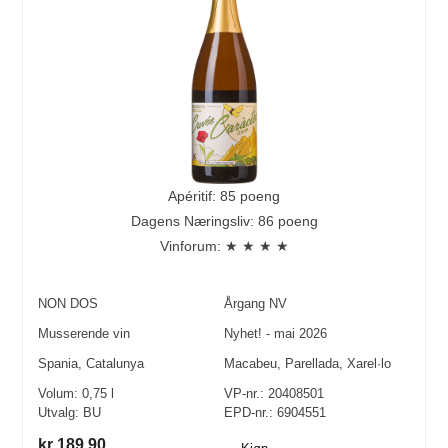
Apéritif: 85 poeng
Dagens Næringsliv: 86 poeng
Vinforum: ★ ★ ★ ★
NON DOS
Årgang
NV
Musserende vin
Nyhet! - mai 2026
Spania
,
Catalunya
Macabeu
,
Parellada
,
Xarel·lo
Volum:
0,75
l
VP-nr.:
20408501
Utvalg:
BU
EPD-nr.: 6904551
kr 189,90