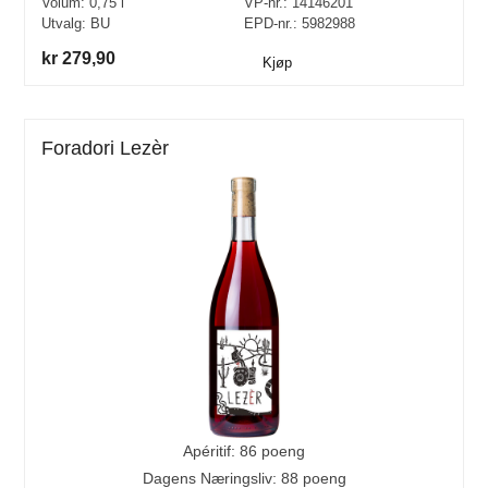
Volum:
0,75
l
VP-nr.:
14146201
Utvalg:
BU
EPD-nr.: 5982988
kr 279,90
Kjøp
Foradori Lezèr
Apéritif: 86 poeng
Dagens Næringsliv: 88 poeng