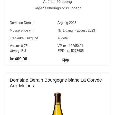
Apéritif: 90 poeng
Dagens Næringsliv: 86 poeng
Domaine Derain
Årgang
2023
Musserende vin
Ny årgang! - august 2023
Frankrike
,
Burgund
Aligoté
Volum:
0,75
l
VP-nr.:
10265401
Utvalg:
BU
EPD-nr.: 5273685
kr 409,90
Kjøp
Domaine Derain Bourgogne blanc La Corvée
Aux Moines