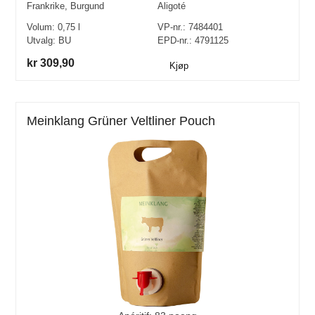
Frankrike
,
Burgund
Aligoté
Volum:
0,75
l
VP-nr.:
7484401
Utvalg:
BU
EPD-nr.: 4791125
kr 309,90
Kjøp
Meinklang Grüner Veltliner Pouch