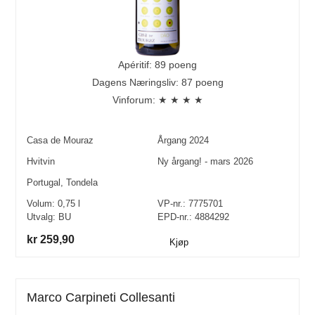
Apéritif: 89 poeng
Dagens Næringsliv: 87 poeng
Vinforum: ★ ★ ★ ★
Casa de Mouraz
Årgang
2024
Hvitvin
Ny årgang! - mars 2026
Portugal
,
Tondela
Volum:
0,75
l
VP-nr.:
7775701
Utvalg:
BU
EPD-nr.: 4884292
kr 259,90
Kjøp
Marco Carpineti Collesanti