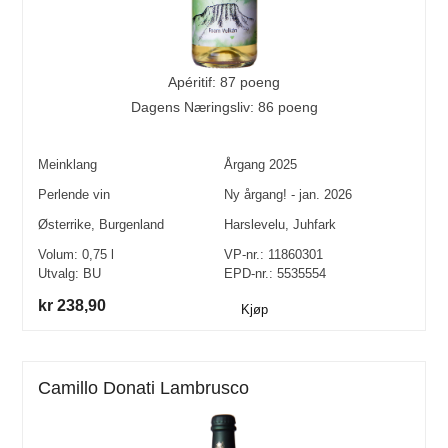
Apéritif: 87 poeng
Dagens Næringsliv: 86 poeng
Meinklang
Årgang
2025
Perlende vin
Ny årgang! - jan. 2026
Østerrike
,
Burgenland
Harslevelu
,
Juhfark
Volum:
0,75
l
VP-nr.:
11860301
Utvalg:
BU
EPD-nr.: 5535554
kr 238,90
Kjøp
Camillo Donati Lambrusco