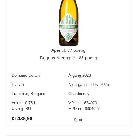
Apéritif: 87 poeng
Dagens Næringsliv: 88 poeng
Domaine Derain
Årgang
2023
Hvitvin
Ny årgang! - des. 2025
Frankrike
,
Burgund
Chardonnay
Volum:
0,75
l
VP-nr.:
16740701
Utvalg:
BU
EPD-nr.: 6394027
kr 438,90
Kjøp