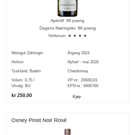
Apéritif: 88 poeng
Dagens Næringsliv: 88 poeng
Vinforum: ★ ★ ★ ★
Weingut Zähringer
Årgang
2024
Hvitvin
Nyhet! - mai 2026
Tyskland
,
Baden
Chardonnay
Volum:
0,75
l
VP-nr.:
20606101
Utvalg:
BU
EPD-nr.: 6945760
kr 250,00
Kjøp
Oxney Pinot Noir Rosé