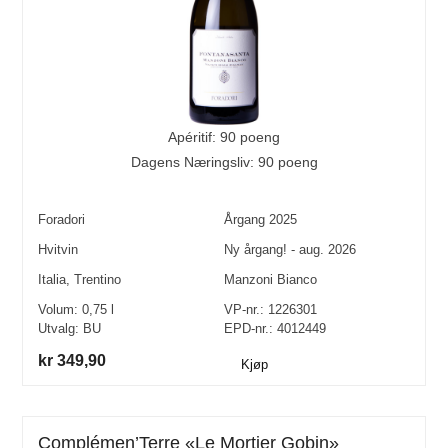
Apéritif: 90 poeng
Dagens Næringsliv: 90 poeng
Foradori
Årgang
2025
Hvitvin
Ny årgang! - aug. 2026
Italia
,
Trentino
Manzoni Bianco
Volum:
0,75
l
VP-nr.:
1226301
Utvalg:
BU
EPD-nr.: 4012449
kr 349,90
Kjøp
Complémen’Terre «Le Mortier Gobin»