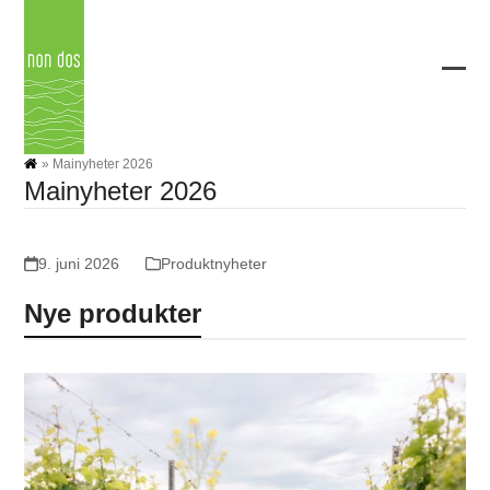
Skip
to
content
Ope
Clos
mobi
mobi
men
men
»
Mainyheter 2026
Mainyheter 2026
9. juni 2026
Produktnyheter
Nye produkter