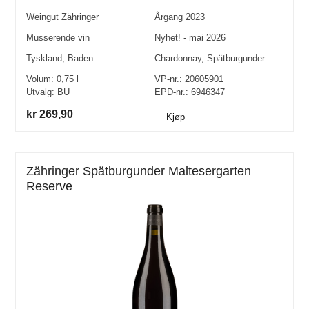
Weingut Zähringer
Årgang
2023
Musserende vin
Nyhet! - mai 2026
Tyskland
,
Baden
Chardonnay
,
Spätburgunder
Volum:
0,75
l
VP-nr.:
20605901
Utvalg:
BU
EPD-nr.: 6946347
kr 269,90
Kjøp
Zähringer Spätburgunder Maltesergarten
Reserve