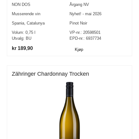
NON DOS
Årgang
NV
Musserende vin
Nyhet! - mai 2026
Spania
,
Catalunya
Pinot Noir
Volum:
0,75
l
VP-nr.:
20598501
Utvalg:
BU
EPD-nr.: 6937734
kr 189,90
Kjøp
Zähringer Chardonnay Trocken