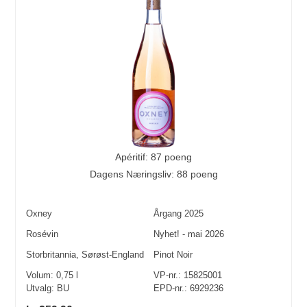
Apéritif: 87 poeng
Dagens Næringsliv: 88 poeng
Oxney
Årgang
2025
Rosévin
Nyhet! - mai 2026
Storbritannia
,
Sørøst-England
Pinot Noir
Volum:
0,75
l
VP-nr.:
15825001
Utvalg:
BU
EPD-nr.: 6929236