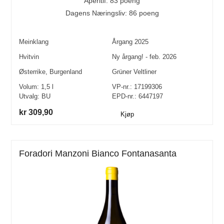
Apéritif: 83 poeng
Dagens Næringsliv: 86 poeng
Meinklang
Årgang
2025
Hvitvin
Ny årgang! - feb. 2026
Østerrike
,
Burgenland
Grüner Veltliner
Volum:
1,5
l
VP-nr.:
17199306
Utvalg:
BU
EPD-nr.: 6447197
kr 309,90
Kjøp
Foradori Manzoni Bianco Fontanasanta