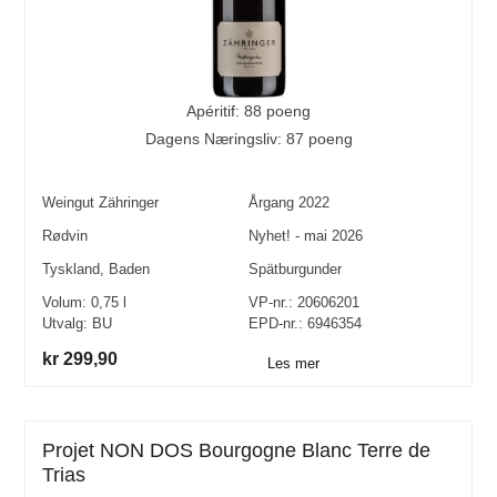
Apéritif: 88 poeng
Dagens Næringsliv: 87 poeng
Weingut Zähringer
Årgang
2022
Rødvin
Nyhet! - mai 2026
Tyskland
,
Baden
Spätburgunder
Volum:
0,75
l
VP-nr.:
20606201
Utvalg:
BU
EPD-nr.: 6946354
kr 299,90
Les mer
Projet NON DOS Bourgogne Blanc Terre de
Trias