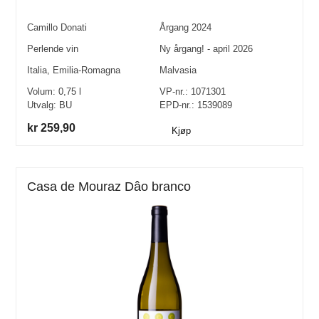
Camillo Donati
Årgang
2024
Perlende vin
Ny årgang! - april 2026
Italia
,
Emilia-Romagna
Malvasia
Volum:
0,75
l
VP-nr.:
1071301
Utvalg:
BU
EPD-nr.: 1539089
kr 259,90
Kjøp
Casa de Mouraz Dâo branco