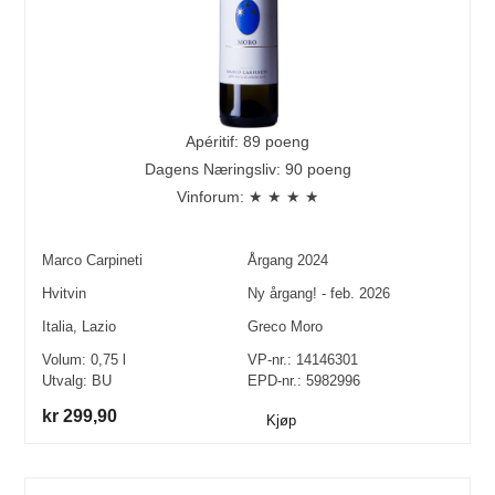
Apéritif: 89 poeng
Dagens Næringsliv: 90 poeng
Vinforum: ★ ★ ★ ★
Marco Carpineti
Årgang
2024
Hvitvin
Ny årgang! - feb. 2026
Italia
,
Lazio
Greco Moro
Volum:
0,75
l
VP-nr.:
14146301
Utvalg:
BU
EPD-nr.: 5982996
kr 299,90
Kjøp