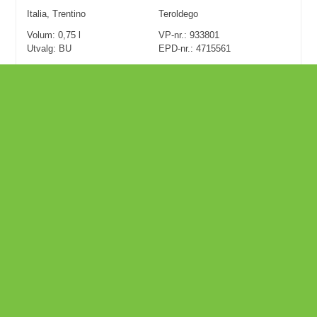
Italia
,
Trentino
Teroldego
Volum:
0,75
l
VP-nr.:
933801
Utvalg:
BU
EPD-nr.: 4715561
kr 489,90
Kjøp
Carussin Barbera Piemonte Asinoi BiB