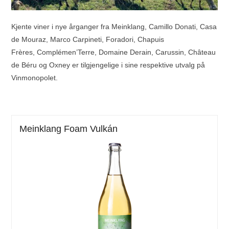
Kjente viner i nye årganger fra
Meinklang
,
Camillo Donati
,
Casa
de Mouraz
,
Marco Carpineti
,
Foradori
,
Chapuis
Frères,
Complémen’Terre
,
Domaine Derain
,
Carussin
,
Château
de Béru
og
Oxney
er tilgjengelige i sine respektive utvalg på
Vinmonopolet.
Meinklang Foam Vulkán