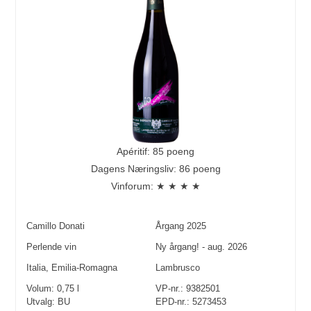
Apéritif: 85 poeng
Dagens Næringsliv: 86 poeng
Vinforum: ★ ★ ★ ★
Camillo Donati
Årgang
2025
Perlende vin
Ny årgang! - aug. 2026
Italia
,
Emilia-Romagna
Lambrusco
Volum:
0,75
l
VP-nr.:
9382501
Utvalg:
BU
EPD-nr.: 5273453