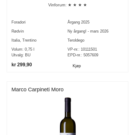
Vinforum: ★ ★ ★ ★
Foradori
Årgang
2025
Rødvin
Ny årgang! - mars 2026
Italia
,
Trentino
Teroldego
Volum:
0,75
l
VP-nr.:
10111501
Utvalg:
BU
EPD-nr.: 5057609
kr 299,90
Kjøp
Marco Carpineti Moro