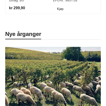
Utvalg:
BU
EPD-nr.: 6937726
kr 299,90
Kjøp
Nye årganger