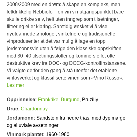
2008/2009 med en drøm: å skape en kompleks, men
lettdrikkelig Nebbiolo – en vin vi i utgangspunktet bare
skulle drikke selv, helt uten inngrep som tilsetninger,
filtrering eller klaring. Samtidig ønsket vi å vise
nyutdannede ønologer, vinkelnere og tradisjonelle
vinprodusenter at det var mulig å lage en topp
jordsmonnsvin uten å følge den klassiske oppskriften
med 30–40 tilsetningsstoffer og kommersielle, ofte
destruktive krav fra DOC- og DOCG-kontrollinstansene.
Vi valgte derfor den gang å stå utenfor det etablerte
vinlovverket og klassifiserte vinen som «Vino Rosso».
Les mer
Opprinnelse:
Frankrike
,
Burgund
, Pruzilly
Drue:
Chardonnay
Jordsmonn:
Sandstein fra nedre trias, med dyp margel
og alluviale avsetninger
Vinmark plantet:
1960-1980