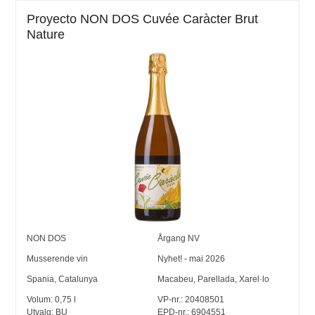
Proyecto NON DOS Cuvée Caràcter Brut
Nature
NON DOS
Årgang
NV
Musserende vin
Nyhet! - mai 2026
Spania
,
Catalunya
Macabeu
,
Parellada
,
Xarel·lo
Volum:
0,75
l
VP-nr.:
20408501
Utvalg:
BU
EPD-nr.: 6904551