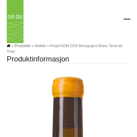
Skip
to
content
Ope
Clos
mobi
mobi
men
men
»
Produkter
»
Hvitvin
»
Projet NON DOS Bourgogne Blanc Terre de
Trias
Produktinformasjon