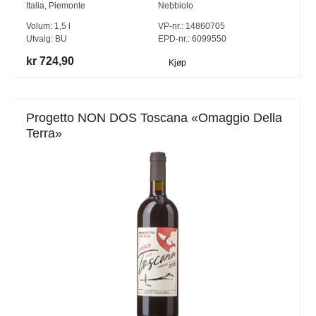
Italia
,
Piemonte
Nebbiolo
Volum:
1,5
l
VP-nr.:
14860705
Utvalg:
BU
EPD-nr.: 6099550
kr 724,90
Kjøp
Progetto NON DOS Toscana «Omaggio Della
Terra»