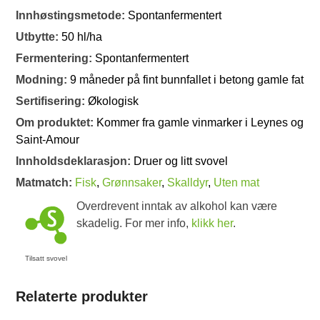
Innhøstingsmetode:
Spontanfermentert
Utbytte:
50 hl/ha
Fermentering:
Spontanfermentert
Modning:
9 måneder på fint bunnfallet i betong gamle fat
Sertifisering:
Økologisk
Om produktet:
Kommer fra gamle vinmarker i Leynes og
Saint-Amour
Innholdsdeklarasjon:
Druer og litt svovel
Matmatch:
Fisk
,
Grønnsaker
,
Skalldyr
,
Uten mat
Overdrevent inntak av alkohol kan være
skadelig. For mer info,
klikk her
.
Tilsatt svovel
Relaterte produkter