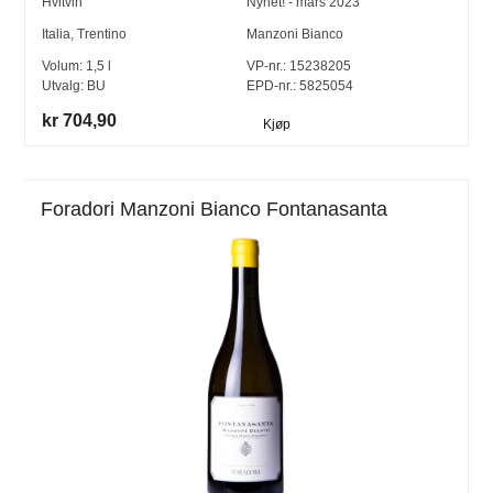
Hvitvin
Nyhet! - mars 2023
Italia
,
Trentino
Manzoni Bianco
Volum:
1,5
l
VP-nr.:
15238205
Utvalg:
BU
EPD-nr.: 5825054
kr 704,90
Kjøp
Foradori Manzoni Bianco Fontanasanta