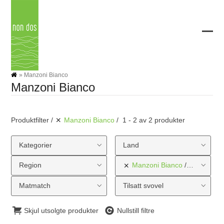
Skip
to
content
Ope
Clos
mobi
mobi
men
men
»
Manzoni Bianco
Manzoni Bianco
Produktfilter
Manzoni Bianco
1 - 2 av 2 produkter
Kategorier
Land
Region
Manzoni Bianco
Druetype
Matmatch
Tilsatt svovel
Skjul utsolgte produkter
Nullstill filtre