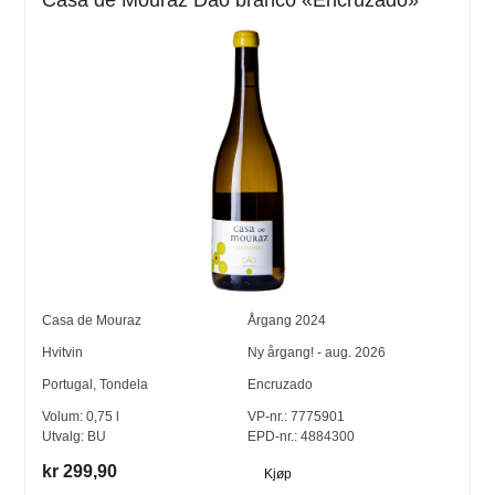
Casa de Mouraz Dâo branco «Encruzado»
Casa de Mouraz
Årgang
2024
Hvitvin
Ny årgang! - aug. 2026
Portugal
,
Tondela
Encruzado
Volum:
0,75
l
VP-nr.:
7775901
Utvalg:
BU
EPD-nr.: 4884300
kr 299,90
Kjøp