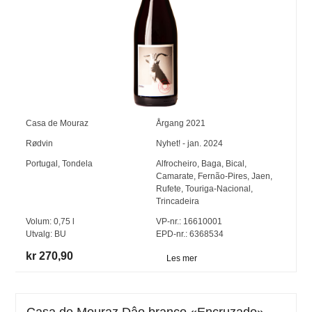
Casa de Mouraz
Årgang
2021
Rødvin
Nyhet! - jan. 2024
Portugal
,
Tondela
Alfrocheiro
,
Baga
,
Bical
,
Camarate
,
Fernão-Pires
,
Jaen
,
Rufete
,
Touriga-Nacional
,
Trincadeira
Volum:
0,75
l
VP-nr.:
16610001
Utvalg:
BU
EPD-nr.: 6368534
kr 270,90
Les mer