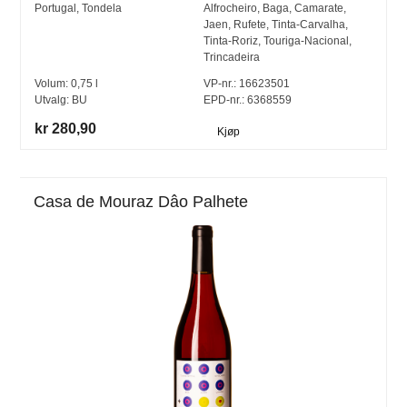
Portugal
,
Tondela
Alfrocheiro
,
Baga
,
Camarate
,
Jaen
,
Rufete
,
Tinta-Carvalha
,
Tinta-Roriz
,
Touriga-Nacional
,
Trincadeira
Volum:
0,75
l
VP-nr.:
16623501
Utvalg:
BU
EPD-nr.: 6368559
kr 280,90
Kjøp
Casa de Mouraz Dâo Palhete