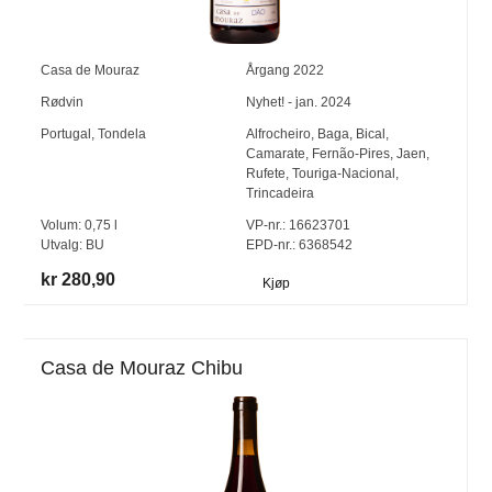
Casa de Mouraz
Årgang
2022
Rødvin
Nyhet! - jan. 2024
Portugal
,
Tondela
Alfrocheiro
,
Baga
,
Bical
,
Camarate
,
Fernão-Pires
,
Jaen
,
Rufete
,
Touriga-Nacional
,
Trincadeira
Volum:
0,75
l
VP-nr.:
16623701
Utvalg:
BU
EPD-nr.: 6368542
kr 280,90
Kjøp
Casa de Mouraz Chibu