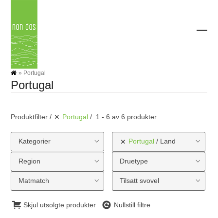
Skip
to
content
Ope
Clos
mobi
mobi
men
men
»
Portugal
Portugal
Produktfilter
Portugal
1 - 6 av 6 produkter
Kategorier
Portugal
Land
Region
Druetype
Matmatch
Tilsatt svovel
Skjul utsolgte produkter
Nullstill filtre