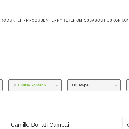
PRODUKTER
PRODUSENTER
NYHETER
OM OSS
ABOUT US
KONTAK
Emilia-Romagna
Region
Druetype
Camillo Donati Campai