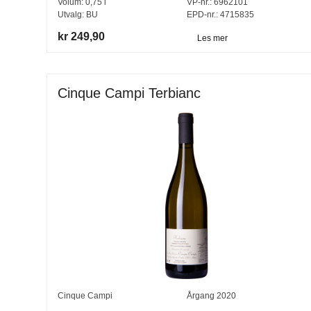
Volum:
0,75
l
VP-nr.:
6962101
Utvalg:
BU
EPD-nr.: 4715835
kr 249,90
Les mer
Cinque Campi Terbianc
Cinque Campi
Årgang
2020