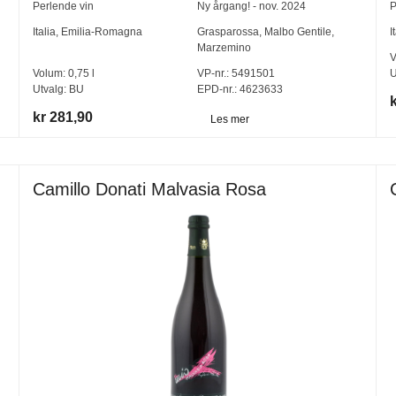
Perlende vin
Ny årgang! - nov. 2024
P
Italia
,
Emilia-Romagna
Grasparossa
,
Malbo Gentile
,
I
Marzemino
V
Volum:
0,75
l
VP-nr.:
5491501
U
Utvalg:
BU
EPD-nr.: 4623633
kr 281,90
Les mer
Camillo Donati Malvasia Rosa