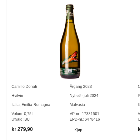
Camillo Donati
Årgang
2023
C
Hvitvin
Nyhet! - juli 2024
P
Italia
,
Emilia-Romagna
Malvasia
I
Volum:
0,75
l
VP-nr.:
17331501
V
Utvalg:
BU
EPD-nr.: 6478416
U
kr 279,90
Kjøp