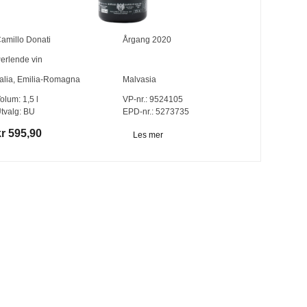
amillo Donati
Årgang
2020
erlende vin
talia
,
Emilia-Romagna
Malvasia
olum:
1,5
l
VP-nr.:
9524105
tvalg:
BU
EPD-nr.: 5273735
kr 595,90
Les mer