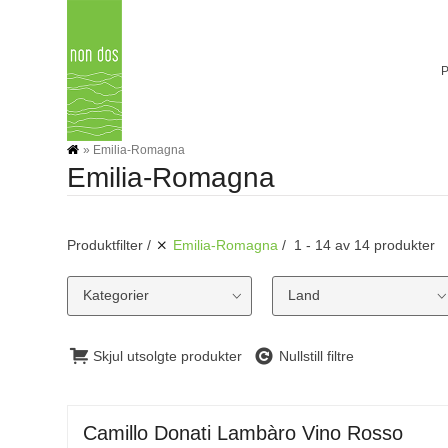
Skip
to
content
»
Emilia-Romagna
Emilia-Romagna
Produktfilter
Emilia-Romagna
1 - 14 av 14 produkter
Kategorier
Land
Skjul utsolgte produkter
Nullstill filtre
Camillo Donati Lambàro Vino Rosso