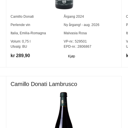
Camillo Donati
Årgang
2024
C
Perlende vin
Ny årgang! - aug. 2026
P
Italia
,
Emilia-Romagna
Malvasia Rosa
I
Volum:
0,75
l
VP-nr.:
529501
V
Utvalg:
BU
EPD-nr.: 2806867
U
kr 289,90
Kjøp
Camillo Donati Lambrusco