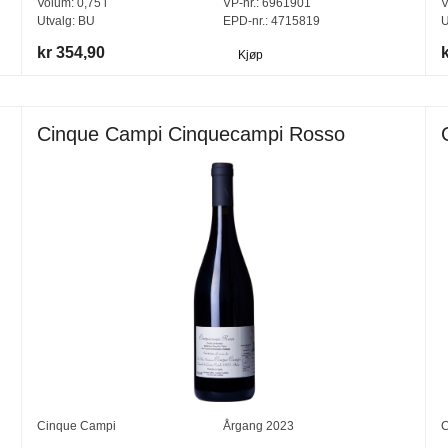
Volum:
0,75
l
VP-nr.:
6961901
V
Utvalg:
BU
EPD-nr.: 4715819
U
kr 354,90
Kjøp
Cinque Campi Cinquecampi Rosso
Cinque Campi
Årgang
2023
C