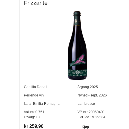
Frizzante
Camillo Donati
Årgang
2025
Perlende vin
Nyhet! - sept. 2026
Italia
,
Emilia-Romagna
Lambrusco
Volum:
0,75
l
VP-nr.:
20960401
Utvalg:
TU
EPD-nr.: 7029564
kr 259,90
Kjøp