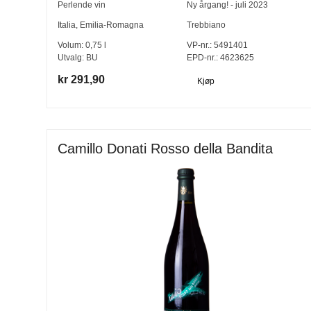
Perlende vin
Ny årgang! - juli 2023
Italia
,
Emilia-Romagna
Trebbiano
Volum:
0,75
l
VP-nr.:
5491401
Utvalg:
BU
EPD-nr.: 4623625
kr 291,90
Kjøp
Camillo Donati Rosso della Bandita