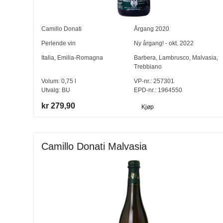
Camillo Donati
Årgang
2020
Perlende vin
Ny årgang! - okt. 2022
Italia
,
Emilia-Romagna
Barbera
,
Lambrusco
,
Malvasia
,
Trebbiano
Volum:
0,75
l
VP-nr.:
257301
Utvalg:
BU
EPD-nr.: 1964550
kr 279,90
Kjøp
Camillo Donati Malvasia