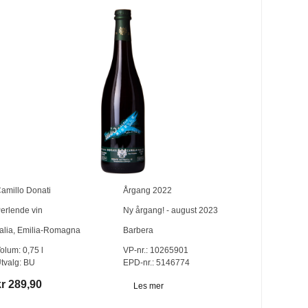
amillo Donati
Årgang
2022
erlende vin
Ny årgang! - august 2023
talia
,
Emilia-Romagna
Barbera
olum:
0,75
l
VP-nr.:
10265901
tvalg:
BU
EPD-nr.: 5146774
kr 289,90
Les mer