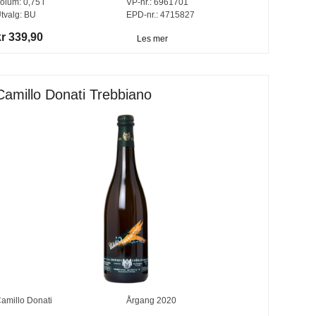
olum:
0,75
l
VP-nr.:
6961701
tvalg:
BU
EPD-nr.: 4715827
kr 339,90
Les mer
Camillo Donati Trebbiano
amillo Donati
Årgang
2020