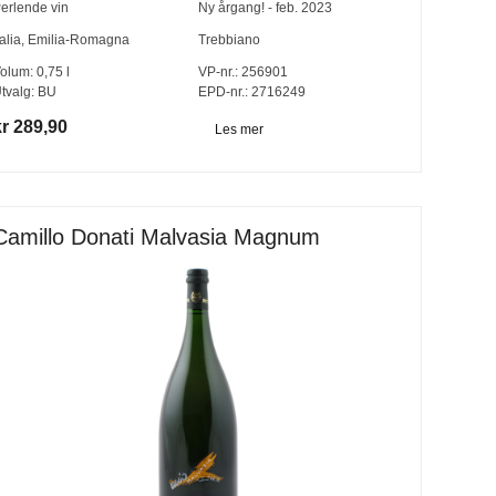
erlende vin
Ny årgang! - feb. 2023
talia
,
Emilia-Romagna
Trebbiano
olum:
0,75
l
VP-nr.:
256901
tvalg:
BU
EPD-nr.: 2716249
kr 289,90
Les mer
Camillo Donati Malvasia Magnum