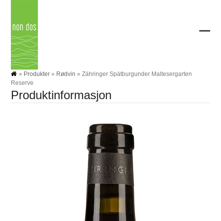
Skip
to
content
Ope
Clos
mobi
mobi
men
men
»
Produkter
»
Rødvin
»
Zähringer Spätburgunder Maltesergarten
Reserve
Produktinformasjon