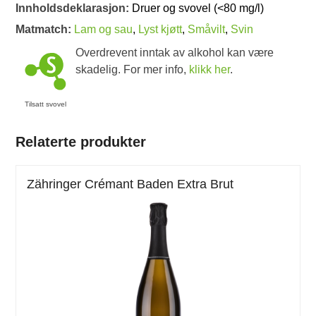
Innholdsdeklarasjon:
Druer og svovel (<80 mg/l)
Matmatch:
Lam og sau
,
Lyst kjøtt
,
Småvilt
,
Svin
Overdrevent inntak av alkohol kan være
skadelig. For mer info,
klikk her
.
Tilsatt svovel
Relaterte produkter
Zähringer Crémant Baden Extra Brut