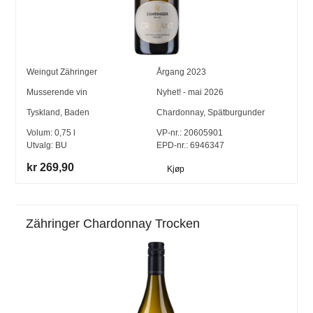
Weingut Zähringer
Årgang
2023
Musserende vin
Nyhet! - mai 2026
Tyskland
,
Baden
Chardonnay
,
Spätburgunder
Volum:
0,75
l
VP-nr.:
20605901
Utvalg:
BU
EPD-nr.: 6946347
kr 269,90
Kjøp
Zähringer Chardonnay Trocken