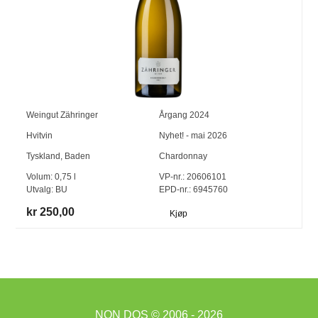
Weingut Zähringer
Årgang
2024
Hvitvin
Nyhet! - mai 2026
Tyskland
,
Baden
Chardonnay
Volum:
0,75
l
VP-nr.:
20606101
Utvalg:
BU
EPD-nr.: 6945760
kr 250,00
Kjøp
NON DOS
© 2006 - 2026