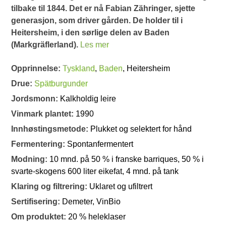
tilbake til 1844. Det er nå Fabian Zähringer, sjette
generasjon, som driver gården. De holder til i
Heitersheim, i den sørlige delen av Baden
(Markgräflerland).
Les mer
Opprinnelse:
Tyskland
,
Baden
, Heitersheim
Drue:
Spätburgunder
Jordsmonn:
Kalkholdig leire
Vinmark plantet:
1990
Innhøstingsmetode:
Plukket og selektert for hånd
Fermentering:
Spontanfermentert
Modning:
10 mnd. på 50 % i franske barriques, 50 % i
svarte-skogens 600 liter eikefat, 4 mnd. på tank
Klaring og filtrering:
Uklaret og ufiltrert
Sertifisering:
Demeter, VinBio
Om produktet:
20 % heleklaser