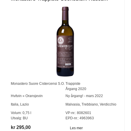
Monastero Suore Cistercensi S.O. Trappiste
Årgang
2020
Hvitvin
»
Oransjevin
Ny årgang! - mars 2022
Italia
,
Lazio
Malvasia
,
Trebbiano
,
Verdicchio
Volum:
0,75
l
VP-nr.:
8082601
Utvalg:
BU
EPD-nr.: 4963963
kr 295,00
Les mer