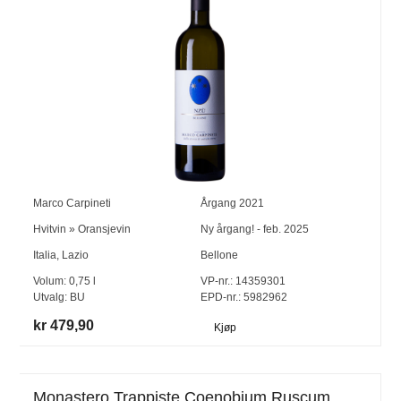
Marco Carpineti
Årgang
2021
Hvitvin
»
Oransjevin
Ny årgang! - feb. 2025
Italia
,
Lazio
Bellone
Volum:
0,75
l
VP-nr.:
14359301
Utvalg:
BU
EPD-nr.: 5982962
kr 479,90
Kjøp
Monastero Trappiste Coenobium Ruscum