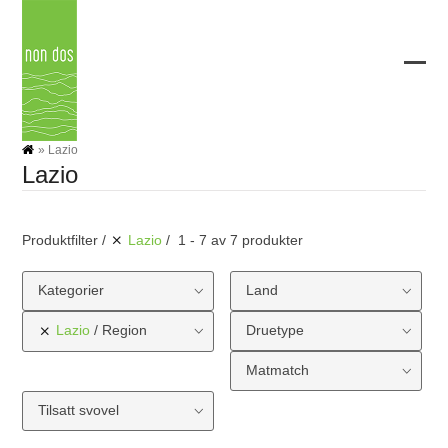
Skip
to
content
Ope
Clos
mobi
mobi
men
men
»
Lazio
Lazio
Produktfilter
Lazio
1 - 7 av 7 produkter
Kategorier
Land
Lazio
Region
Druetype
Matmatch
Tilsatt svovel