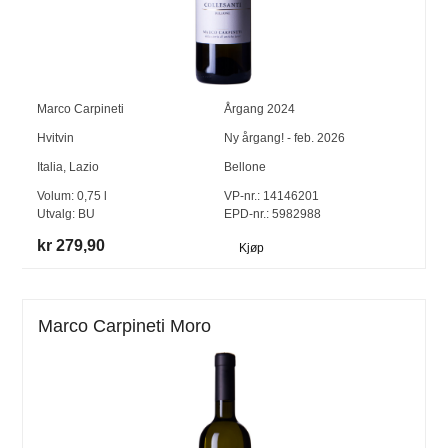
Marco Carpineti
Årgang
2024
Hvitvin
Ny årgang! - feb. 2026
Italia
,
Lazio
Bellone
Volum:
0,75
l
VP-nr.:
14146201
Utvalg:
BU
EPD-nr.: 5982988
kr 279,90
Kjøp
Marco Carpineti Moro