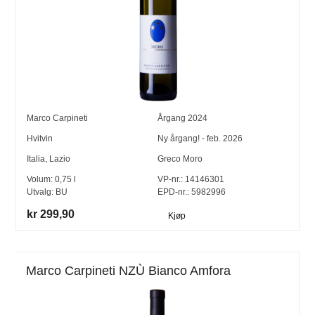
Marco Carpineti
Årgang
2024
Hvitvin
Ny årgang! - feb. 2026
Italia
,
Lazio
Greco Moro
Volum:
0,75
l
VP-nr.:
14146301
Utvalg:
BU
EPD-nr.: 5982996
kr 299,90
Kjøp
Marco Carpineti NZÙ Bianco Amfora