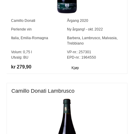
Camillo Donati
Årgang
2020
Perlende vin
Ny årgang! - okt. 2022
Italia
,
Emilia-Romagna
Barbera
,
Lambrusco
,
Malvasia
,
Trebbiano
Volum:
0,75
l
VP-nr.:
257301
Utvalg:
BU
EPD-nr.: 1964550
kr 279,90
Kjøp
Camillo Donati Lambrusco