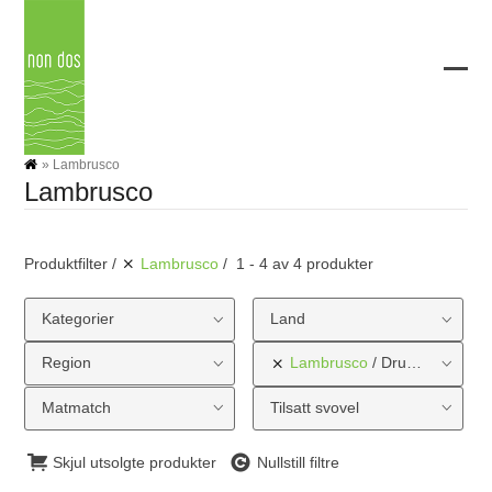
Skip
to
content
Ope
Clos
mobi
mobi
men
men
»
Lambrusco
Lambrusco
Produktfilter
Lambrusco
1 - 4 av 4 produkter
Kategorier
Land
Region
Lambrusco
Druetype
Matmatch
Tilsatt svovel
Skjul utsolgte produkter
Nullstill filtre