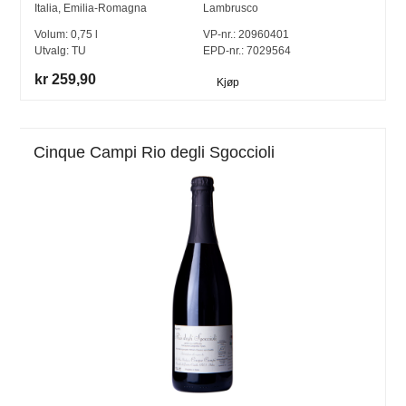
Italia
,
Emilia-Romagna
Lambrusco
Volum:
0,75
l
VP-nr.:
20960401
Utvalg:
TU
EPD-nr.: 7029564
kr 259,90
Kjøp
Cinque Campi Rio degli Sgoccioli