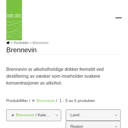
Skip
to
content
Ope
Clos
mobi
mobi
men
men
»
Produkter
»
Brennevin
Brennevin
Brennevin er alkoholholdige drikker fremstilt ved
destillering av væsker som inneholder svakere
konsentrasjoner av alkohol.
Produktfilter
Brennevin
1 - 5 av 5 produkter
Brennevin
Kategorier
Land
Region