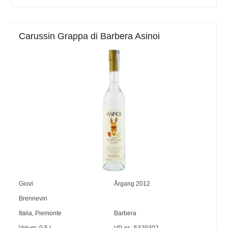
Carussin Grappa di Barbera Asinoi
Giovi
Årgang
2012
Brennevin
Italia
,
Piemonte
Barbera
Volum:
0,5
l
VP-nr.:
5329302