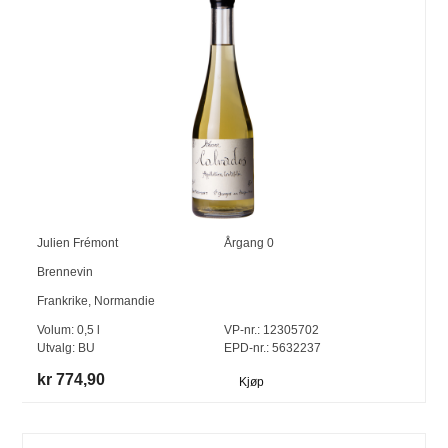
Julien Frémont
Årgang
0
Brennevin
Frankrike
,
Normandie
Volum:
0,5
l
VP-nr.:
12305702
Utvalg:
BU
EPD-nr.: 5632237
kr 774,90
Kjøp