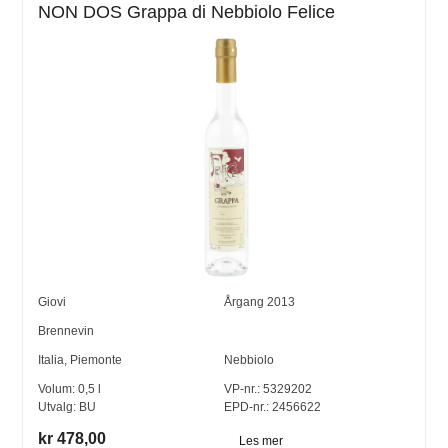
NON DOS Grappa di Nebbiolo Felice
Giovi
Årgang
2013
Brennevin
Italia
,
Piemonte
Nebbiolo
Volum:
0,5
l
VP-nr.:
5329202
Utvalg:
BU
EPD-nr.: 2456622
kr 478,00
Les mer