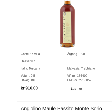
Castell'in Villa
Årgang
1998
Dessertvin
Italia
,
Toscana
Malvasia
,
Trebbiano
Volum:
0,5
l
VP-nr.:
186402
Utvalg:
BU
EPD-nr.: 2706059
kr 916,00
Les mer
Angiolino Maule Passito Monte Sorio