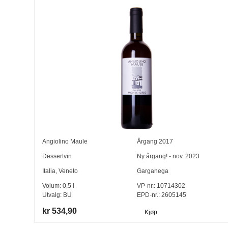
Angiolino Maule
Årgang
2017
Dessertvin
Ny årgang! - nov. 2023
Italia
,
Veneto
Garganega
Volum:
0,5
l
VP-nr.:
10714302
Utvalg:
BU
EPD-nr.: 2605145
kr 534,90
Kjøp