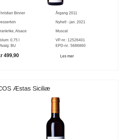
hristian Binner
Årgang
2011
essertvin
Nyhet! - jan. 2021
rankrike
,
Alsace
Muscat
olum:
0,75
l
VP-nr.:
12526401
tvalg:
BU
EPD-nr.: 5686860
kr 499,90
Les mer
COS Æstas Siciliæ