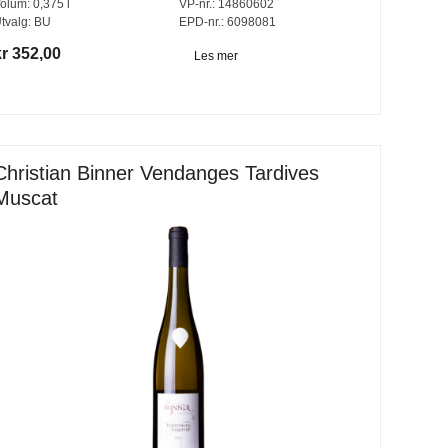
olum:
0,375
l
VP-nr.:
14860602
tvalg:
BU
EPD-nr.: 6098081
kr 352,00
Les mer
Christian Binner Vendanges Tardives
Muscat