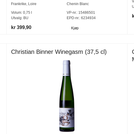
V
Frankrike
,
Loire
Chenin Blanc
U
Volum:
0,75
l
VP-nr.:
15486501
Utvalg:
BU
EPD-nr.: 6234934
kr 399,90
Kjøp
Christian Binner Winegasm (37,5 cl)