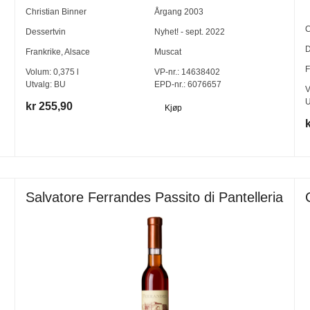
Christian Binner
Årgang
2003
C
Dessertvin
Nyhet! - sept. 2022
D
Frankrike
,
Alsace
Muscat
F
Volum:
0,375
l
VP-nr.:
14638402
Utvalg:
BU
EPD-nr.: 6076657
V
U
kr 255,90
Kjøp
Salvatore Ferrandes Passito di Pantelleria