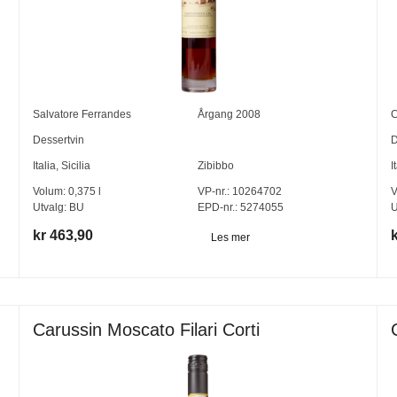
Salvatore Ferrandes
Årgang
2008
Dessertvin
D
Italia
,
Sicilia
Zibibbo
I
Volum:
0,375
l
VP-nr.:
10264702
V
Utvalg:
BU
EPD-nr.: 5274055
U
kr 463,90
Les mer
Carussin Moscato Filari Corti