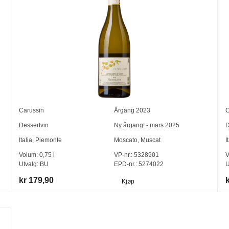
Carussin
Årgang
2023
C
Dessertvin
Ny årgang! - mars 2025
D
Italia
,
Piemonte
Moscato
,
Muscat
I
Volum:
0,75
l
VP-nr.:
5328901
V
Utvalg:
BU
EPD-nr.: 5274022
U
kr 179,90
Kjøp