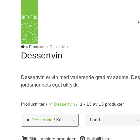
Skip
to
content
»
Produkter
»
Dessertvin
Dessertvin
Dessertvin er vin med varierende grad av sødme. Des
jordsmonnets eget uttrykk.
Produktfilter
Dessertvin
1 - 13 av 13 produkter
Dessertvin
Kategorier
Land
Skjul utsolgte produkter
Nullstill filtre