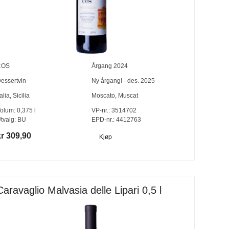
COS
Årgang
2024
essertvin
Ny årgang! - des. 2025
talia
,
Sicilia
Moscato
,
Muscat
olum:
0,375
l
VP-nr.:
3514702
tvalg:
BU
EPD-nr.: 4412763
kr 309,90
Kjøp
Caravaglio Malvasia delle Lipari 0,5 l