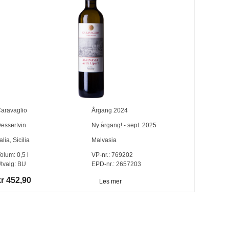
aravaglio
Årgang
2024
essertvin
Ny årgang! - sept. 2025
talia
,
Sicilia
Malvasia
olum:
0,5
l
VP-nr.:
769202
tvalg:
BU
EPD-nr.: 2657203
kr 452,90
Les mer