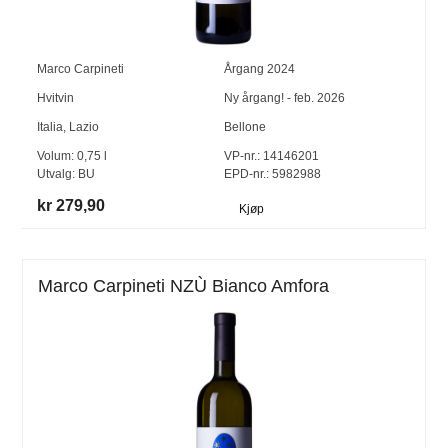
Marco Carpineti
Årgang
2024
Hvitvin
Ny årgang! - feb. 2026
Italia
,
Lazio
Bellone
Volum:
0,75
l
VP-nr.:
14146201
Utvalg:
BU
EPD-nr.: 5982988
kr 279,90
Kjøp
Marco Carpineti NZÙ Bianco Amfora