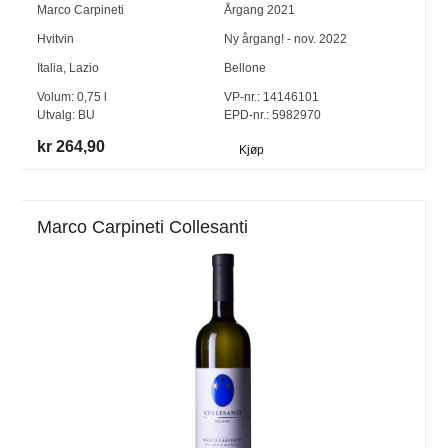
Marco Carpineti
Årgang
2021
Hvitvin
Ny årgang! - nov. 2022
Italia
,
Lazio
Bellone
Volum:
0,75
l
VP-nr.:
14146101
Utvalg:
BU
EPD-nr.: 5982970
kr 264,90
Kjøp
Marco Carpineti Collesanti