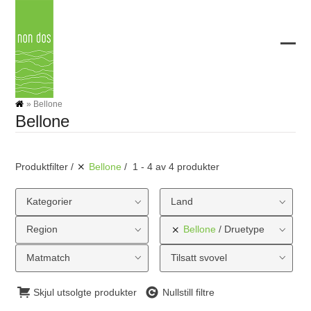
Skip
to
content
Ope
Clos
mobi
mobi
men
men
»
Bellone
Bellone
Produktfilter
Bellone
1 - 4 av 4 produkter
Kategorier
Land
Region
Bellone
Druetype
Matmatch
Tilsatt svovel
Skjul utsolgte produkter
Nullstill filtre