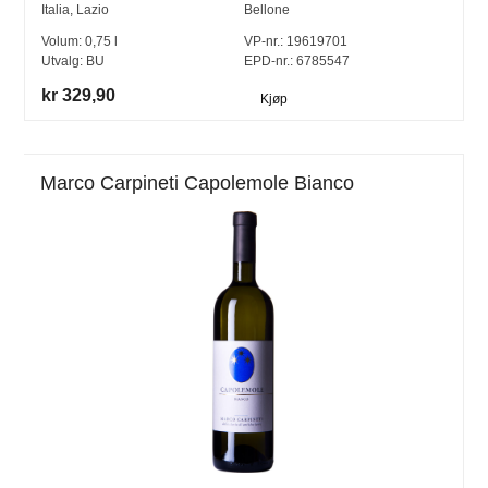
Italia
,
Lazio
Bellone
Volum:
0,75
l
VP-nr.:
19619701
Utvalg:
BU
EPD-nr.: 6785547
kr 329,90
Kjøp
Marco Carpineti Capolemole Bianco