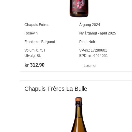
Chapuis Frères
Årgang
2024
Rosévin
Ny årgang! - april 2025
Frankrike
,
Burgund
Pinot Noir
Volum:
0,75
l
VP-nr.:
17280601
Utvalg:
BU
EPD-nr.: 6464051
kr 312,90
Les mer
Chapuis Frères La Bulle