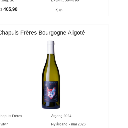
tvalg:
BU
EPD-nr.: 5844790
kr 405,90
Kjøp
Chapuis Frères Bourgogne Aligoté
hapuis Frères
Årgang
2024
vitvin
Ny årgang! - mai 2026