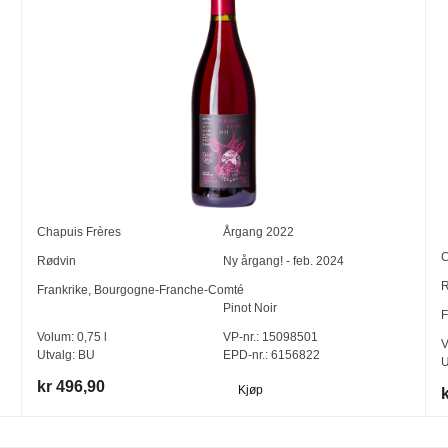
Chapuis Frères
Årgang
2022
C
Rødvin
Ny årgang! - feb. 2024
R
Frankrike
,
Bourgogne-Franche-Comté
Pinot Noir
F
Volum:
0,75
l
VP-nr.:
15098501
V
Utvalg:
BU
EPD-nr.: 6156822
U
kr 496,90
Kjøp