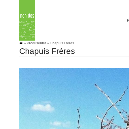
Skip
to
content
»
Produsenter
»
Chapuis Frères
Chapuis Frères