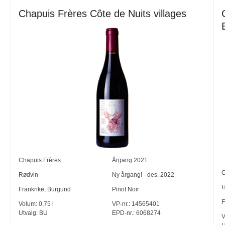
Chapuis Frères Côte de Nuits villages
Chapuis Frères
Årgang
2021
C
Rødvin
Ny årgang! - des. 2022
H
Frankrike
,
Burgund
Pinot Noir
F
Volum:
0,75
l
VP-nr.:
14565401
Utvalg:
BU
EPD-nr.: 6068274
V