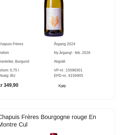
hapuis Frères
Årgang
2024
vitvin
Ny årgang! - feb. 2026
rankrike
,
Burgund
Aligoté
olum:
0,75
l
VP-nr.:
15098301
tvalg:
BU
EPD-nr.: 6156905
kr 349,90
Kjøp
Chapuis Frères Bourgogne rouge En
Montre Cul