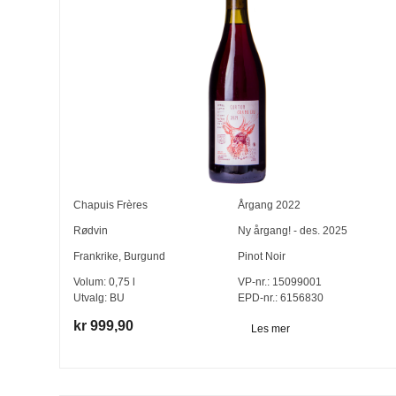
Chapuis Frères
Årgang
2022
Rødvin
Ny årgang! - des. 2025
Frankrike
,
Burgund
Pinot Noir
Volum:
0,75
l
VP-nr.:
15099001
Utvalg:
BU
EPD-nr.: 6156830
kr 999,90
Les mer