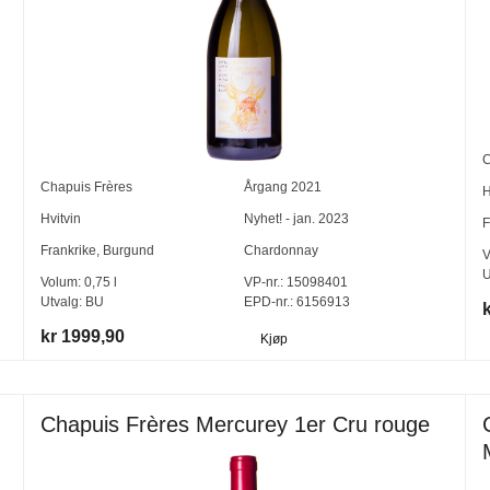
C
Chapuis Frères
Årgang
2021
H
Hvitvin
Nyhet! - jan. 2023
F
Frankrike
,
Burgund
Chardonnay
V
U
Volum:
0,75
l
VP-nr.:
15098401
Utvalg:
BU
EPD-nr.: 6156913
kr 1999,90
Kjøp
Chapuis Frères Mercurey 1er Cru rouge