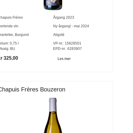
hapuis Frères
Årgang
2023
erlende vin
Ny årgang! - mai 2024
rankrike
,
Burgund
Aligoté
olum:
0,75
l
VP-nr.:
15828501
tvalg:
BU
EPD-nr.: 6283907
kr 325,00
Les mer
Chapuis Frères Bouzeron