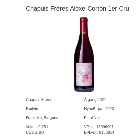
Chapuis Frères Aloxe-Corton 1er Cru
Chapuis Frères
Årgang
2021
Rødvin
Nyhet! - jan. 2023
Frankrike
,
Burgund
Pinot Noir
Volum:
0,75
l
VP-nr.:
15098901
Utvalg:
BU
EPD-nr.: 6156814