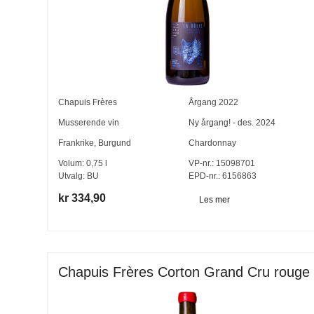
Chapuis Frères
Årgang
2022
Musserende vin
Ny årgang! - des. 2024
Frankrike
,
Burgund
Chardonnay
Volum:
0,75
l
VP-nr.:
15098701
Utvalg:
BU
EPD-nr.: 6156863
kr 334,90
Les mer
Chapuis Frères Corton Grand Cru rouge