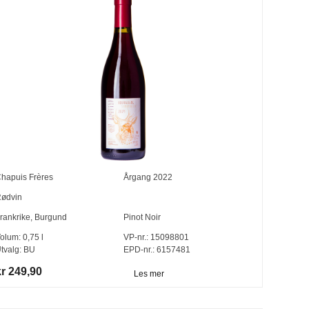
hapuis Frères
Årgang
2022
ødvin
rankrike
,
Burgund
Pinot Noir
olum:
0,75
l
VP-nr.:
15098801
tvalg:
BU
EPD-nr.: 6157481
kr 249,90
Les mer