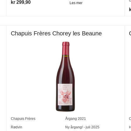
U
kr 299,90
Les mer
Chapuis Frères Chorey les Beaune
Chapuis Frères
Årgang
2021
C
Rødvin
Ny årgang! - juli 2025
H