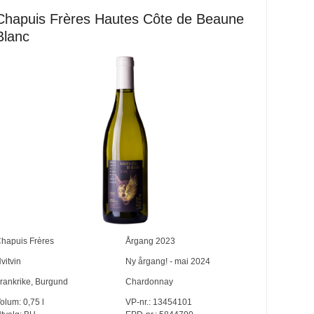
Chapuis Frères Hautes Côte de Beaune
Blanc
hapuis Frères
Årgang
2023
vitvin
Ny årgang! - mai 2024
rankrike
,
Burgund
Chardonnay
olum:
0,75
l
VP-nr.:
13454101