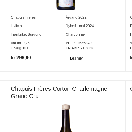
Chapuis Frères
Årgang
2022
C
Hvitvin
Nyhet! - mai 2024
P
Frankrike
,
Burgund
Chardonnay
F
Volum:
0,75
l
VP-nr.:
16358401
V
Utvalg:
BU
EPD-nr.: 6313126
U
kr 299,90
Les mer
Chapuis Frères Corton Charlemagne
Grand Cru