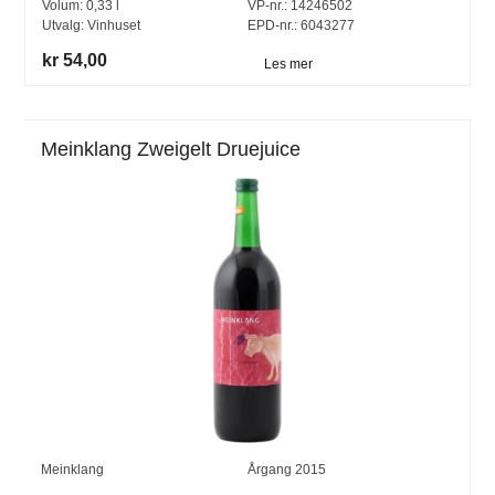
Volum:
0,33
l
VP-nr.:
14246502
Utvalg:
Vinhuset
EPD-nr.: 6043277
kr 54,00
Les mer
Meinklang Zweigelt Druejuice
Meinklang
Årgang
2015