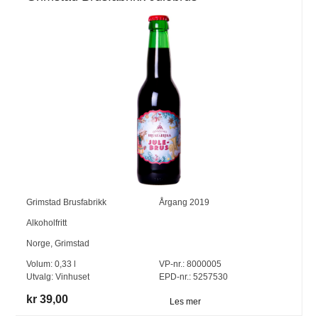
Grimstad Brusfabrikk
Årgang
2019
Alkoholfritt
Norge
,
Grimstad
Volum:
0,33
l
VP-nr.:
8000005
Utvalg:
Vinhuset
EPD-nr.: 5257530
kr 39,00
Les mer