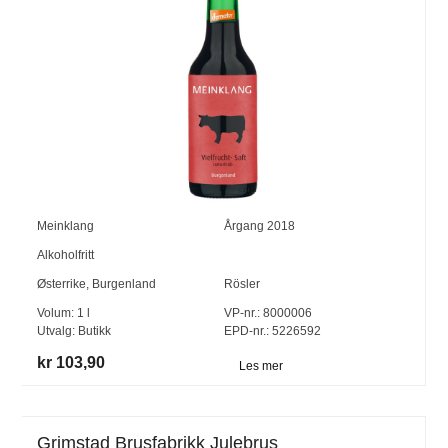
Meinklang
Årgang
2018
Alkoholfritt
Østerrike
,
Burgenland
Rösler
Volum:
1
l
VP-nr.:
8000006
Utvalg:
Butikk
EPD-nr.: 5226592
kr 103,90
Les mer
Grimstad Brusfabrikk Julebrus