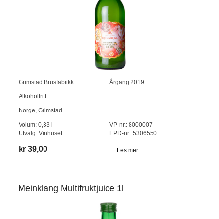
Grimstad Brusfabrikk
Årgang
2019
Alkoholfritt
Norge
,
Grimstad
Volum:
0,33
l
VP-nr.:
8000007
Utvalg:
Vinhuset
EPD-nr.: 5306550
kr 39,00
Les mer
Meinklang Multifruktjuice 1l