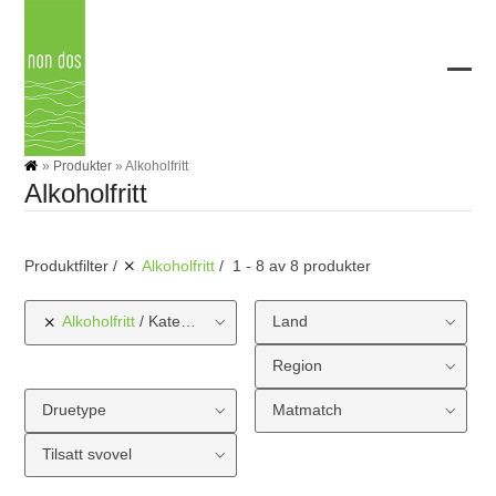
Skip
to
content
Ope
Clos
mobi
mobi
men
men
»
Produkter
»
Alkoholfritt
Alkoholfritt
Produktfilter
Alkoholfritt
1 - 8 av 8 produkter
Alkoholfritt
Kategorier
Land
Region
Druetype
Matmatch
Tilsatt svovel