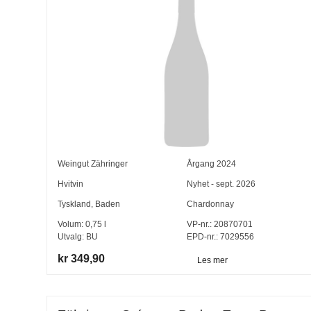
Weingut Zähringer
Årgang
2024
Hvitvin
Nyhet - sept. 2026
Tyskland
,
Baden
Chardonnay
Volum:
0,75
l
VP-nr.:
20870701
Utvalg:
BU
EPD-nr.: 7029556
kr 349,90
Les mer