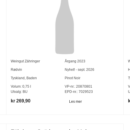
Weingut Zähringer
Årgang
2023
W
Rødvin
Nyhet! - sept. 2026
H
Tyskland
,
Baden
Pinot Noir
T
Volum:
0,75
l
VP-nr.:
20870801
V
Utvalg:
BU
EPD-nr.: 7029523
U
kr 269,90
Les mer