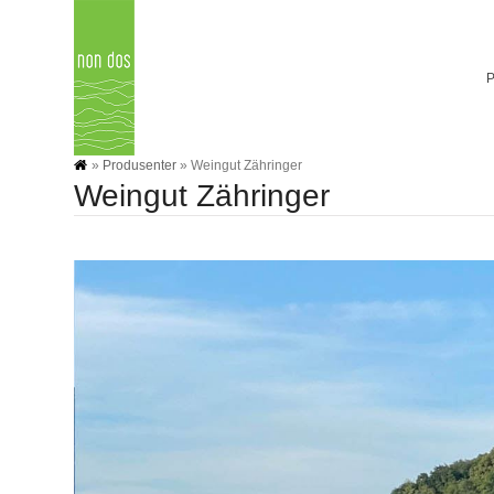
Skip
to
content
»
Produsenter
»
Weingut Zähringer
Weingut Zähringer