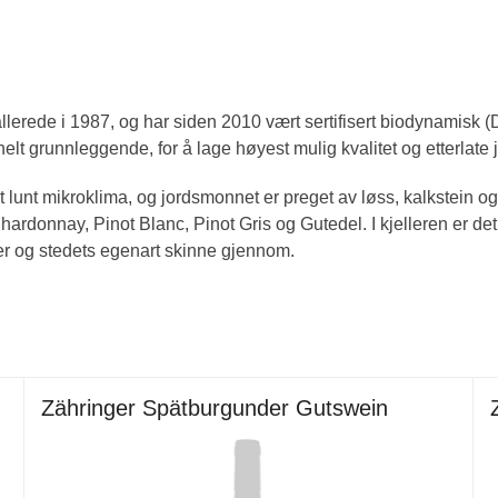
lerede i 1987, og har siden 2010 vært sertifisert biodynamisk 
lt grunnleggende, for å lage høyest mulig kvalitet og etterlate j
lunt mikroklima, og jordsmonnet er preget av løss, kalkstein o
Chardonnay, Pinot Blanc, Pinot Gris og Gutedel. I kjelleren er de
ter og stedets egenart skinne gjennom.
Zähringer Spätburgunder Gutswein