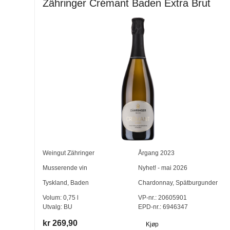
Zähringer Crémant Baden Extra Brut
Weingut Zähringer
Årgang
2023
Musserende vin
Nyhet! - mai 2026
Tyskland
,
Baden
Chardonnay
,
Spätburgunder
Volum:
0,75
l
VP-nr.:
20605901
Utvalg:
BU
EPD-nr.: 6946347
kr 269,90
Kjøp