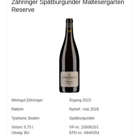
Zähringer Spätburgunder Maltesergarten
Reserve
Weingut Zähringer
Årgang
2022
Rødvin
Nyhet! - mai 2026
Tyskland
,
Baden
Spätburgunder
Volum:
0,75
l
VP-nr.:
20606201
Utvalg:
BU
EPD-nr.: 6946354