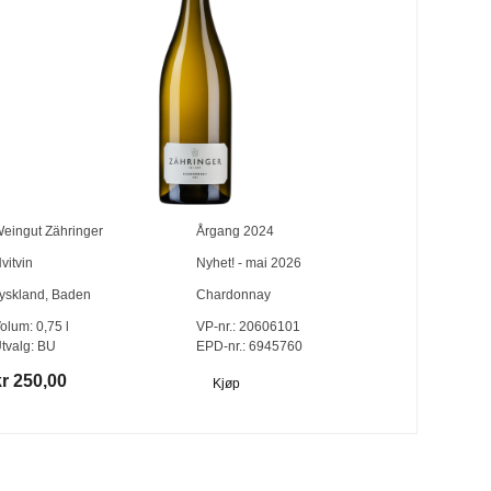
eingut Zähringer
Årgang
2024
vitvin
Nyhet! - mai 2026
yskland
,
Baden
Chardonnay
olum:
0,75
l
VP-nr.:
20606101
tvalg:
BU
EPD-nr.: 6945760
kr 250,00
Kjøp