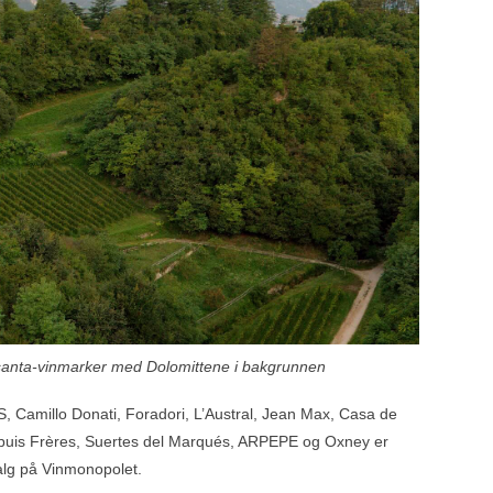
anta-vinmarker med Dolomittene i bakgrunnen
S
,
Camillo Donati
,
Foradori
,
L’Austral
,
Jean Max
,
Casa de
uis Frères
,
Suertes del Marqués
,
ARPEPE
og
Oxney
er
valg på Vinmonopolet.