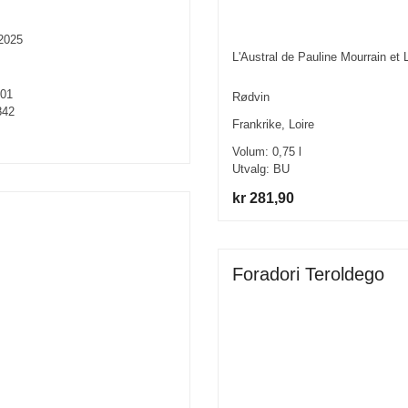
 2025
L'Austral de Pauline Mourrain et 
01
Rødvin
842
Frankrike
,
Loire
Volum:
0,75
l
Utvalg:
BU
kr 281,90
Foradori Teroldego