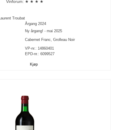
Vinforum: ★ ★ ★ ★
Laurent Troubat
Årgang
2024
Ny årgang! - mai 2025
Cabernet Franc
,
Grolleau Noir
VP-nr.:
14860401
EPD-nr.: 6099527
Kjøp