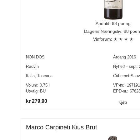
Apéritif: 88 poeng
Dagens Næringsliv: 88 poe
Vinforum: ★ ★ ★ ★
NON DOS
Årgang
2016
Rødvin
Nyhet! - sept.
Italia
,
Toscana
Cabernet Sauv
Volum:
0,75
l
VP-nr.:
197191
Utvalg:
BU
EPD-nr.: 6782
kr 279,90
Kjøp
Marco Carpineti Kius Brut