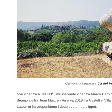
Campiani-åsene fra
Cà del V
Nye viner fra
NON DOS
, musserende viner fra
Marco Carpin
Beaujolais fra
Jean Max
, en Riserva 2019 fra
Castell’in Villa
Latour
er høydepunktene i dette septemberslippet.