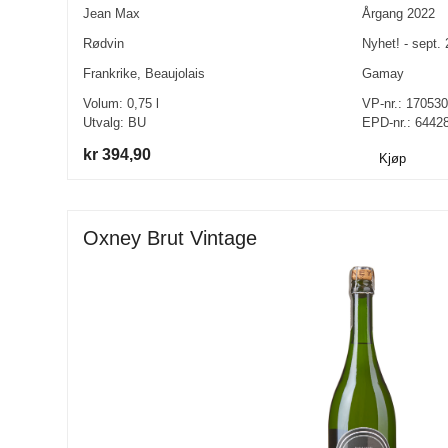
Jean Max
Årgang
2022
Rødvin
Nyhet! - sept.
Frankrike
,
Beaujolais
Gamay
Volum:
0,75
l
VP-nr.:
170530
Utvalg:
BU
EPD-nr.: 6442
kr 394,90
Kjøp
Oxney Brut Vintage