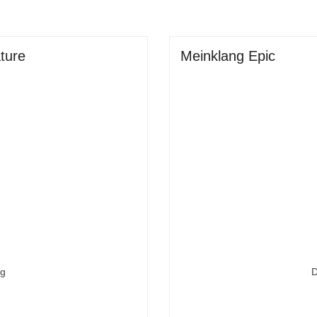
Meinklang Epic
ture
D
ng