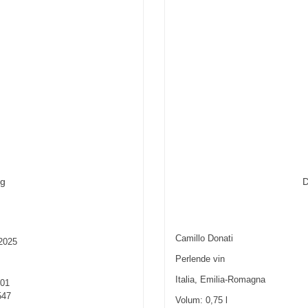
D
ng
Camillo Donati
 2025
Perlende vin
Italia
,
Emilia-Romagna
01
547
Volum:
0,75
l