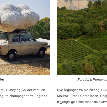
Foradoris
Fontanas
ént
Nye årganger fra
Meinklang
,
CO
eti
,
Oxney
og
Ca’ del Vent
, en
Mouraz
,
Frank Cornelissen
,
Chap
og tre champagner fra
Legrand-
tilgjengelige i sine respektive ut