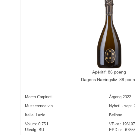
Apéritif: 86 poeng
Dagens Næringsliv: 88 poe
Marco Carpineti
Årgang
2022
Musserende vin
Nyhet! - sept.
Italia
,
Lazio
Bellone
Volum:
0,75
l
VP-nr.:
196197
Utvalg:
BU
EPD-nr.: 6785