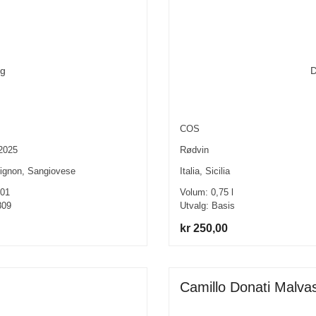
D
ng
COS
Rødvin
 2025
Italia
,
Sicilia
ignon
,
Sangiovese
Volum:
0,75
l
01
Utvalg:
Basis
809
kr 250,00
Camillo Donati Malva