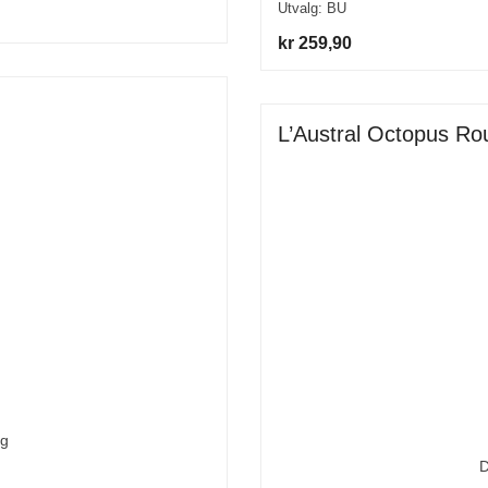
Utvalg:
BU
kr 259,90
L’Austral Octopus Ro
ng
D