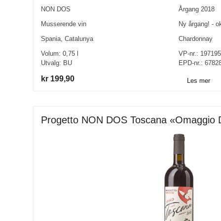
NON DOS
Årgang
2018
Musserende vin
Ny årgang! - o
Spania
,
Catalunya
Chardonnay
Volum:
0,75
l
VP-nr.:
197195
Utvalg:
BU
EPD-nr.: 6782
kr 199,90
Les mer
Progetto NON DOS Toscana «Omaggio De