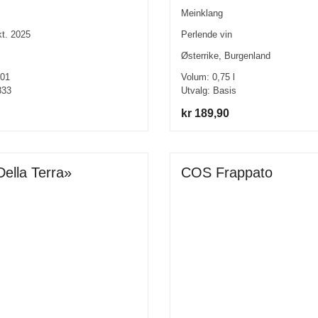
Meinklang
Perlende vin
kt. 2025
Østerrike
,
Burgenland
Volum:
0,75
l
01
Utvalg:
Basis
833
kr 189,90
COS Frappato
lla Terra»