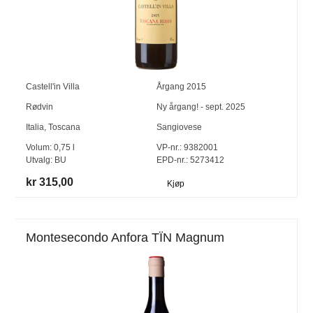
Castell'in Villa
Årgang
2015
Rødvin
Ny årgang! - sept. 2025
Italia
,
Toscana
Sangiovese
Volum:
0,75
l
VP-nr.:
9382001
Utvalg:
BU
EPD-nr.: 5273412
kr 315,00
Kjøp
Montesecondo Anfora TÏN Magnum