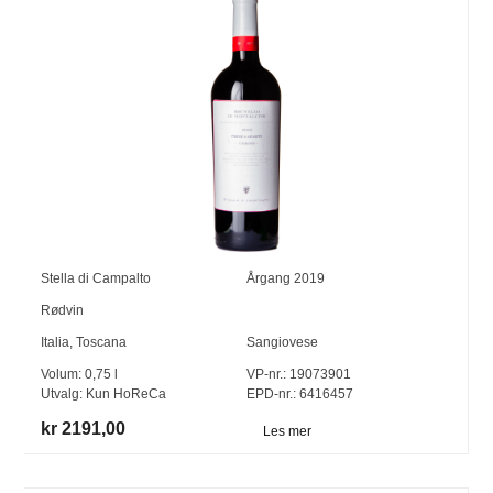
Stella di Campalto
Årgang
2019
Rødvin
Italia
,
Toscana
Sangiovese
Volum:
0,75
l
VP-nr.:
19073901
Utvalg:
Kun HoReCa
EPD-nr.: 6416457
kr 2191,00
Les mer