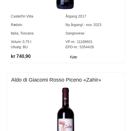
Castell'in Villa
Årgang
2017
Rødvin
Ny årgang! - nov. 2023
Italia
,
Toscana
Sangiovese
Volum:
0,75
l
VP-nr.:
11188601
Utvalg:
BU
EPD-nr.: 5354428
kr 740,90
Kjøp
Aldo di Giacomi Rosso Piceno «Zahir»