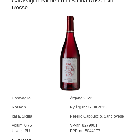
Caravaglio Palmento di Salina Rosso Non
Rosso
Caravaglio
Årgang
2022
Rosévin
Ny årgang! - juli 2023
Italia
,
Sicilia
Nerello Cappuccio
,
Sangiovese
Volum:
0,75
l
VP-nr.:
8279901
Utvalg:
BU
EPD-nr.: 5044177