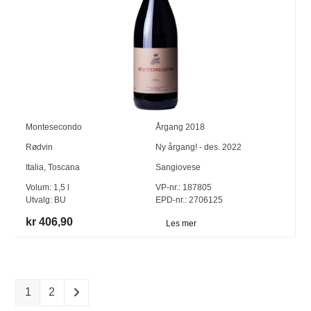
Montesecondo
Årgang
2018
Rødvin
Ny årgang! - des. 2022
Italia
,
Toscana
Sangiovese
Volum:
1,5
l
VP-nr.:
187805
Utvalg:
BU
EPD-nr.: 2706125
kr 406,90
Les mer
1
2