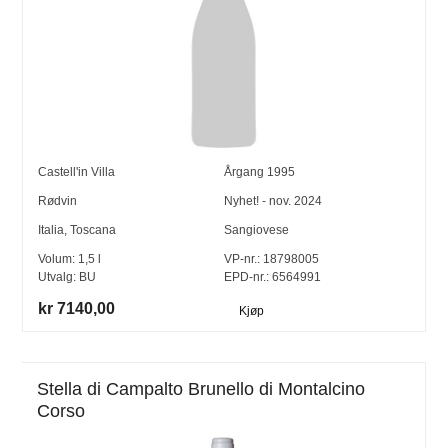
Castell'in Villa
Årgang
1995
Rødvin
Nyhet! - nov. 2024
Italia
,
Toscana
Sangiovese
Volum:
1,5
l
VP-nr.:
18798005
Utvalg:
BU
EPD-nr.: 6564991
kr 7140,00
Kjøp
Stella di Campalto Brunello di Montalcino
Corso