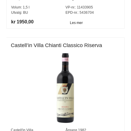
Volum:
1,5
l
VP-nr.:
11433905
Utvalg:
BU
EPD-nr.: 5436704
kr 1950,00
Les mer
Castell’in Villa Chianti Classico Riserva
Castell'in Villa
Årgang
1982