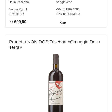
Italia
,
Toscana
Sangiovese
Volum:
0,75
l
VP-nr.:
19694201
Utvalg:
BU
EPD-nr.: 6783823
kr 699,90
Kjøp
Progetto NON DOS Toscana «Omaggio Della
Terra»