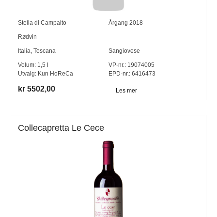
Stella di Campalto
Årgang
2018
Rødvin
Italia
,
Toscana
Sangiovese
Volum:
1,5
l
VP-nr.:
19074005
Utvalg:
Kun HoReCa
EPD-nr.: 6416473
kr 5502,00
Les mer
Collecapretta Le Cece