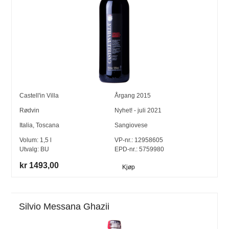
Castell'in Villa
Årgang
2015
Rødvin
Nyhet! - juli 2021
Italia
,
Toscana
Sangiovese
Volum:
1,5
l
VP-nr.:
12958605
Utvalg:
BU
EPD-nr.: 5759980
kr 1493,00
Kjøp
Silvio Messana Ghazii