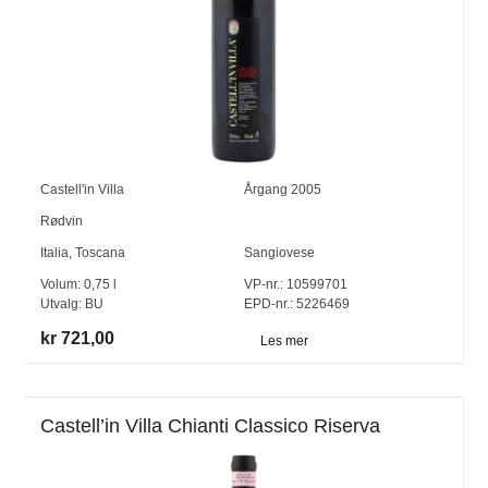
Castell'in Villa
Årgang
2005
Rødvin
Italia
,
Toscana
Sangiovese
Volum:
0,75
l
VP-nr.:
10599701
Utvalg:
BU
EPD-nr.: 5226469
kr 721,00
Les mer
Castell’in Villa Chianti Classico Riserva