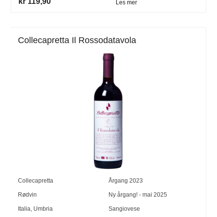
kr 119,90
Les mer
Collecapretta Il Rossodatavola
Collecapretta
Årgang
2023
Rødvin
Ny årgang! - mai 2025
Italia
,
Umbria
Sangiovese