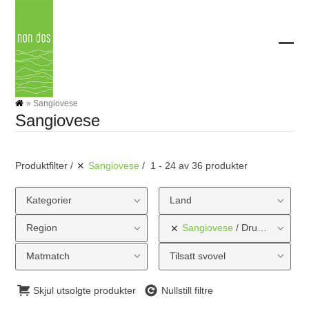
Skip
to
content
Ope
Clos
mobi
mobi
men
men
»
Sangiovese
Sangiovese
Produktfilter
Sangiovese
1 - 24 av 36 produkter
Kategorier
Land
Region
Sangiovese
Druetype
Matmatch
Tilsatt svovel
Skjul utsolgte produkter
Nullstill filtre