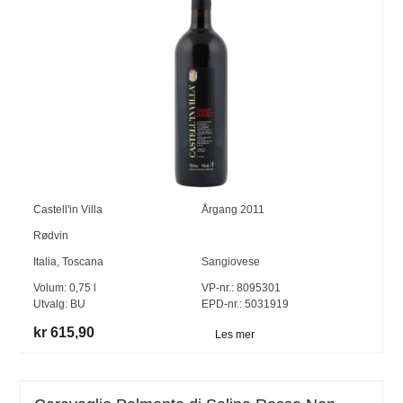
Castell'in Villa
Årgang
2011
Rødvin
Italia
,
Toscana
Sangiovese
Volum:
0,75
l
VP-nr.:
8095301
Utvalg:
BU
EPD-nr.: 5031919
kr 615,90
Les mer