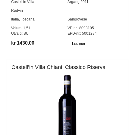
Castell'in Villa
Årgang
2011
Rødvin
Italia
,
Toscana
Sangiovese
Volum:
1,5
l
VP-nr.:
8093105
Utvalg:
BU
EPD-nr.: 5001284
kr 1430,00
Les mer
Castell’in Villa Chianti Classico Riserva