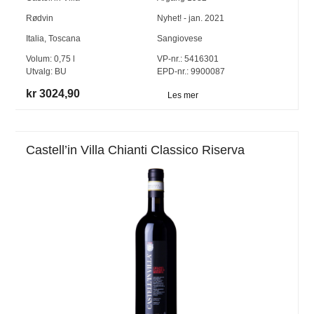
Rødvin
Nyhet! - jan. 2021
Italia
,
Toscana
Sangiovese
Volum:
0,75
l
VP-nr.:
5416301
Utvalg:
BU
EPD-nr.: 9900087
kr 3024,90
Les mer
Castell’in Villa Chianti Classico Riserva