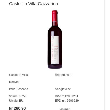
Castell’in Villa Gazzarina
Castell'in Villa
Årgang
2019
Rødvin
Italia
,
Toscana
Sangiovese
Volum:
0,75
l
VP-nr.:
12081201
Utvalg:
BU
EPD-nr.: 5606629
kr 260,90
Les mer