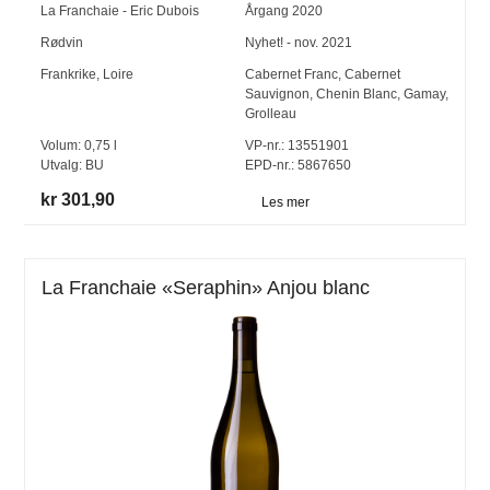
La Franchaie - Eric Dubois
Årgang
2020
Rødvin
Nyhet! - nov. 2021
Frankrike
,
Loire
Cabernet Franc
,
Cabernet
Sauvignon
,
Chenin Blanc
,
Gamay
,
Grolleau
Volum:
0,75
l
VP-nr.:
13551901
Utvalg:
BU
EPD-nr.: 5867650
kr 301,90
Les mer
La Franchaie «Seraphin» Anjou blanc