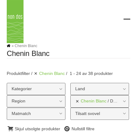
Skip
to
content
Ope
Clos
mobi
mobi
men
men
»
Chenin Blanc
Chenin Blanc
Produktfilter
Chenin Blanc
1 - 24 av 38 produkter
Kategorier
Land
Region
Chenin Blanc
Druetype
Matmatch
Tilsatt svovel
Skjul utsolgte produkter
Nullstill filtre