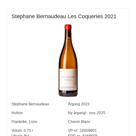
Stephane Bernaudeau Les Coqueries 2021
Stephane Bernaudeau
Årgang
2023
Hvitvin
Ny årgang! - nov. 2025
Frankrike
,
Loire
Chenin Blanc
Volum:
0,75
l
VP-nr.:
16609801
Utvalg:
BU
EPD-nr.: 6368609