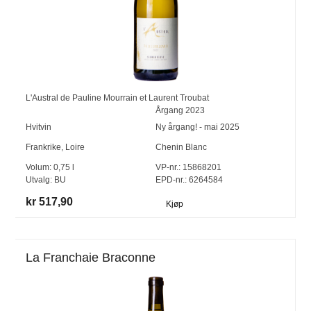
L'Austral de Pauline Mourrain et Laurent Troubat
Årgang
2023
Hvitvin
Ny årgang! - mai 2025
Frankrike
,
Loire
Chenin Blanc
Volum:
0,75
l
VP-nr.:
15868201
Utvalg:
BU
EPD-nr.: 6264584
kr 517,90
Kjøp
La Franchaie Braconne