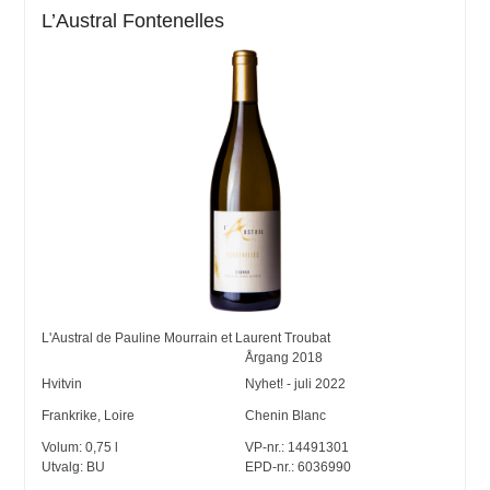
L’Austral Fontenelles
L'Austral de Pauline Mourrain et Laurent Troubat
Årgang
2018
Hvitvin
Nyhet! - juli 2022
Frankrike
,
Loire
Chenin Blanc
Volum:
0,75
l
VP-nr.:
14491301
Utvalg:
BU
EPD-nr.: 6036990