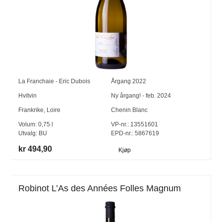
La Franchaie - Eric Dubois
Årgang
2022
Hvitvin
Ny årgang! - feb. 2024
Frankrike
,
Loire
Chenin Blanc
Volum:
0,75
l
VP-nr.:
13551601
Utvalg:
BU
EPD-nr.: 5867619
kr 494,90
Kjøp
Robinot L’As des Années Folles Magnum