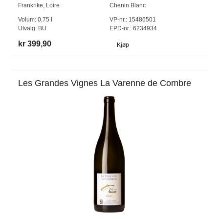
Frankrike
,
Loire
Chenin Blanc
Volum:
0,75
l
VP-nr.:
15486501
Utvalg:
BU
EPD-nr.: 6234934
kr 399,90
Kjøp
Les Grandes Vignes La Varenne de Combre