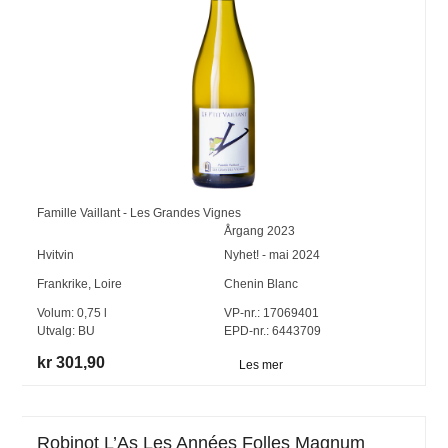
Famille Vaillant - Les Grandes Vignes
Årgang
2023
Hvitvin
Nyhet! - mai 2024
Frankrike
,
Loire
Chenin Blanc
Volum:
0,75
l
VP-nr.:
17069401
Utvalg:
BU
EPD-nr.: 6443709
kr 301,90
Les mer
Robinot L’As Les Années Folles Magnum