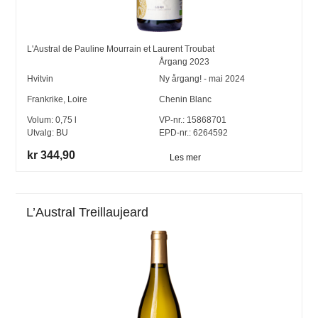
L'Austral de Pauline Mourrain et Laurent Troubat
Årgang
2023
Hvitvin
Ny årgang! - mai 2024
Frankrike
,
Loire
Chenin Blanc
Volum:
0,75
l
VP-nr.:
15868701
Utvalg:
BU
EPD-nr.: 6264592
kr 344,90
Les mer
L’Austral Treillaujeard