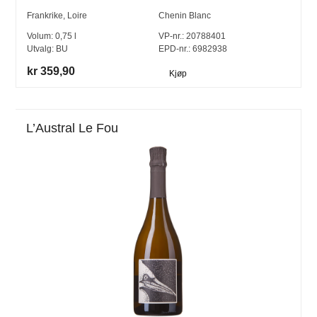
Frankrike
,
Loire
Chenin Blanc
Volum:
0,75
l
VP-nr.:
20788401
Utvalg:
BU
EPD-nr.: 6982938
kr 359,90
Kjøp
L’Austral Le Fou