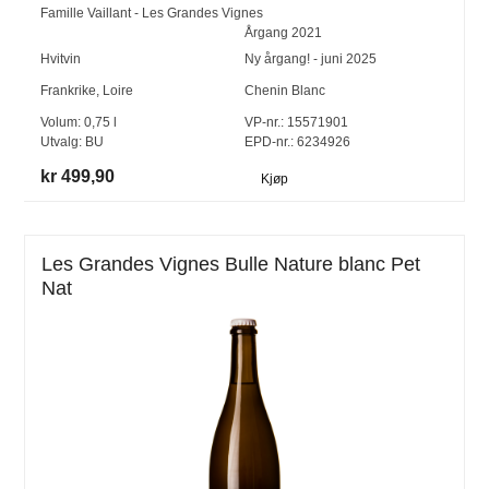
Famille Vaillant - Les Grandes Vignes
Årgang
2021
Hvitvin
Ny årgang! - juni 2025
Frankrike
,
Loire
Chenin Blanc
Volum:
0,75
l
VP-nr.:
15571901
Utvalg:
BU
EPD-nr.: 6234926
kr 499,90
Kjøp
Les Grandes Vignes Bulle Nature blanc Pet
Nat