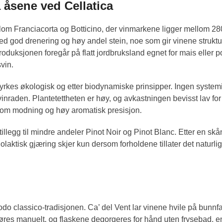
a åsene ved Cellatica
mellom Franciacorta og Botticino, der vinmarkene ligger mellom 2
 god drenering og høy andel stein, noe som gir vinene struktur, 
oduksjonen foregår på flatt jordbruksland egnet for mais eller po
svin.
kes økologisk og etter biodynamiske prinsipper. Ingen systemis
vinraden. Plantetettheten er høy, og avkastningen bevisst lav fo
ngsom modning og høy aromatisk presisjon.
tillegg til mindre andeler Pinot Noir og Pinot Blanc. Etter en
olaktisk gjæring skjer kun dersom forholdene tillater det naturlig.
o classico-tradisjonen. Ca’ del Vent lar vinene hvile på bunnfal
føres manuelt, og flaskene degorgeres for hånd uten frysebad, e