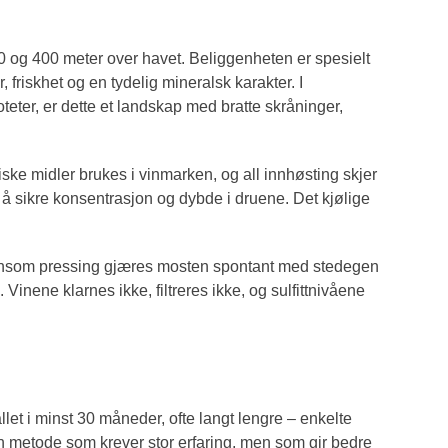
80 og 400 meter over havet. Beliggenheten er spesielt
friskhet og en tydelig mineralsk karakter. I
teter, er dette et landskap med bratte skråninger,
ke midler brukes i vinmarken, og all innhøsting skjer
r å sikre konsentrasjon og dybde i druene. Det kjølige
 skånsom pressing gjæres mosten spontant med stedegen
 Vinene klarnes ikke, filtreres ikke, og sulfittnivåene
let i minst 30 måneder, ofte langt lengre – enkelte
n metode som krever stor erfaring, men som gir bedre