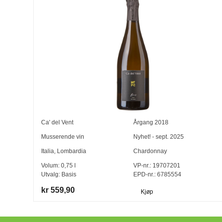
Ca' del Vent
Årgang
2018
Musserende vin
Nyhet! - sept. 2025
Italia
,
Lombardia
Chardonnay
Volum:
0,75
l
VP-nr.:
19707201
Utvalg:
Basis
EPD-nr.: 6785554
kr 559,90
Kjøp