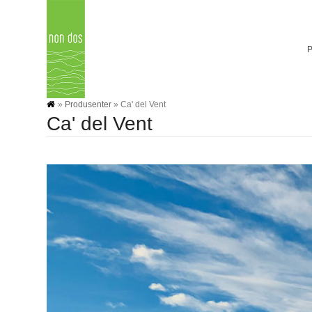
Skip
to
content
»
Produsenter
»
Ca' del Vent
Ca' del Vent