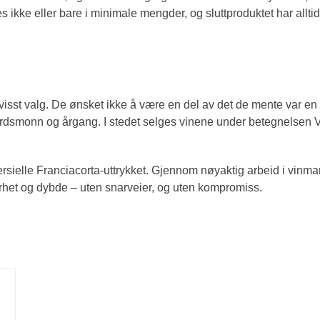
es ikke eller bare i minimale mengder, og sluttproduktet har allt
isst valg. De ønsket ikke å være en del av det de mente var en 
 jordsmonn og årgang. I stedet selges vinene under betegnelsen V
mersielle Franciacorta-uttrykket. Gjennom nøyaktig arbeid i vinma
rhet og dybde – uten snarveier, og uten kompromiss.