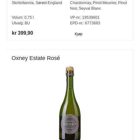
Storbritannia
,
Sørøst-England
Chardonnay
,
Pinot Meunier
,
Pinot
Noir
,
Seyval Blanc
Volum:
0,75
l
VP-nr.:
19539601
Utvalg:
BU
EPD-nr.: 6773683
kr 399,90
Kjøp
Oxney Estate Rosé