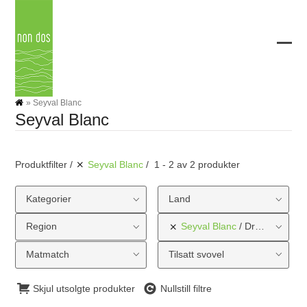
Skip
to
content
Ope
Clos
mobi
mobi
men
men
»
Seyval Blanc
Seyval Blanc
Produktfilter
Seyval Blanc
1 - 2 av 2 produkter
Kategorier
Land
Region
Seyval Blanc
Druetype
Matmatch
Tilsatt svovel
Skjul utsolgte produkter
Nullstill filtre