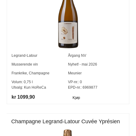
Legrand-Latour
Årgang
NV
Musserende vin
Nyhet! - mai 2026
Frankrike
,
Champagne
Meunier
Volum:
0,75
l
VP-nr.:
0
Utvalg:
Kun HoReCa
EPD-nr.: 6969877
kr 1099,90
Kjøp
Champagne Legrand-Latour Cuvée Yprésien