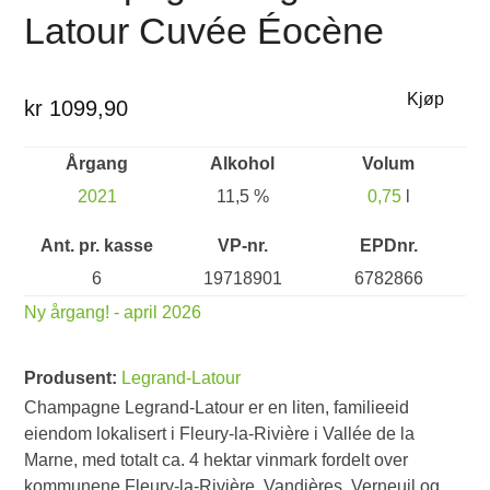
Latour Cuvée Éocène
Kjøp
kr 1099,90
Årgang
Alkohol
Volum
2021
11,5 %
0,75
l
Ant. pr. kasse
VP-nr.
EPDnr.
6
19718901
6782866
Ny årgang! - april 2026
Produsent:
Legrand-Latour
Champagne Legrand-Latour er en liten, familieeid
eiendom lokalisert i Fleury-la-Rivière i Vallée de la
Marne, med totalt ca. 4 hektar vinmark fordelt over
kommunene Fleury-la-Rivière, Vandières, Verneuil og