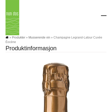
Skip
to
content
Ope
Clos
mobi
mobi
men
men
»
Produkter
»
Musserende vin
»
Champagne Legrand-Latour Cuvée
Éocène
Produktinformasjon