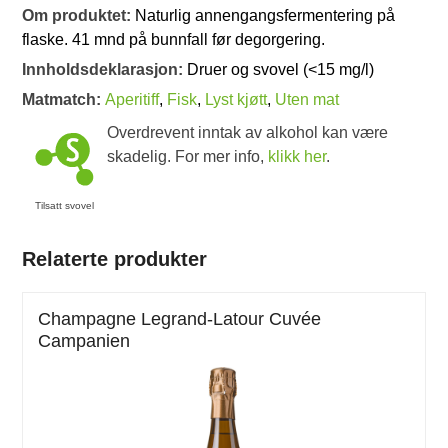
Om produktet:
Naturlig annengangsfermentering på
flaske. 41 mnd på bunnfall før degorgering.
Innholdsdeklarasjon:
Druer og svovel (<15 mg/l)
Matmatch:
Aperitiff
,
Fisk
,
Lyst kjøtt
,
Uten mat
Overdrevent inntak av alkohol kan være
skadelig. For mer info,
klikk her
.
Tilsatt svovel
Relaterte produkter
Champagne Legrand-Latour Cuvée
Campanien