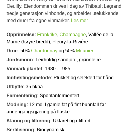
Oeuilly. Eiendommen drives i dag av Thibault Legrand,
tredje generasjon vinbonde, og arbeider utelukkende
med druer fra egne vinmarker.
Les mer
Opprinnelse:
Frankrike
,
Champagne
, Vallée de la
Marne (høyre bredd), Fleury‑la‑Rivière
Drue:
50%
Chardonnay
og 50%
Meunier
Jordsmonn:
Leirholdig sandjord, grønnleire.
Vinmark plantet:
1980 - 1985
Innhøstingsmetode:
Plukket og selektert for hånd
Utbytte:
35 hl/ha
Fermentering:
Spontanfermentert
Modning:
12 md. I gamle fat på fint bunnfall før
annengangsgjæring på flaske
Klaring og filtrering:
Uklaret og ufiltrert
Sertifisering:
Biodynamisk