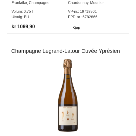
Frankrike
,
Champagne
Chardonnay
,
Meunier
Volum:
0,75
l
VP-nr.:
19718901
Utvalg:
BU
EPD-nr.: 6782866
kr 1099,90
Kjøp
Champagne Legrand-Latour Cuvée Yprésien