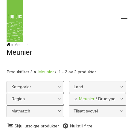
Skip
to
content
Ope
Clos
mobi
mobi
men
men
»
Meunier
Meunier
Produktfilter
Meunier
1 - 2 av 2 produkter
Kategorier
Land
Region
Meunier
Druetype
Matmatch
Tilsatt svovel
Skjul utsolgte produkter
Nullstill filtre