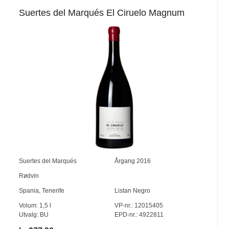
Suertes del Marqués El Ciruelo Magnum
Suertes del Marqués
Årgang
2016
Rødvin
Spania
,
Tenerife
Listan Negro
Volum:
1,5
l
VP-nr.:
12015405
Utvalg:
BU
EPD-nr.: 4922811