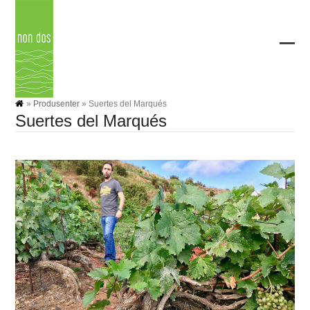
Skip
to
content
Ope
Clos
mobi
mobi
men
men
»
Produsenter
»
Suertes del Marqués
Suertes del Marqués