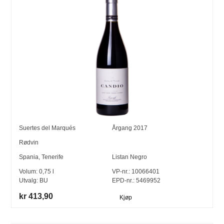
Suertes del Marqués
Årgang
2017
Rødvin
Spania
,
Tenerife
Listan Negro
Volum:
0,75
l
VP-nr.:
10066401
Utvalg:
BU
EPD-nr.: 5469952
kr 413,90
Kjøp