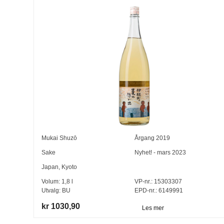
Mukai Shuzō
Årgang
2019
Sake
Nyhet! - mars 2023
Japan
,
Kyoto
Volum:
1,8
l
VP-nr.:
15303307
Utvalg:
BU
EPD-nr.: 6149991
kr 1030,90
Les mer