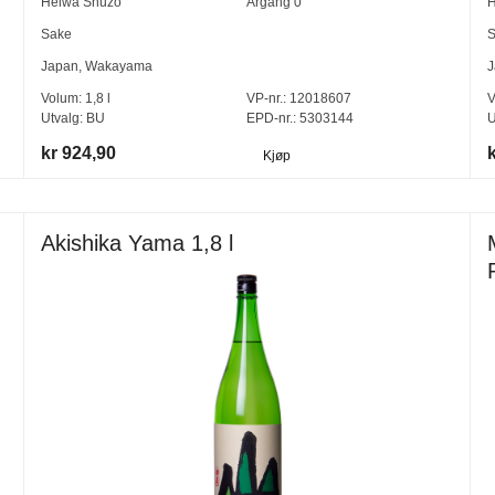
Heiwa Shuzō
Årgang
0
H
Sake
S
Japan
,
Wakayama
J
Volum:
1,8
l
VP-nr.:
12018607
V
Utvalg:
BU
EPD-nr.: 5303144
U
kr 924,90
Kjøp
Akishika Yama 1,8 l