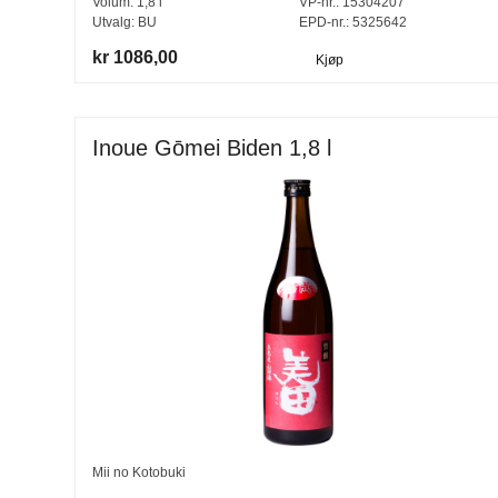
Volum:
1,8
l
VP-nr.:
15304207
Utvalg:
BU
EPD-nr.: 5325642
kr 1086,00
Kjøp
Inoue Gōmei Biden 1,8 l
Mii no Kotobuki