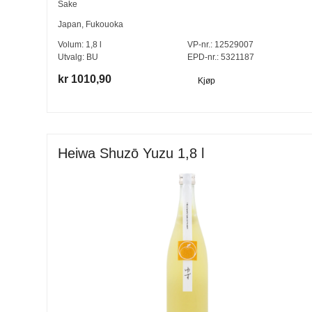
Sake
Japan
,
Fukouoka
Volum:
1,8
l
VP-nr.:
12529007
Utvalg:
BU
EPD-nr.: 5321187
kr 1010,90
Kjøp
Heiwa Shuzō Yuzu 1,8 l