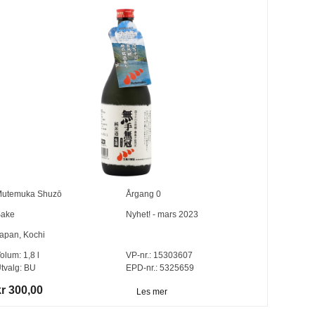
utemuka Shuzō
Årgang
0
ake
Nyhet! - mars 2023
apan
,
Kochi
olum:
1,8
l
VP-nr.:
15303607
tvalg:
BU
EPD-nr.: 5325659
kr 300,00
Les mer