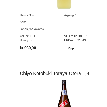
Heiwa Shuzō
Årgang
0
Sake
Japan
,
Wakayama
Volum:
1,8
l
VP-nr.:
12018907
Utvalg:
BU
EPD-nr.: 5226436
kr 939,90
Kjøp
Chiyo Kotobuki Toraya Otora 1,8 l