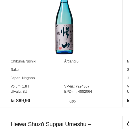
Chikuma Nishiki
Årgang
0
M
Sake
S
Japan
,
Nagano
J
Volum:
1,8
l
VP-nr.:
7924307
V
Utvalg:
BU
EPD-nr.: 4882064
U
kr 889,90
Kjøp
Heiwa Shuzō Suppai Umeshu –