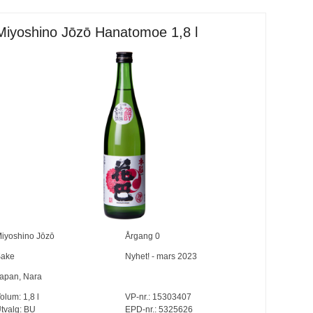
Miyoshino Jōzō Hanatomoe 1,8 l
iyoshino Jōzō
Årgang
0
ake
Nyhet! - mars 2023
apan
,
Nara
olum:
1,8
l
VP-nr.:
15303407
tvalg:
BU
EPD-nr.: 5325626