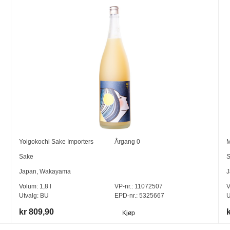
Yoigokochi Sake Importers
Årgang
0
M
Sake
S
Japan
,
Wakayama
J
Volum:
1,8
l
VP-nr.:
11072507
V
Utvalg:
BU
EPD-nr.: 5325667
U
kr 809,90
Kjøp