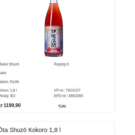
ukai Shuzō
Årgang
0
ake
apan
,
Kyoto
olum:
1,8
l
VP-nr.:
7924107
tvalg:
BU
EPD-nr.: 4882080
kr 1199,90
Kjøp
Ōta Shuzō Kokoro 1,8 l