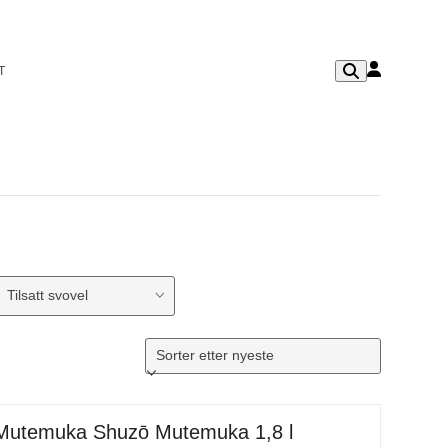
T
Tilsatt svovel
Mutemuka Shuzō Mutemuka 1,8 l