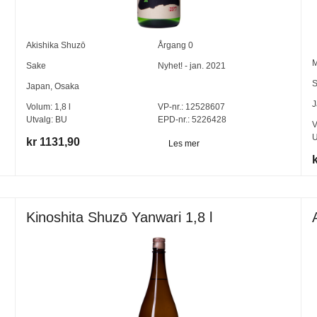
Akishika Shuzō
Årgang
0
M
Sake
Nyhet! - jan. 2021
S
Japan
,
Osaka
J
Volum:
1,8
l
VP-nr.:
12528607
Utvalg:
BU
EPD-nr.: 5226428
V
U
kr 1131,90
Les mer
Kinoshita Shuzō Yanwari 1,8 l