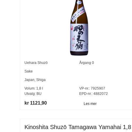
Uehara Shuzō
Årgang
0
Sake
Japan
,
Shiga
Volum:
1,8
l
VP-nr.:
7925907
Utvalg:
BU
EPD-nr.: 4882072
kr 1121,90
Les mer
Kinoshita Shuzō Tamagawa Yamahai 1,8