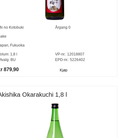
ii no Kotobuki
Årgang
0
ake
apan
,
Fukuoka
olum:
1,8
l
VP-nr.:
12018807
tvalg:
BU
EPD-nr.: 5226402
kr 879,90
Kjøp
Akishika Okarakuchi 1,8 l