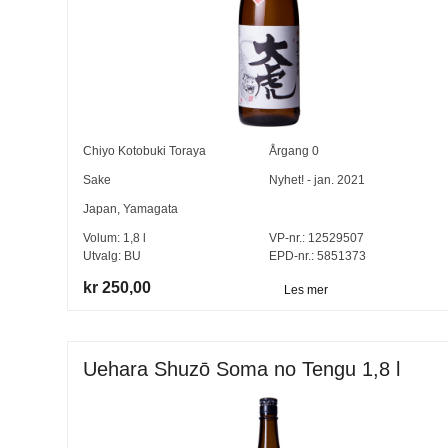
Chiyo Kotobuki Toraya
Årgang
0
Sake
Nyhet! - jan. 2021
Japan
,
Yamagata
Volum:
1,8
l
VP-nr.:
12529507
Utvalg:
BU
EPD-nr.: 5851373
kr 250,00
Les mer
Uehara Shuzō Soma no Tengu 1,8 l