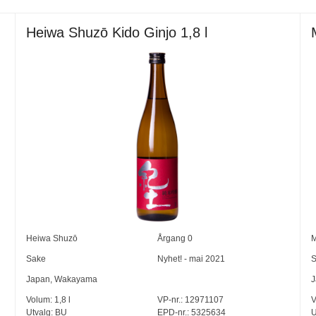
Heiwa Shuzō Kido Ginjo 1,8 l
Heiwa Shuzō
Årgang
0
M
Sake
Nyhet! - mai 2021
S
Japan
,
Wakayama
J
Volum:
1,8
l
VP-nr.:
12971107
V
Utvalg:
BU
EPD-nr.: 5325634
U