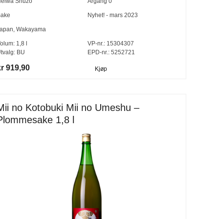
eiwa Shuzō
Årgang
0
ake
Nyhet! - mars 2023
apan
,
Wakayama
olum:
1,8
l
VP-nr.:
15304307
tvalg:
BU
EPD-nr.: 5252721
kr 919,90
Kjøp
Mii no Kotobuki Mii no Umeshu –
Plommesake 1,8 l