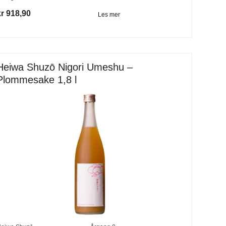
kr 918,90
Les mer
Heiwa Shuzō Nigori Umeshu –
Plommesake 1,8 l