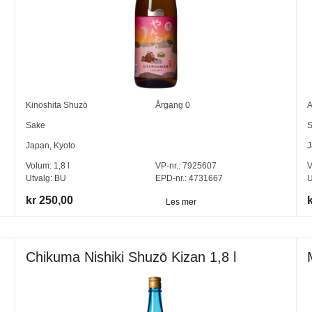
Kinoshita Shuzō
Årgang
0
A
Sake
S
Japan
,
Kyoto
J
Volum:
1,8
l
VP-nr.:
7925607
V
Utvalg:
BU
EPD-nr.: 4731667
U
kr 250,00
Les mer
Chikuma Nishiki Shuzō Kizan 1,8 l