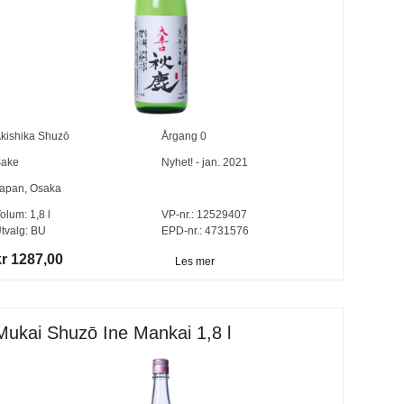
kishika Shuzō
Årgang
0
ake
Nyhet! - jan. 2021
apan
,
Osaka
olum:
1,8
l
VP-nr.:
12529407
tvalg:
BU
EPD-nr.: 4731576
kr 1287,00
Les mer
Mukai Shuzō Ine Mankai 1,8 l