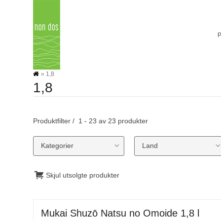
Skip
to
content
»
1,8
1,8
Produktfilter
1 - 23 av 23 produkter
Kategorier
Land
Skjul utsolgte produkter
Mukai Shuzō Natsu no Omoide 1,8 l