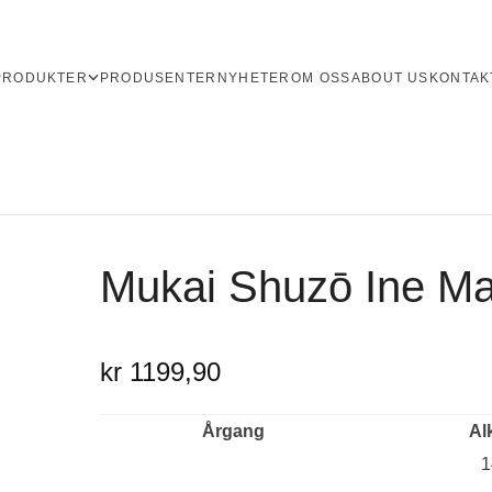
PRODUKTER
PRODUSENTER
NYHETER
OM OSS
ABOUT US
KONTAK
Mukai Shuzō Ine Man
kr 1199,90
Årgang
Al
1