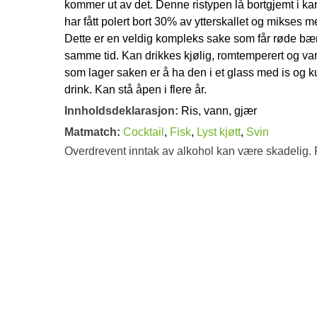
kommer ut av det. Denne ristypen lå bortgjemt i kart
har fått polert bort 30% av ytterskallet og mikses m
Dette er en veldig kompleks sake som får røde bær
samme tid. Kan drikkes kjølig, romtemperert og varm
som lager saken er å ha den i et glass med is og ku
drink. Kan stå åpen i flere år.
Innholdsdeklarasjon:
Ris, vann, gjær
Matmatch:
Cocktail
,
Fisk
,
Lyst kjøtt
,
Svin
Overdrevent inntak av alkohol kan være skadelig. 