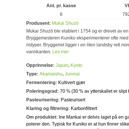
Ant. pr. kasse
V
6
79
Produsent:
Mukai Shuzō
Mukai Shuzō ble etablert i 1754 og er drevet av e
Bryggemesteren Kuniko eksperimenterer ofte med s
ristyper. Bryggeriet ligger i en liten landsby rett no
vannkanten.
Les mer
Opprinnelse:
Japan
,
Kyoto
Type:
Akamaishu
,
Junmai
Fermentering:
Kultivert gjær
Poleringsgrad:
70 % (30 % av ytterskallet er slipt 
Pasteurisering:
Pasteurisert
Klaring og filtrering:
Karbonfiltrert
Om produktet:
Ine Mankai er delvis laget på en ga
polerer den. Typisk for Kuniko er at hun finner sli