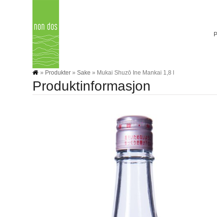
Skip
to
content
»
Produkter
»
Sake
»
Mukai Shuzō Ine Mankai 1,8 l
Produktinformasjon