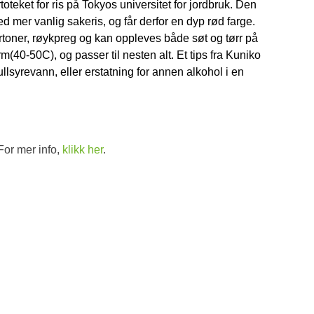
oteket for ris på Tokyos universitet for jordbruk. Den
ed mer vanlig sakeris, og får derfor en dyp rød farge.
toner, røykpreg og kan oppleves både søt og tørr på
(40-50C), og passer til nesten alt. Et tips fra Kuniko
llsyrevann, eller erstatning for annen alkohol i en
For mer info,
klikk her
.