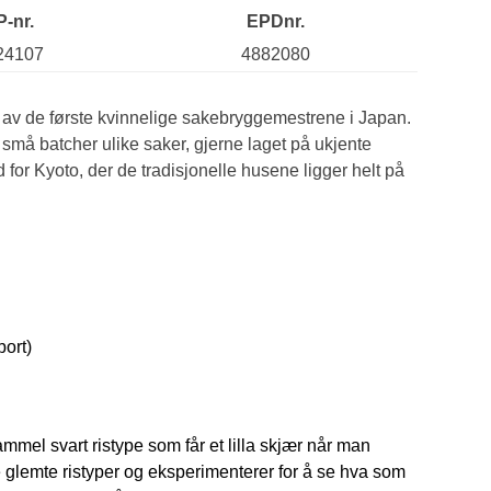
P-nr.
EPDnr.
24107
4882080
n av de første kvinnelige sakebryggemestrene i Japan.
må batcher ulike saker, gjerne laget på ukjente
rd for Kyoto, der de tradisjonelle husene ligger helt på
bort)
mmel svart ristype som får et lilla skjær når man
ke glemte ristyper og eksperimenterer for å se hva som