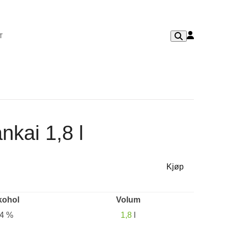
T
kai 1,8 l
Kjøp
kohol
Volum
4 %
1,8
l