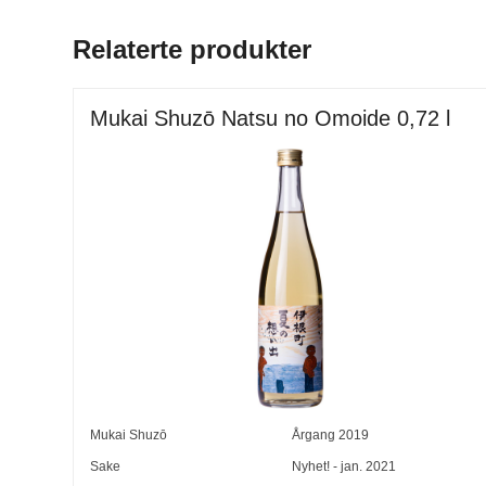
Relaterte produkter
Mukai Shuzō Natsu no Omoide 0,72 l
Mukai Shuzō
Årgang
2019
Sake
Nyhet! - jan. 2021