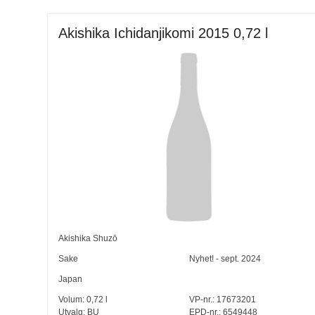
Akishika Ichidanjikomi 2015 0,72 l
Akishika Shuzō
Sake
Nyhet! - sept. 2024
Japan
Volum:
0,72
l
VP-nr.:
17673201
Utvalg:
BU
EPD-nr.: 6549448