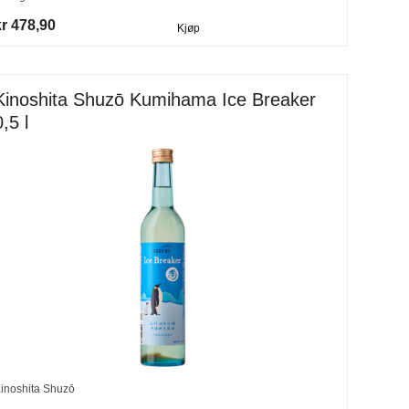
kr 478,90
Kjøp
Kinoshita Shuzō Kumihama Ice Breaker
0,5 l
inoshita Shuzō