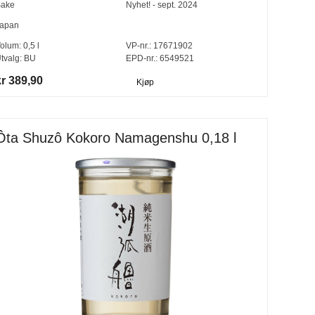
ake
Nyhet! - sept. 2024
apan
olum:
0,5
l
VP-nr.:
17671902
tvalg:
BU
EPD-nr.: 6549521
kr 389,90
Kjøp
Ôta Shuzô Kokoro Namagenshu 0,18 l