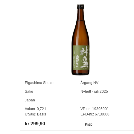
Eigashima Shuzo
Årgang
NV
Sake
Nyhet! - juli 2025
Japan
Volum:
0,72
l
VP-nr.:
19395901
Utvalg:
Basis
EPD-nr.: 6710008
kr 299,90
Kjøp