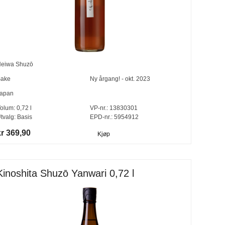
eiwa Shuzō
ake
Ny årgang! - okt. 2023
apan
olum:
0,72
l
VP-nr.:
13830301
tvalg:
Basis
EPD-nr.: 5954912
kr 369,90
Kjøp
Kinoshita Shuzō Yanwari 0,72 l