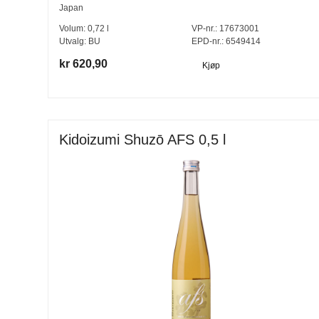
Japan
Volum:
0,72
l
VP-nr.:
17673001
Utvalg:
BU
EPD-nr.: 6549414
kr 620,90
Kjøp
Kidoizumi Shuzō AFS 0,5 l