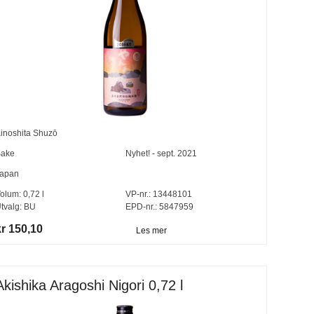
inoshita Shuzō
ake
Nyhet! - sept. 2021
apan
olum:
0,72
l
VP-nr.:
13448101
tvalg:
BU
EPD-nr.: 5847959
kr 150,10
Les mer
Akishika Aragoshi Nigori 0,72 l