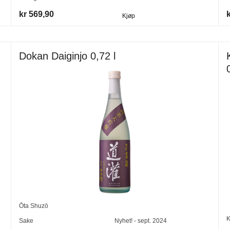
kr 569,90
Kjøp
Dokan Daiginjo 0,72 l
Ōta Shuzō
K
Sake
Nyhet! - sept. 2024