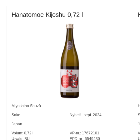
Hanatomoe Kijoshu 0,72 l
Miyoshino Shuzō
H
Sake
Nyhet! - sept. 2024
S
Japan
J
Volum:
0,72
l
VP-nr.:
17672101
V
Utvalg:
BU
EPD-nr.: 6549430
U