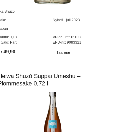
ta Shuzō
ake
Nyhet! - juli 2023
apan
olum:
0,18
l
VP-nr.:
15516103
tvalg:
Parti
EPD-nr.: 9083321
r 49,90
Les mer
Heiwa Shuzō Suppai Umeshu –
Plommesake 0,72 l