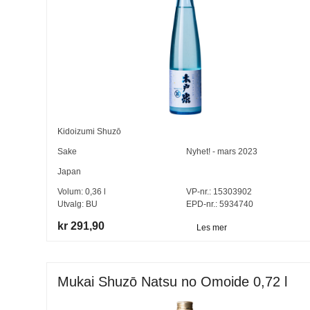
Kidoizumi Shuzō
Sake
Nyhet! - mars 2023
Japan
Volum:
0,36
l
VP-nr.:
15303902
Utvalg:
BU
EPD-nr.: 5934740
kr 291,90
Les mer
Mukai Shuzō Natsu no Omoide 0,72 l