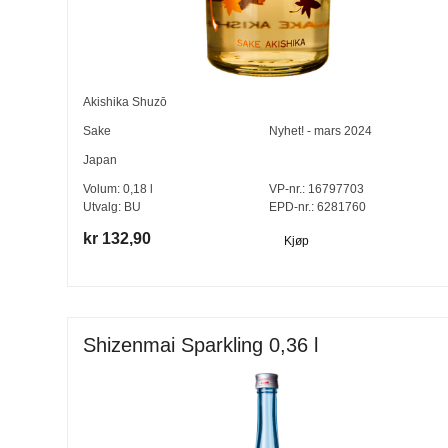
Akishika Shuzō
Sake
Nyhet! - mars 2024
Japan
Volum:
0,18
l
VP-nr.:
16797703
Utvalg:
BU
EPD-nr.: 6281760
kr 132,90
Kjøp
Shizenmai Sparkling 0,36 l