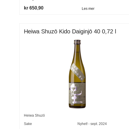
kr 650,90
Les mer
Heiwa Shuzō Kido Daiginjō 40 0,72 l
Heiwa Shuzō
Sake
Nyhet! - sept. 2024