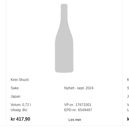
Kirei Shuzō
K
Sake
Nyhet! - sept. 2024
S
Japan
J
Volum:
0,72
l
VP-nr.:
17673301
V
Utvalg:
BU
EPD-nr.: 6549497
U
kr 417,90
Les mer