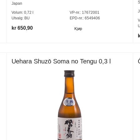
S
Japan
J
Volum:
0,72
l
VP-nr.:
17672001
Utvalg:
BU
EPD-nr.: 6549406
V
U
kr 650,90
Kjøp
Uehara Shuzō Soma no Tengu 0,3 l