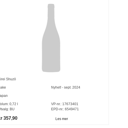
irei Shuzō
ake
Nyhet! - sept. 2024
apan
olum:
0,72
l
VP-nr.:
17673401
tvalg:
BU
EPD-nr.: 6549471
kr 357,90
Les mer