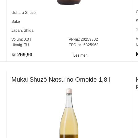
Ō
Uehara Shuzō
S
Sake
J
Japan
,
Shiga
V
Volum:
0,3
l
VP-nr.:
20259302
U
Utvalg:
TU
EPD-nr.: 6325963
k
kr 269,90
Les mer
Mukai Shuzō Natsu no Omoide 1,8 l