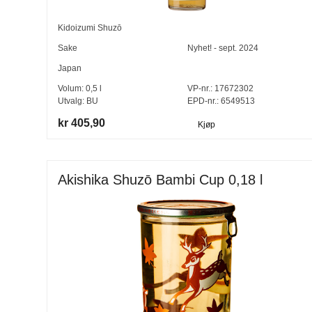
Kidoizumi Shuzō
Sake
Nyhet! - sept. 2024
Japan
Volum:
0,5
l
VP-nr.:
17672302
Utvalg:
BU
EPD-nr.: 6549513
kr 405,90
Kjøp
Akishika Shuzō Bambi Cup 0,18 l