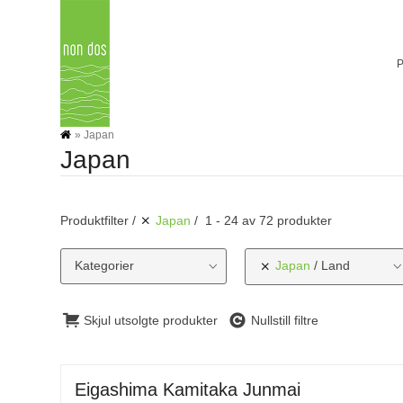
Skip
to
content
»
Japan
Japan
Produktfilter
Japan
1 - 24 av 72 produkter
Kategorier
Japan
Land
Skjul utsolgte produkter
Nullstill filtre
Eigashima Kamitaka Junmai