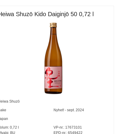
Heiwa Shuzō Kido Daiginjō 50 0,72 l
eiwa Shuzō
ake
Nyhet! - sept. 2024
apan
olum:
0,72
l
VP-nr.:
17673101
tvalg:
BU
EPD-nr.: 6549422