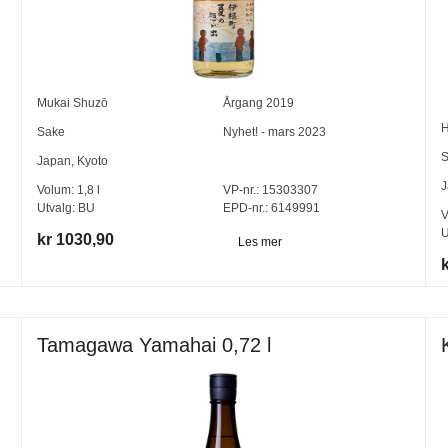
Mukai Shuzō
Årgang
2019
H
Sake
Nyhet! - mars 2023
S
Japan
,
Kyoto
J
Volum:
1,8
l
VP-nr.:
15303307
Utvalg:
BU
EPD-nr.: 6149991
V
U
kr 1030,90
Les mer
Tamagawa Yamahai 0,72 l