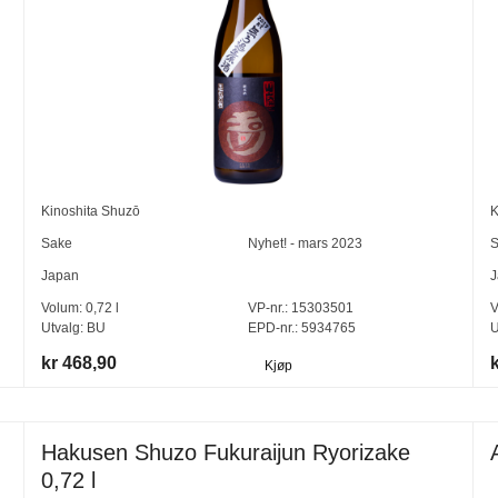
Kinoshita Shuzō
K
Sake
Nyhet! - mars 2023
S
Japan
J
Volum:
0,72
l
VP-nr.:
15303501
V
Utvalg:
BU
EPD-nr.: 5934765
U
kr 468,90
Kjøp
Hakusen Shuzo Fukuraijun Ryorizake
0,72 l