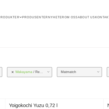
PRODUKTER
PRODUSENTER
NYHETER
OM OSS
ABOUT US
KONTAK
Wakayama
Region
Matmatch
Yoigokochi Yuzu 0,72 l