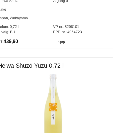
eiwa Shuzō
Årgang
0
ake
apan
,
Wakayama
olum:
0,72
l
VP-nr.:
8208101
tvalg:
BU
EPD-nr.: 4954723
kr 439,90
Kjøp
Heiwa Shuzō Yuzu 0,72 l