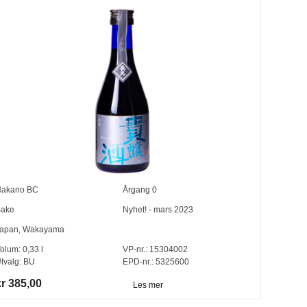
akano BC
Årgang
0
ake
Nyhet! - mars 2023
apan
,
Wakayama
olum:
0,33
l
VP-nr.:
15304002
tvalg:
BU
EPD-nr.: 5325600
kr 385,00
Les mer