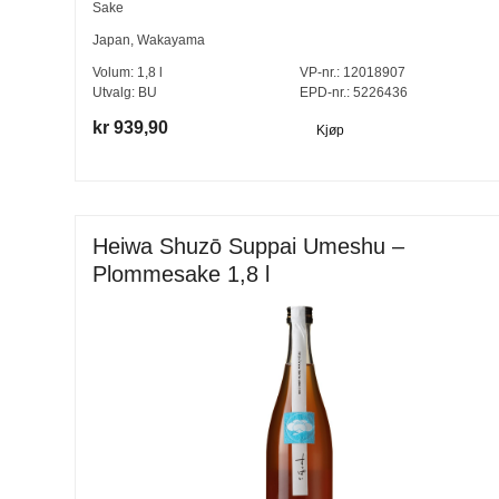
Sake
Japan
,
Wakayama
Volum:
1,8
l
VP-nr.:
12018907
Utvalg:
BU
EPD-nr.: 5226436
kr 939,90
Kjøp
Heiwa Shuzō Suppai Umeshu –
Plommesake 1,8 l