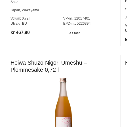
H
Sake
S
Japan
,
Wakayama
J
Volum:
0,72
l
VP-nr.:
12017401
Utvalg:
BU
EPD-nr.: 5226394
V
U
kr 467,90
Les mer
Heiwa Shuzō Nigori Umeshu –
Plommesake 0,72 l