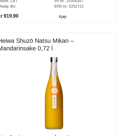
olum:
1,8
l
VP-nr.:
15304307
tvalg:
BU
EPD-nr.: 5252721
kr 919,90
Kjøp
Heiwa Shuzō Natsu Mikan –
Mandarinsake 0,72 l