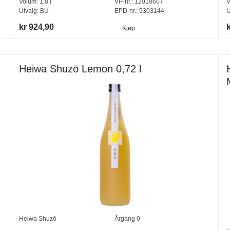
Volum:
1,8
l
VP-nr.:
12018607
V
Utvalg:
BU
EPD-nr.: 5303144
U
kr 924,90
Kjøp
Heiwa Shuzō Lemon 0,72 l
Heiwa Shuzō
Årgang
0