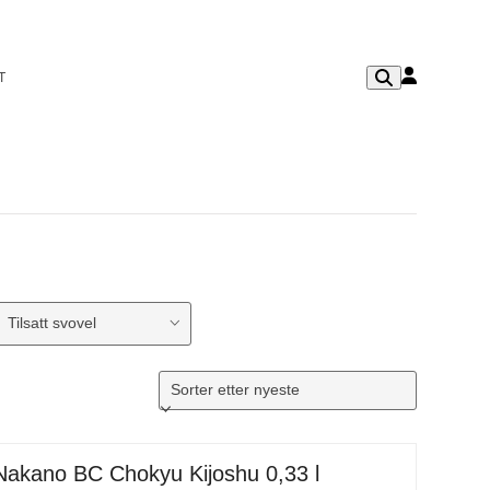
T
Tilsatt svovel
Nakano BC Chokyu Kijoshu 0,33 l