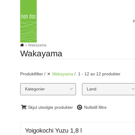
Skip
to
content
»
Wakayama
Wakayama
Produktfilter
Wakayama
1 - 12 av 12 produkter
Kategorier
Land
Skjul utsolgte produkter
Nullstill filtre
Yoigokochi Yuzu 1,8 l