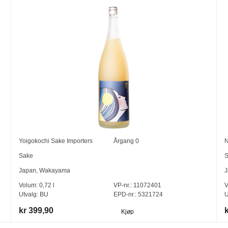
Yoigokochi Sake Importers
Årgang
0
N
Sake
S
Japan
,
Wakayama
J
Volum:
0,72
l
VP-nr.:
11072401
V
Utvalg:
BU
EPD-nr.: 5321724
U
kr 399,90
Kjøp