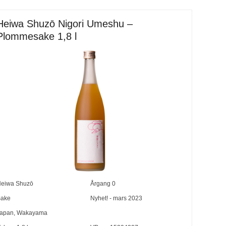
Heiwa Shuzō Nigori Umeshu –
Plommesake 1,8 l
eiwa Shuzō
Årgang
0
ake
Nyhet! - mars 2023
apan
,
Wakayama