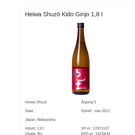
Heiwa Shuzō Kido Ginjo 1,8 l
Heiwa Shuzō
Årgang
0
Sake
Nyhet! - mai 2021
Japan
,
Wakayama
Volum:
1,8
l
VP-nr.:
12971107
Utvalg:
BU
EPD-nr.: 5325634