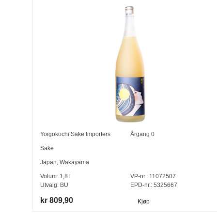
Yoigokochi Sake Importers
Årgang
0
Sake
Japan
,
Wakayama
Volum:
1,8
l
VP-nr.:
11072507
Utvalg:
BU
EPD-nr.: 5325667
kr 809,90
Kjøp