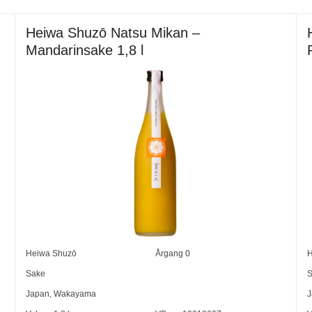
Heiwa Shuzō Natsu Mikan –
Mandarinsake 1,8 l
Heiwa Shuzō
Årgang
0
H
Sake
S
Japan
,
Wakayama
J