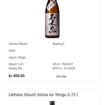
Uehara Shuzō
Årgang
0
Sake
Japan
,
Shiga
Volum:
1,8
l
VP-nr.:
7924207
Utvalg:
BU
EPD-nr.: 4731626
kr 400,00
Les mer
Uehara Shuzō Soma no Tengu 0,72 l