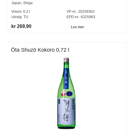
Japan
,
Shiga
Volum:
0,3
l
VP-nr.:
20259302
Utvalg:
TU
EPD-nr.: 6325963
kr 269,90
Les mer
Ōta Shuzō Kokoro 0,72 l