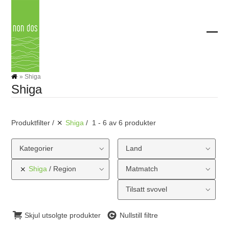
Skip
to
content
Ope
Clos
mobi
mobi
men
men
»
Shiga
Shiga
Produktfilter
Shiga
1 - 6 av 6 produkter
Kategorier
Land
Shiga
Region
Matmatch
Tilsatt svovel
Skjul utsolgte produkter
Nullstill filtre