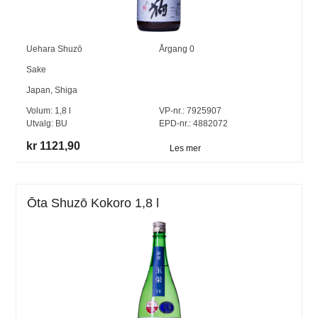
Uehara Shuzō
Årgang
0
Sake
Japan
,
Shiga
Volum:
1,8
l
VP-nr.:
7925907
Utvalg:
BU
EPD-nr.: 4882072
kr 1121,90
Les mer
Ōta Shuzō Kokoro 1,8 l