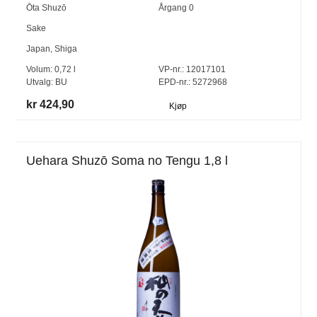
Ōta Shuzō
Årgang
0
Sake
Japan
,
Shiga
Volum:
0,72
l
VP-nr.:
12017101
Utvalg:
BU
EPD-nr.: 5272968
kr 424,90
Kjøp
Uehara Shuzō Soma no Tengu 1,8 l