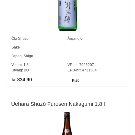
Ōta Shuzō
Årgang
0
Sake
Japan
,
Shiga
Volum:
1,8
l
VP-nr.:
7925207
Utvalg:
BU
EPD-nr.: 4731584
kr 834,90
Kjøp
Uehara Shuzō Furosen Nakagumi 1,8 l