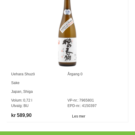
Uehara Shuzō
Årgang
0
Sake
Japan
,
Shiga
Volum:
0,72
l
VP-nr.:
7965801
Utvalg:
BU
EPD-nr.: 4150397
kr 589,90
Les mer