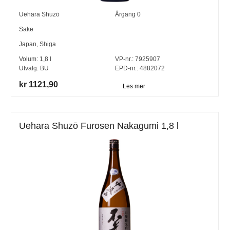
Uehara Shuzō
Årgang
0
Sake
Japan
,
Shiga
Volum:
1,8
l
VP-nr.:
7925907
Utvalg:
BU
EPD-nr.: 4882072
kr 1121,90
Les mer
Uehara Shuzō Furosen Nakagumi 1,8 l