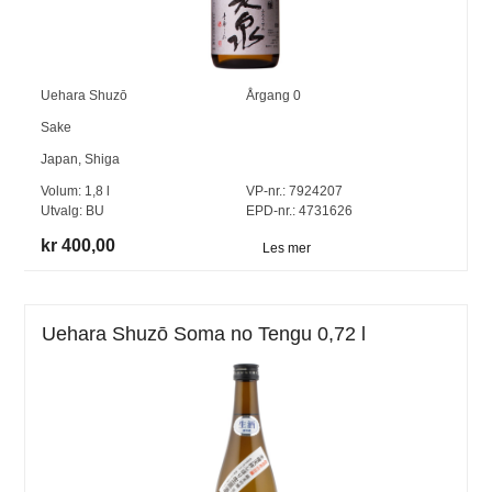
Uehara Shuzō
Årgang
0
Sake
Japan
,
Shiga
Volum:
1,8
l
VP-nr.:
7924207
Utvalg:
BU
EPD-nr.: 4731626
kr 400,00
Les mer
Uehara Shuzō Soma no Tengu 0,72 l