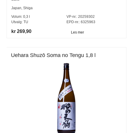
Japan
,
Shiga
Volum:
0,3
l
VP-nr.:
20259302
Utvalg:
TU
EPD-nr.: 6325963
kr 269,90
Les mer
Uehara Shuzō Soma no Tengu 1,8 l