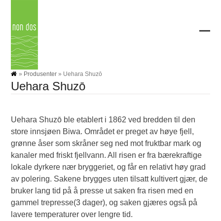
Skip
to
content
Ope
Clos
mobi
mobi
men
men
»
Produsenter
»
Uehara Shuzō
Uehara Shuzō
Uehara Shuzō ble etablert i 1862 ved bredden til den
store innsjøen Biwa. Området er preget av høye fjell,
grønne åser som skråner seg ned mot fruktbar mark og
kanaler med friskt fjellvann. All risen er fra bærekraftige
lokale dyrkere nær bryggeriet, og får en relativt høy grad
av polering. Sakene brygges uten tilsatt kultivert gjær, de
bruker lang tid på å presse ut saken fra risen med en
gammel trepresse(3 dager), og saken gjæres også på
lavere temperaturer over lengre tid.