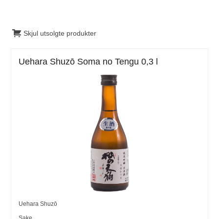
Skjul utsolgte produkter
Uehara Shuzō Soma no Tengu 0,3 l
Uehara Shuzō
Sake