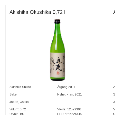
Akishika Okushika 0,72 l
Akishika Shuzō
Årgang
2011
A
Sake
Nyhet! - jan. 2021
S
Japan
,
Osaka
J
Volum:
0,72
l
VP-nr.:
12529301
V
Utvalg:
BU
EPD-nr.: 5226410
U