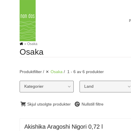
Skip
to
content
»
Osaka
Osaka
Produktfilter
Osaka
1 - 6 av 6 produkter
Kategorier
Land
Skjul utsolgte produkter
Nullstill filtre
Akishika Aragoshi Nigori 0,72 l