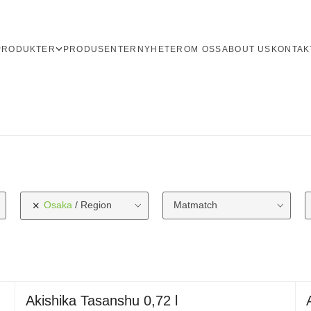
PRODUKTER
PRODUSENTER
NYHETER
OM OSS
ABOUT US
KONTAK
Osaka
Region
Matmatch
Akishika Tasanshu 0,72 l