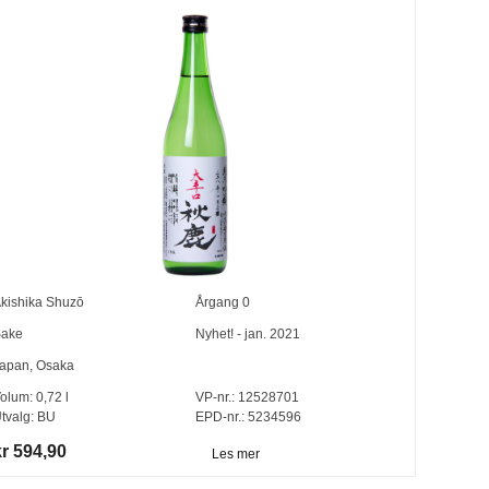
kishika Shuzō
Årgang
0
ake
Nyhet! - jan. 2021
apan
,
Osaka
olum:
0,72
l
VP-nr.:
12528701
tvalg:
BU
EPD-nr.: 5234596
kr 594,90
Les mer