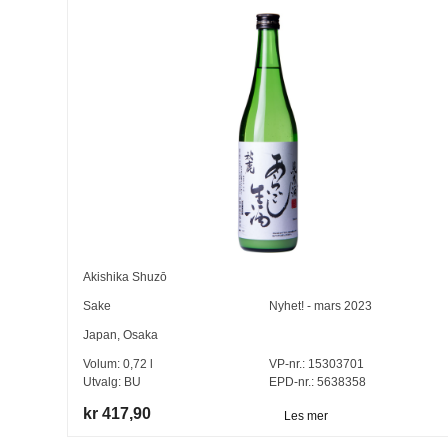
Akishika Shuzō
Sake
Nyhet! - mars 2023
Japan
,
Osaka
Volum:
0,72
l
VP-nr.:
15303701
Utvalg:
BU
EPD-nr.: 5638358
kr 417,90
Les mer