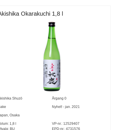
Akishika Okarakuchi 1,8 l
kishika Shuzō
Årgang
0
ake
Nyhet! - jan. 2021
apan
,
Osaka
olum:
1,8
l
VP-nr.:
12529407
tvalg:
BU
EPD-nr.: 4731576