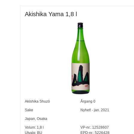
Akishika Yama 1,8 l
Akishika Shuzō
Årgang
0
Sake
Nyhet! - jan. 2021
Japan
,
Osaka
Volum:
1,8
l
VP-nr.:
12528607
Utvalg:
BU
EPD-nr.: 5226428