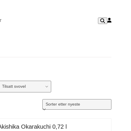
T
Tilsatt svovel
Akishika Okarakuchi 0,72 l