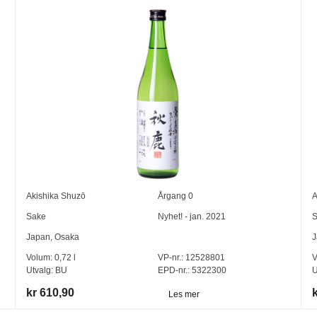
Akishika Shuzō
Årgang
0
A
Sake
Nyhet! - jan. 2021
S
Japan
,
Osaka
J
Volum:
0,72
l
VP-nr.:
12528801
V
Utvalg:
BU
EPD-nr.: 5322300
U
kr 610,90
Les mer