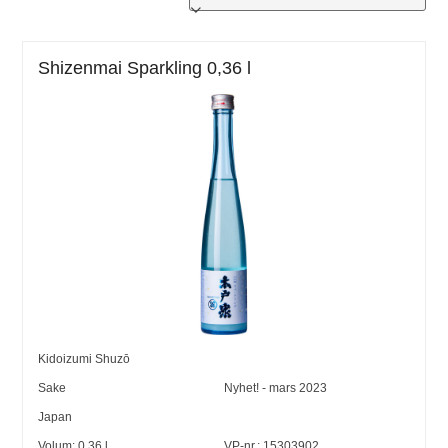
Shizenmai Sparkling 0,36 l
Kidoizumi Shuzō
Sake
Nyhet! - mars 2023
Japan
Volum:
0,36
l
VP-nr.:
15303902