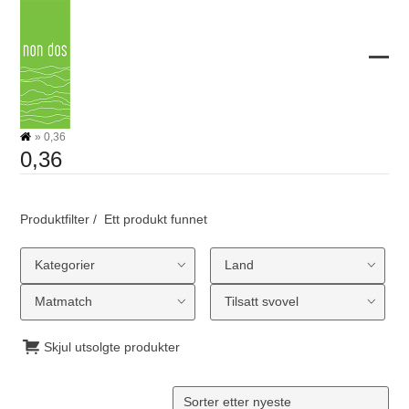
Skip
to
content
Ope
Clos
mobi
mobi
men
men
»
0,36
0,36
Produktfilter
Ett produkt funnet
Kategorier
Land
Matmatch
Tilsatt svovel
Skjul utsolgte produkter