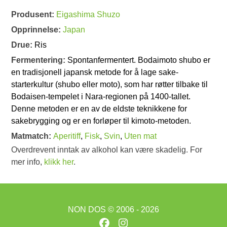
Produsent:
Eigashima Shuzo
Opprinnelse:
Japan
Drue:
Ris
Fermentering:
Spontanfermentert. Bodaimoto shubo er
en tradisjonell japansk metode for å lage sake-
starterkultur (shubo eller moto), som har røtter tilbake til
Bodaisen-tempelet i Nara-regionen på 1400-tallet.
Denne metoden er en av de eldste teknikkene for
sakebrygging og er en forløper til kimoto-metoden.
Matmatch:
Aperitiff
,
Fisk
,
Svin
,
Uten mat
Overdrevent inntak av alkohol kan være skadelig. For
mer info,
klikk her
.
NON DOS
© 2006 - 2026