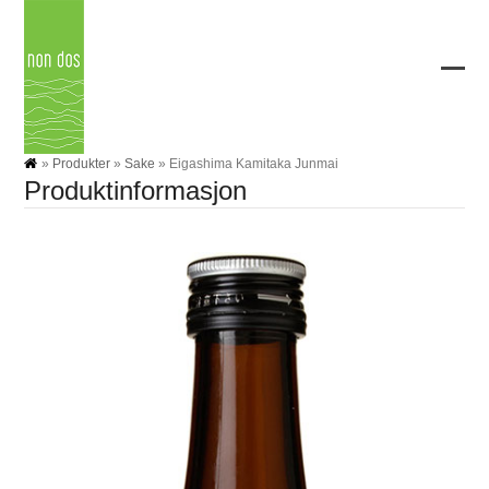
Skip
to
content
Ope
Clos
mobi
mobi
men
men
»
Produkter
»
Sake
»
Eigashima Kamitaka Junmai
Produktinformasjon