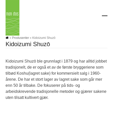
Skip
to
content
Ope
Clos
mobi
mobi
men
men
»
Produsenter
»
Kidoizumi Shuzō
Kidoizumi Shuzō
Kidoizumi Shuzō ble grunnlagt i 1879 og har alltid jobbet
tradisjonelt, de er også et av de første bryggeriene som
tilbød Koshu(lagret sake) for kommersielt salg i 1960-
årene. De har et stort lager av lagret sake som går mer
enn 50 år tilbake. De fokuserer på tids- og
arbeidskrevende tradisjonelle metoder og gjærer sakene
uten tilsatt kultivert gjær.