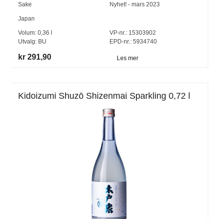
Sake
Nyhet! - mars 2023
Japan
Volum:
0,36
l
VP-nr.:
15303902
Utvalg:
BU
EPD-nr.: 5934740
kr 291,90
Les mer
Kidoizumi Shuzō Shizenmai Sparkling 0,72 l