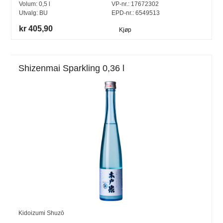
Volum:
0,5
l
VP-nr.:
17672302
Utvalg:
BU
EPD-nr.: 6549513
kr 405,90
Kjøp
Shizenmai Sparkling 0,36 l
Kidoizumi Shuzō