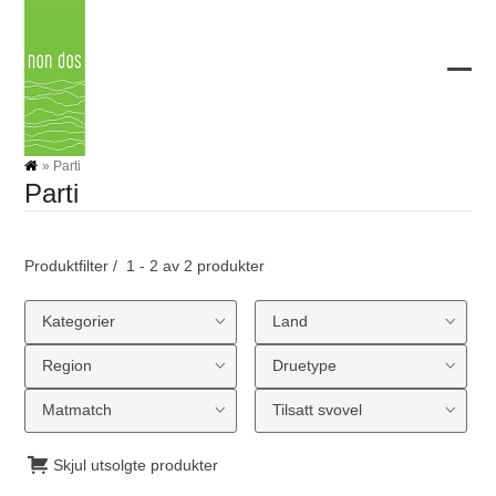
Skip
to
content
Ope
Clos
mobi
mobi
men
men
»
Parti
Parti
Produktfilter
1 - 2 av 2 produkter
Kategorier
Land
Region
Druetype
Matmatch
Tilsatt svovel
Skjul utsolgte produkter