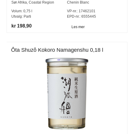
Sør Afrika
,
Coastal Region
Chenin Blanc
Volum:
0,75
l
VP-nr.:
17462101
Utvalg:
Parti
EPD-nr.: 6555445
kr 198,90
Les mer
Ôta Shuzô Kokoro Namagenshu 0,18 l