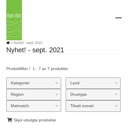
Skip
to
content
Ope
Clos
mobi
mobi
men
men
»
Nyhet! - sept. 2021
Nyhet! - sept. 2021
Produktfilter
1 - 7 av 7 produkter
Kategorier
Land
Region
Druetype
Matmatch
Tilsatt svovel
Skjul utsolgte produkter