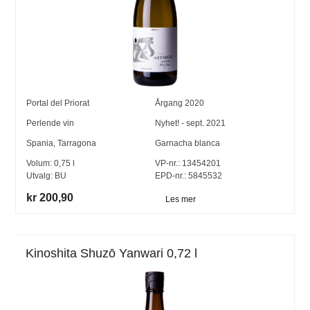
Portal del Priorat
Årgang
2020
Perlende vin
Nyhet! - sept. 2021
Spania
,
Tarragona
Garnacha blanca
Volum:
0,75
l
VP-nr.:
13454201
Utvalg:
BU
EPD-nr.: 5845532
kr 200,90
Les mer
Kinoshita Shuzō Yanwari 0,72 l