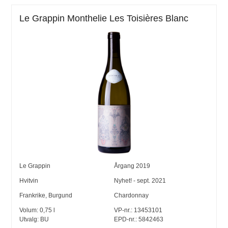
Le Grappin Monthelie Les Toisières Blanc
Le Grappin
Årgang
2019
Hvitvin
Nyhet! - sept. 2021
Frankrike
,
Burgund
Chardonnay
Volum:
0,75
l
VP-nr.:
13453101
Utvalg:
BU
EPD-nr.: 5842463