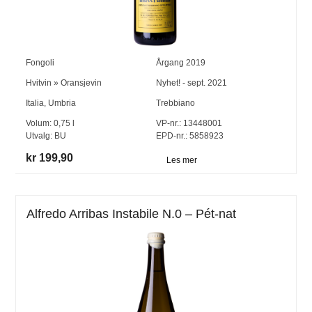
Fongoli
Årgang
2019
Hvitvin
»
Oransjevin
Nyhet! - sept. 2021
Italia
,
Umbria
Trebbiano
Volum:
0,75
l
VP-nr.:
13448001
Utvalg:
BU
EPD-nr.: 5858923
kr 199,90
Les mer
Alfredo Arribas Instabile N.0 – Pét-nat