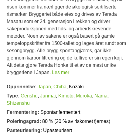
risen kommer fra nærliggende økologisk sertifiserte
rismarker. Bryggeriet både eies og drives av Terada
Masaru som er 24. generasjon i rekken og driver
sakeproduksjonen med tids- og arbeidskrevende
metoder. Noen av sakene er også basert på gamle
tempeloppskrifter fra 1500-tallet og lages året rundt som
sesongbrygg. Alle brygg spontangjæres, går ikke
gjennom karbonfiltrering og de kultiverer sin egen koji.
Alt dette gjøre Terada Honke til et av de mest unike
bryggeriene i Japan.
Les mer
Opprinnelse:
Japan
,
Chiba
, Kozaki
Type:
Genshu
,
Junmai
,
Kimoto
,
Muroka
,
Nama
,
Shizenshu
Fermentering:
Spontanfermentert
Poleringsgrad:
80 % (20 % av riskornet fjernes)
Pasteurisering:
Upasteurisert