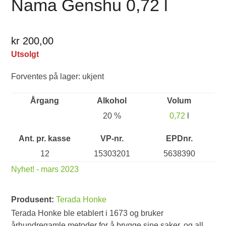
Nama Genshu 0,72 l
kr 200,00
Utsolgt
Forventes på lager: ukjent
Årgang
Alkohol
Volum
20 %
0,72
l
Ant. pr. kasse
VP-nr.
EPDnr.
12
15303201
5638390
Nyhet! - mars 2023
Produsent:
Terada Honke
Terada Honke ble etablert i 1673 og bruker
århundregamle metoder for å brygge sine saker, og all