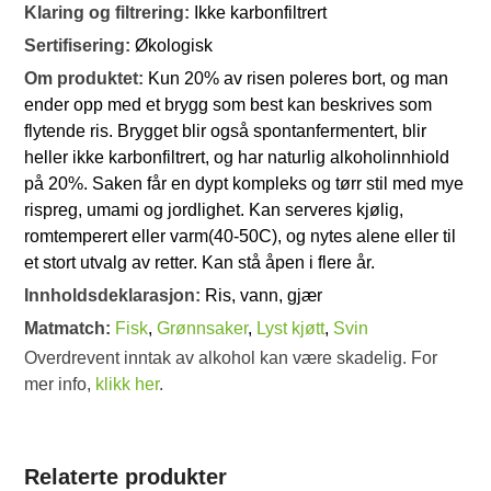
Klaring og filtrering:
Ikke karbonfiltrert
Sertifisering:
Økologisk
Om produktet:
Kun 20% av risen poleres bort, og man
ender opp med et brygg som best kan beskrives som
flytende ris. Brygget blir også spontanfermentert, blir
heller ikke karbonfiltrert, og har naturlig alkoholinnhiold
på 20%. Saken får en dypt kompleks og tørr stil med mye
rispreg, umami og jordlighet. Kan serveres kjølig,
romtemperert eller varm(40-50C), og nytes alene eller til
et stort utvalg av retter. Kan stå åpen i flere år.
Innholdsdeklarasjon:
Ris, vann, gjær
Matmatch:
Fisk
,
Grønnsaker
,
Lyst kjøtt
,
Svin
Overdrevent inntak av alkohol kan være skadelig. For
mer info,
klikk her
.
Relaterte produkter