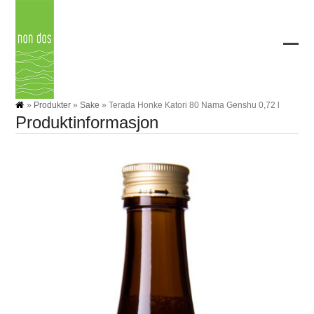
Skip
to
content
Ope
Clos
mobi
mobi
men
men
»
Produkter
»
Sake
»
Terada Honke Katori 80 Nama Genshu 0,72 l
Produktinformasjon