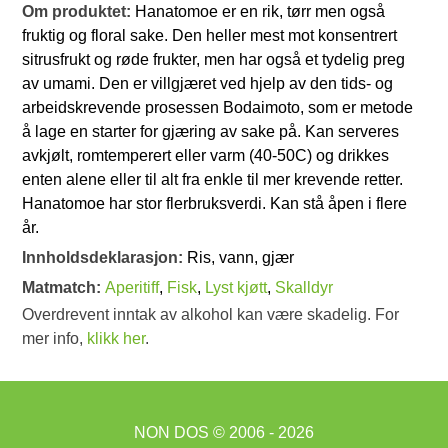
Om produktet:
Hanatomoe er en rik, tørr men også
fruktig og floral sake. Den heller mest mot konsentrert
sitrusfrukt og røde frukter, men har også et tydelig preg
av umami. Den er villgjæret ved hjelp av den tids- og
arbeidskrevende prosessen Bodaimoto, som er metode
å lage en starter for gjæring av sake på. Kan serveres
avkjølt, romtemperert eller varm (40-50C) og drikkes
enten alene eller til alt fra enkle til mer krevende retter.
Hanatomoe har stor flerbruksverdi. Kan stå åpen i flere
år.
Innholdsdeklarasjon:
Ris, vann, gjær
Matmatch:
Aperitiff
,
Fisk
,
Lyst kjøtt
,
Skalldyr
Overdrevent inntak av alkohol kan være skadelig. For
mer info,
klikk her
.
NON DOS
© 2006 - 2026