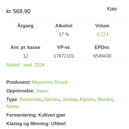
Kjøp
kr 569,90
Årgang
Alkohol
Volum
17 %
0,72
l
Ant. pr. kasse
VP-nr.
EPDnr.
12
17672101
6549430
Nyhet! - sept. 2024
Produsent:
Miyoshino Shuzō
Opprinnelse:
Japan
Type:
Bodaimoto
,
Genshu
,
Junmai
,
Kijoshu
,
Muroka
,
Nama
Fermentering:
Kultivert gjær
Klaring og filtrering:
Ufiltrert