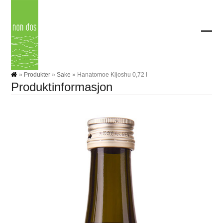
Skip
to
content
Ope
Clos
mobi
mobi
men
men
»
Produkter
»
Sake
»
Hanatomoe Kijoshu 0,72 l
Produktinformasjon