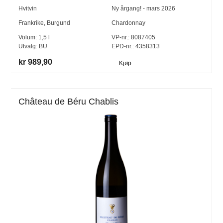
Hvitvin
Ny årgang! - mars 2026
Frankrike
,
Burgund
Chardonnay
Volum:
1,5
l
VP-nr.:
8087405
Utvalg:
BU
EPD-nr.: 4358313
kr 989,90
Kjøp
Château de Béru Chablis