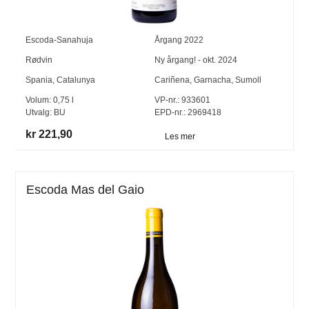
Escoda-Sanahuja
Årgang
2022
Rødvin
Ny årgang! - okt. 2024
Spania
,
Catalunya
Cariñena
,
Garnacha
,
Sumoll
Volum:
0,75
l
VP-nr.:
933601
Utvalg:
BU
EPD-nr.: 2969418
kr 221,90
Les mer
Escoda Mas del Gaio