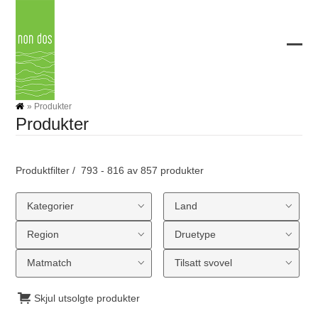
Skip
to
content
Ope
Clos
mobi
mobi
men
men
»
Produkter
Produkter
Produktfilter
793 - 816 av 857 produkter
Kategorier
Land
Region
Druetype
Matmatch
Tilsatt svovel
Skjul utsolgte produkter