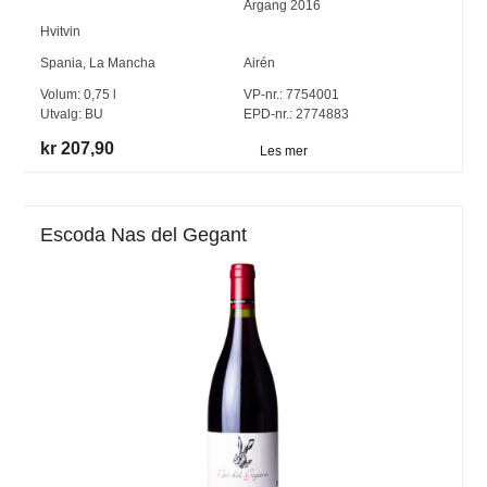
Årgang
2016
Hvitvin
Spania
,
La Mancha
Airén
Volum:
0,75
l
VP-nr.:
7754001
Utvalg:
BU
EPD-nr.: 2774883
kr 207,90
Les mer
Escoda Nas del Gegant