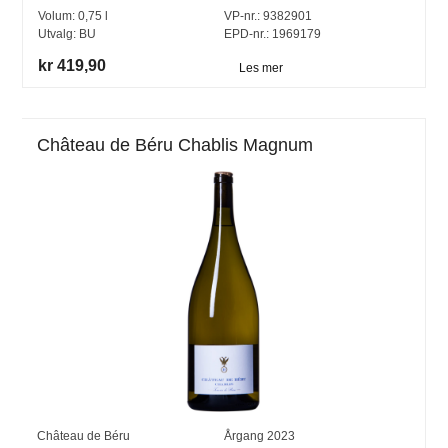
Volum:
0,75
l
VP-nr.:
9382901
Utvalg:
BU
EPD-nr.: 1969179
kr 419,90
Les mer
Château de Béru Chablis Magnum
Château de Béru
Årgang
2023