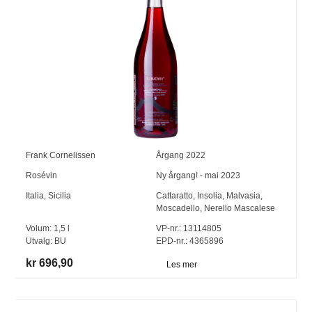
Frank Cornelissen
Årgang
2022
Rosévin
Ny årgang! - mai 2023
Italia
,
Sicilia
Cattaratto
,
Insolia
,
Malvasia
,
Moscadello
,
Nerello Mascalese
Volum:
1,5
l
VP-nr.:
13114805
Utvalg:
BU
EPD-nr.: 4365896
kr 696,90
Les mer