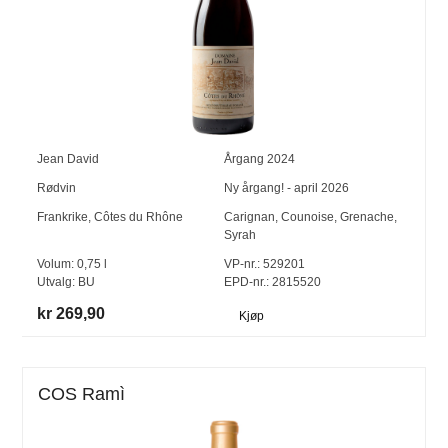
Jean David
Årgang
2024
Rødvin
Ny årgang! - april 2026
Frankrike
,
Côtes du Rhône
Carignan
,
Counoise
,
Grenache
,
Syrah
Volum:
0,75
l
VP-nr.:
529201
Utvalg:
BU
EPD-nr.: 2815520
kr 269,90
Kjøp
COS Ramì