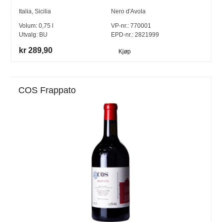
Italia
,
Sicilia
Nero d'Avola
Volum:
0,75
l
VP-nr.:
770001
Utvalg:
BU
EPD-nr.: 2821999
kr 289,90
Kjøp
COS Frappato