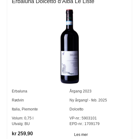
Erbaluna Dolcetto d’Alba Le Liste
Erbaluna
Årgang
2023
Rødvin
Ny årgang! - feb. 2025
Italia
,
Piemonte
Dolcetto
Volum:
0,75
l
VP-nr.:
5903101
Utvalg:
BU
EPD-nr.: 1709179
kr 259,90
Les mer