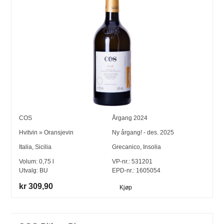
COS
Årgang
2024
Hvitvin
»
Oransjevin
Ny årgang! - des. 2025
Italia
,
Sicilia
Grecanico
,
Insolia
Volum:
0,75
l
VP-nr.:
531201
Utvalg:
BU
EPD-nr.: 1605054
kr 309,90
Kjøp