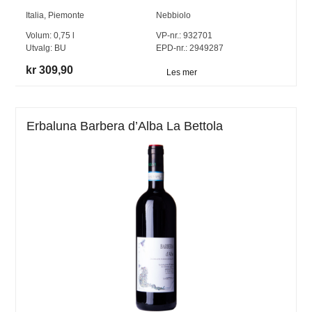
Italia
,
Piemonte
Nebbiolo
Volum:
0,75
l
VP-nr.:
932701
Utvalg:
BU
EPD-nr.: 2949287
kr 309,90
Les mer
Erbaluna Barbera d’Alba La Bettola