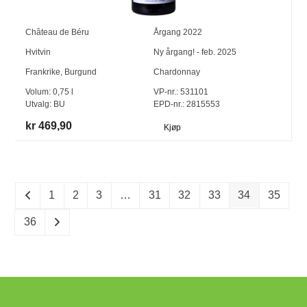
Château de Béru
Årgang
2022
Hvitvin
Ny årgang! - feb. 2025
Frankrike
,
Burgund
Chardonnay
Volum:
0,75
l
VP-nr.:
531101
Utvalg:
BU
EPD-nr.: 2815553
kr 469,90
Kjøp
1
2
3
…
31
32
33
34
35
36