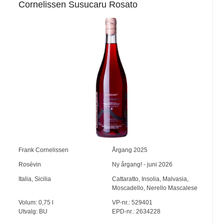
Cornelissen Susucaru Rosato
Frank Cornelissen
Årgang
2025
Rosévin
Ny årgang! - juni 2026
Italia
,
Sicilia
Cattaratto
,
Insolia
,
Malvasia
,
Moscadello
,
Nerello Mascalese
Volum:
0,75
l
VP-nr.:
529401
Utvalg:
BU
EPD-nr.: 2634228