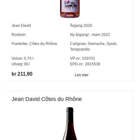
Jean David
Årgang
2020
Rosévin
Ny årgang! - mars 2022
Frankrike
,
Côtes du Rhône
Carignan
,
Grenache
,
Syrah
,
Tempranillo
Volum:
0,75
l
VP-nr.:
529701
Utvalg:
BU
EPD-nr.: 2815538
kr 211,90
Les mer
Jean David Côtes du Rhône