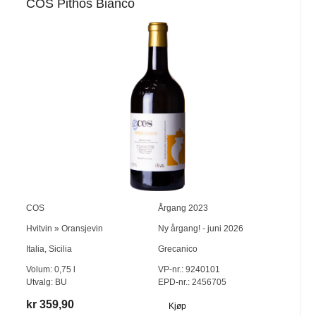
COS Pithos Bianco
COS
Årgang
2023
Hvitvin
»
Oransjevin
Ny årgang! - juni 2026
Italia
,
Sicilia
Grecanico
Volum:
0,75
l
VP-nr.:
9240101
Utvalg:
BU
EPD-nr.: 2456705
kr 359,90
Kjøp