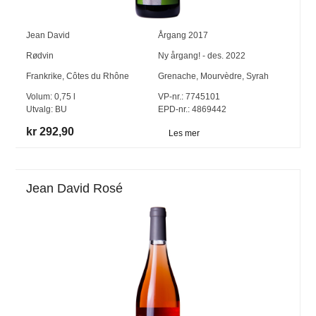
Jean David
Årgang
2017
Rødvin
Ny årgang! - des. 2022
Frankrike
,
Côtes du Rhône
Grenache
,
Mourvèdre
,
Syrah
Volum:
0,75
l
VP-nr.:
7745101
Utvalg:
BU
EPD-nr.: 4869442
kr 292,90
Les mer
Jean David Rosé