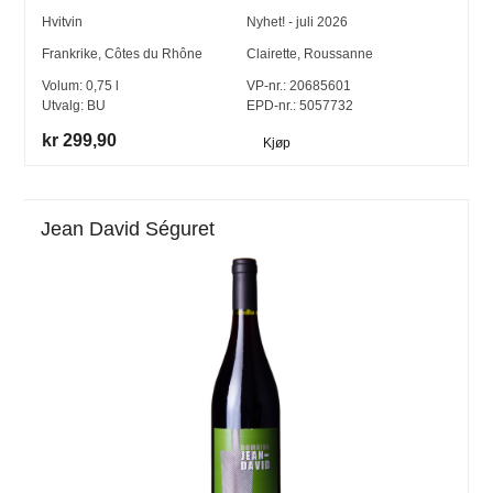
Hvitvin
Nyhet! - juli 2026
Frankrike
,
Côtes du Rhône
Clairette
,
Roussanne
Volum:
0,75
l
VP-nr.:
20685601
Utvalg:
BU
EPD-nr.: 5057732
kr 299,90
Kjøp
Jean David Séguret