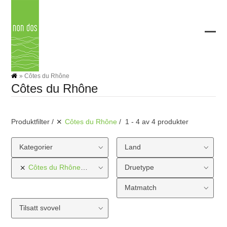
Skip
to
content
Ope
Clos
mobi
mobi
men
men
»
Côtes du Rhône
Côtes du Rhône
Produktfilter
Côtes du Rhône
1 - 4 av 4 produkter
Kategorier
Land
Côtes du Rhône
Region
Druetype
Matmatch
Tilsatt svovel