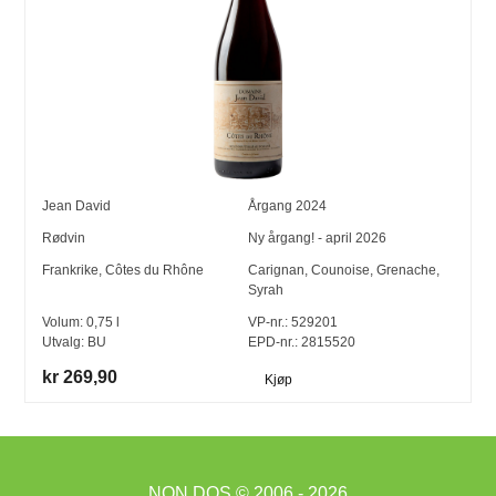
Jean David
Årgang
2024
Rødvin
Ny årgang! - april 2026
Frankrike
,
Côtes du Rhône
Carignan
,
Counoise
,
Grenache
,
Syrah
Volum:
0,75
l
VP-nr.:
529201
Utvalg:
BU
EPD-nr.: 2815520
kr 269,90
Kjøp
NON DOS
© 2006 - 2026