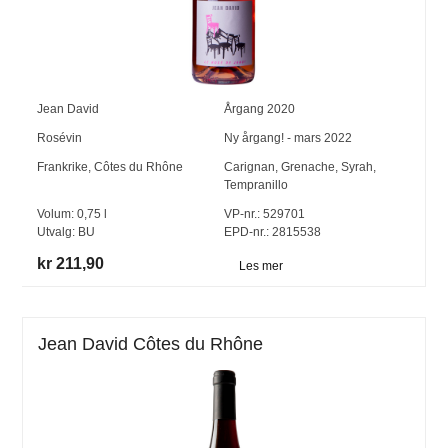
Jean David
Årgang
2020
Rosévin
Ny årgang! - mars 2022
Frankrike
,
Côtes du Rhône
Carignan
,
Grenache
,
Syrah
,
Tempranillo
Volum:
0,75
l
VP-nr.:
529701
Utvalg:
BU
EPD-nr.: 2815538
kr 211,90
Les mer
Jean David Côtes du Rhône