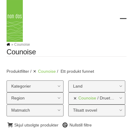
Skip
to
content
Ope
Clos
mobi
mobi
men
men
»
Counoise
Counoise
Produktfilter
Counoise
Ett produkt funnet
Kategorier
Land
Region
Counoise
Druetype
Matmatch
Tilsatt svovel
Skjul utsolgte produkter
Nullstill filtre