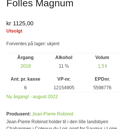
Folles Magnum
kr 1125,00
Utsolgt
Forventes på lager: ukjent
Årgang
Alkohol
Volum
2018
11 %
1,5
l
Ant. pr. kasse
VP-nr.
EPDnr.
6
12154905
5598776
Ny årgang! - august 2022
Produsent:
Jean-Pierre Robinot
Jean-Pierre Robinot holder til i den lille landsbyen
Chahaignes i Coteaux du Loir, nord for Saumur, i Loire.