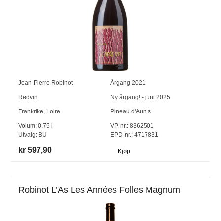
Jean-Pierre Robinot
Årgang
2021
Rødvin
Ny årgang! - juni 2025
Frankrike
,
Loire
Pineau d'Aunis
Volum:
0,75
l
VP-nr.:
8362501
Utvalg:
BU
EPD-nr.: 4717831
kr 597,90
Kjøp
Robinot L’As Les Années Folles Magnum