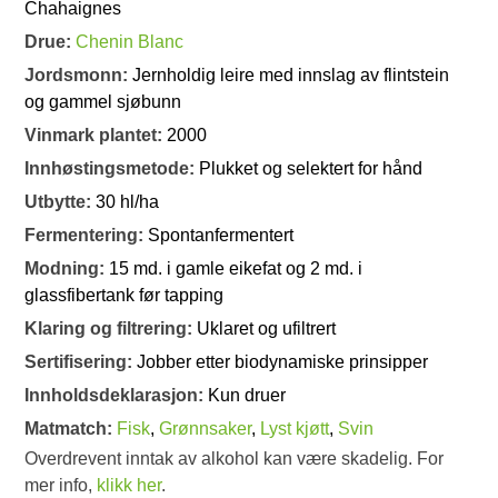
Chahaignes
Drue:
Chenin Blanc
Jordsmonn:
Jernholdig leire med innslag av flintstein
og gammel sjøbunn
Vinmark plantet:
2000
Innhøstingsmetode:
Plukket og selektert for hånd
Utbytte:
30 hl/ha
Fermentering:
Spontanfermentert
Modning:
15 md. i gamle eikefat og 2 md. i
glassfibertank før tapping
Klaring og filtrering:
Uklaret og ufiltrert
Sertifisering:
Jobber etter biodynamiske prinsipper
Innholdsdeklarasjon:
Kun druer
Matmatch:
Fisk
,
Grønnsaker
,
Lyst kjøtt
,
Svin
Overdrevent inntak av alkohol kan være skadelig. For
mer info,
klikk her
.