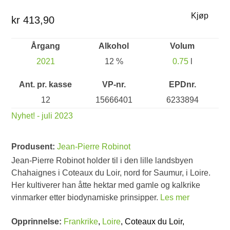
Kjøp
kr 413,90
Årgang
Alkohol
Volum
2021
12 %
0.75
l
Ant. pr. kasse
VP-nr.
EPDnr.
12
15666401
6233894
Nyhet! - juli 2023
Produsent:
Jean-Pierre Robinot
Jean-Pierre Robinot holder til i den lille landsbyen
Chahaignes i Coteaux du Loir, nord for Saumur, i Loire.
Her kultiverer han åtte hektar med gamle og kalkrike
vinmarker etter biodynamiske prinsipper.
Les mer
Opprinnelse:
Frankrike
,
Loire
, Coteaux du Loir,