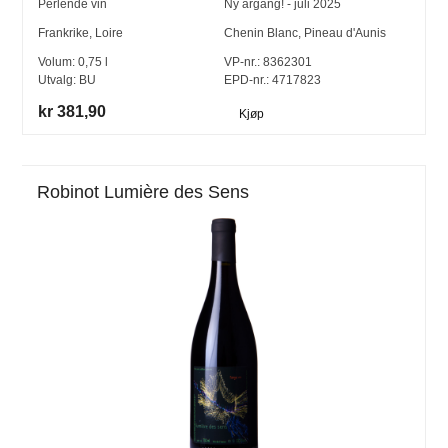
Perlende vin
Ny årgang! - juli 2025
Frankrike
,
Loire
Chenin Blanc
,
Pineau d'Aunis
Volum:
0,75
l
VP-nr.:
8362301
Utvalg:
BU
EPD-nr.: 4717823
kr 381,90
Kjøp
Robinot Lumière des Sens