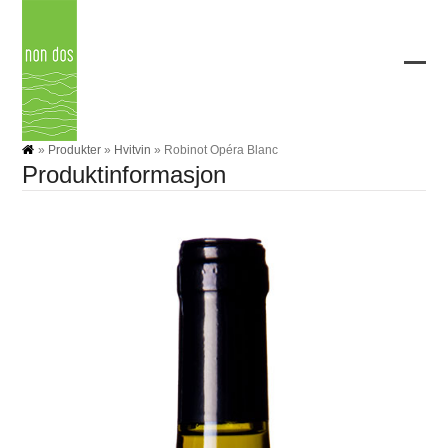
Skip
to
content
Ope
Clos
mobi
mobi
men
men
»
Produkter
»
Hvitvin
»
Robinot Opéra Blanc
Produktinformasjon