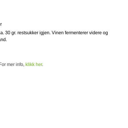
r
a. 30 gr. restsukker igjen. Vinen fermenterer videre og
ånd.
For mer info,
klikk her
.