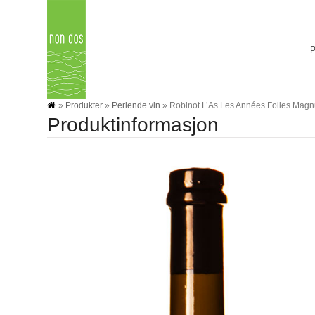
Skip
to
content
»
Produkter
»
Perlende vin
»
Robinot L’As Les Années Folles Mag
Produktinformasjon