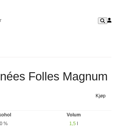
T
nnées Folles Magnum
Kjøp
kohol
Volum
0 %
1,5
l