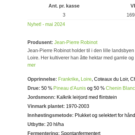
Ant. pr. kasse
V
3
169
Nyhet! - mai 2024
Produsent:
Jean-Pierre Robinot
Jean-Pierre Robinot holder til i den lille landsbye
Loire. Her kultiverer han åtte hektar med gamle og
mer
Opprinnelse:
Frankrike
,
Loire
, Coteaux du Loir, 
Drue:
50 %
Pineau d'Aunis
og 50 %
Chenin Blanc
Jordsmonn:
Kalkrik leirjord med flintstein
Vinmark plantet:
1970-2003
Innhøstingsmetode:
Plukket og selektert for hån
Utbytte:
20 hl/ha
Fermentering:
Spontanfermentert