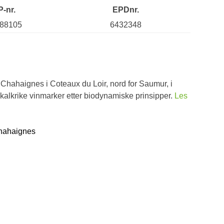
P-nr.
EPDnr.
88105
6432348
n Chahaignes i Coteaux du Loir, nord for Saumur, i
 kalkrike vinmarker etter biodynamiske prinsipper.
Les
Chahaignes
d