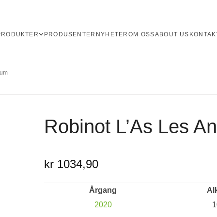
PRODUKTER
PRODUSENTER
NYHETER
OM OSS
ABOUT US
KONTAK
num
Robinot L’As Les A
kr 1034,90
Årgang
Al
2020
1