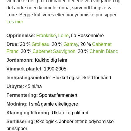
vinmarker delt på to områder: det ene ved vingården og
det andre noen kilometer unna, sørvendt langs elva
Loire. Begge kultiveres etter biodynamiske prinsipper.
Les mer
Opprinnelse:
Frankrike
,
Loire
, La Possonnière
Drue:
20 %
Grolleau
, 20 %
Gamay
, 20 %
Cabernet
Franc
, 20 %
Cabernet Sauvignon
, 20 %
Chenin Blanc
Jordsmonn:
Kalkholdig leire
Vinmark plantet:
1990-2005
Innhøstingsmetode:
Plukket og selektert for hånd
Utbytte:
45 hl/ha
Fermentering:
Spontanfermentert
Modning:
I små gamle eikeliggere
Klaring og filtrering:
Uklaret og ufiltrert
Sertifisering:
Økologisk. Jobber etter biodynamiske
prinsipper