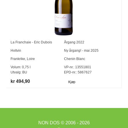
La Franchaie - Eric Dubois
Årgang
2022
Hvitvin
Ny årgang! - mai 2025
Frankrike
,
Loire
Chenin Blanc
Volum:
0,75
l
VP-nr.:
13551801
Utvalg:
BU
EPD-nr.: 5867627
kr 494,90
Kjøp
NON DOS
© 2006 - 2026