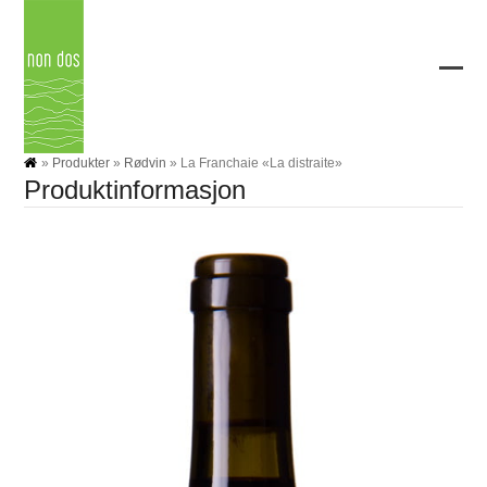
Skip
to
content
Ope
Clos
mobi
mobi
men
men
»
Produkter
»
Rødvin
»
La Franchaie «La distraite»
Produktinformasjon