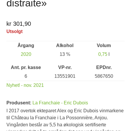
distraite»
kr 301,90
Utsolgt
Årgang
Alkohol
Volum
2020
13 %
0,75
l
Ant. pr. kasse
VP-nr.
EPDnr.
6
13551901
5867650
Nyhet! - nov. 2021
Produsent:
La Franchaie - Eric Dubois
I 2017 overtok ekteparet Alex og Eric Dubois vinmarkene
til Château la Franchaie i La Possonnière, Anjou.
Vingården består av 5,5 ha økologisk sertifiserte