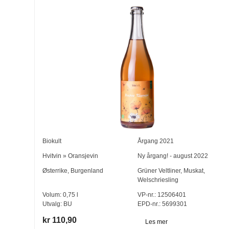
Biokult
Årgang
2021
Hvitvin
»
Oransjevin
Ny årgang! - august 2022
Østerrike
,
Burgenland
Grüner Veltliner
,
Muskat
,
Welschriesling
Volum:
0,75
l
VP-nr.:
12506401
Utvalg:
BU
EPD-nr.: 5699301
kr 110,90
Les mer