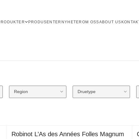
PRODUKTER
PRODUSENTER
NYHETER
OM OSS
ABOUT US
KONTAK
Region
Druetype
Robinot L’As des Années Folles Magnum