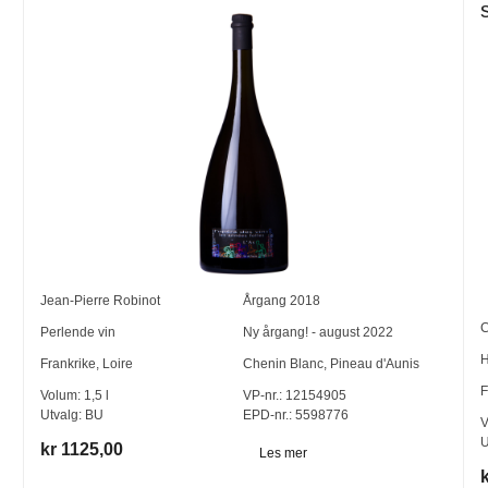
Jean-Pierre Robinot
Årgang
2018
C
Perlende vin
Ny årgang! - august 2022
H
Frankrike
,
Loire
Chenin Blanc
,
Pineau d'Aunis
F
Volum:
1,5
l
VP-nr.:
12154905
Utvalg:
BU
EPD-nr.: 5598776
V
U
kr 1125,00
Les mer