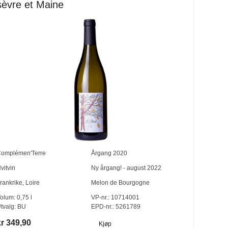
sèvre et Maine
omplémen'Terre
Årgang
2020
vitvin
Ny årgang! - august 2022
rankrike
,
Loire
Melon de Bourgogne
olum:
0,75
l
VP-nr.:
10714001
tvalg:
BU
EPD-nr.: 5261789
kr 349,90
Kjøp