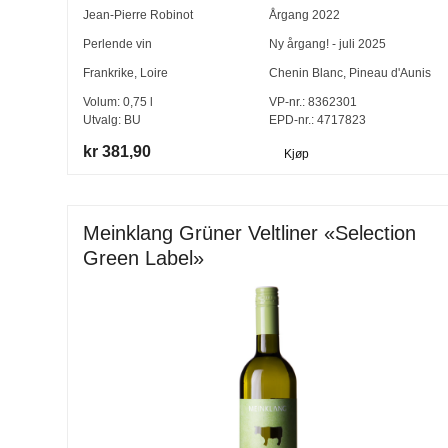
Jean-Pierre Robinot
Årgang
2022
Perlende vin
Ny årgang! - juli 2025
Frankrike
,
Loire
Chenin Blanc
,
Pineau d'Aunis
Volum:
0,75
l
VP-nr.:
8362301
Utvalg:
BU
EPD-nr.: 4717823
kr 381,90
Kjøp
Meinklang Grüner Veltliner «Selection
Green Label»