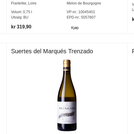
Frankrike
,
Loire
Melon de Bourgogne
V
U
Volum:
0,75
l
VP-nr.:
10045401
Utvalg:
BU
EPD-nr.: 5057807
kr 319,90
Kjøp
Suertes del Marqués Trenzado