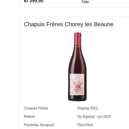
kr 399,90
Kjøp
Chapuis Frères Chorey les Beaune
Chapuis Frères
Årgang
2021
Rødvin
Ny årgang! - juli 2025
Frankrike
,
Burgund
Pinot Noir