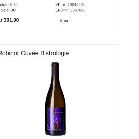
olum:
0,75
l
VP-nr.:
10045201
tvalg:
BU
EPD-nr.: 5057880
kr 301,90
Kjøp
Robinot Cuvée Bistrologie