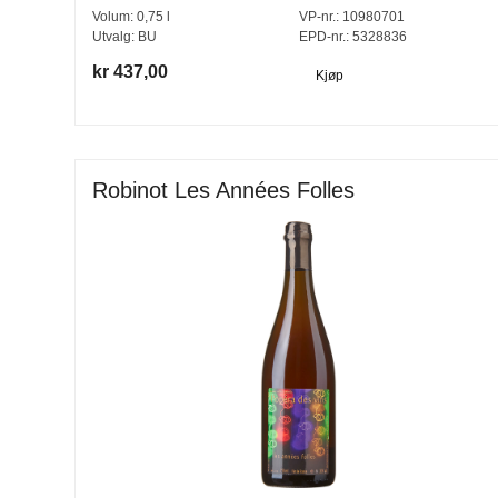
Volum:
0,75
l
VP-nr.:
10980701
Utvalg:
BU
EPD-nr.: 5328836
kr 437,00
Kjøp
Robinot Les Années Folles