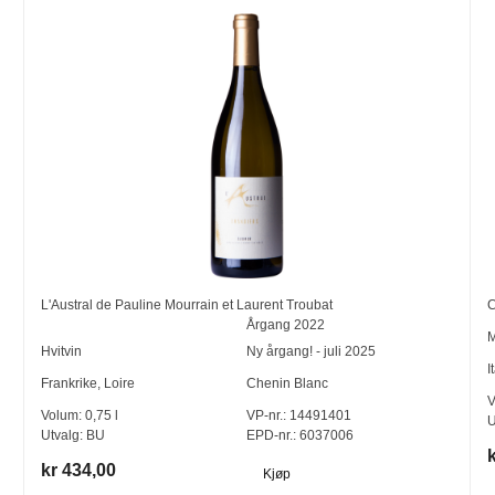
L'Austral de Pauline Mourrain et Laurent Troubat
Årgang
2022
M
Hvitvin
Ny årgang! - juli 2025
I
Frankrike
,
Loire
Chenin Blanc
V
Volum:
0,75
l
VP-nr.:
14491401
U
Utvalg:
BU
EPD-nr.: 6037006
kr 434,00
Kjøp