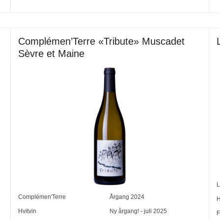
Complémen’Terre «Tribute» Muscadet
Sèvre et Maine
L
Complémen'Terre
Årgang
2024
H
Hvitvin
Ny årgang! - juli 2025
F