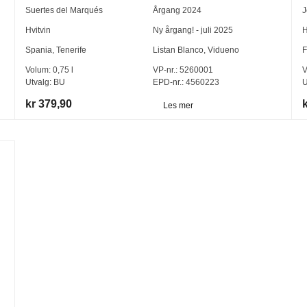
Suertes del Marqués
Årgang
2024
J
Hvitvin
Ny årgang! - juli 2025
H
Spania
,
Tenerife
Listan Blanco
,
Vidueno
F
Volum:
0,75
l
VP-nr.:
5260001
V
Utvalg:
BU
EPD-nr.: 4560223
U
kr 379,90
Les mer