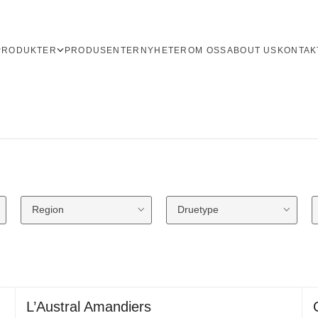
PRODUKTER
PRODUSENTER
NYHETER
OM OSS
ABOUT US
KONTAK
Region
Druetype
L’Austral Amandiers