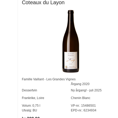
Coteaux du Layon
Famille Vaillant - Les Grandes Vignes
Årgang
2020
Dessertvin
Ny årgang! - juli 2025
Frankrike
,
Loire
Chenin Blanc
Volum:
0,75
l
VP-nr.:
15486501
Utvalg:
BU
EPD-nr.: 6234934