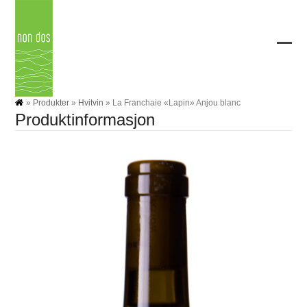
Skip
to
content
Ope
Clos
mobi
mobi
men
men
»
Produkter
»
Hvitvin
»
La Franchaie «Lapin» Anjou blanc
Produktinformasjon