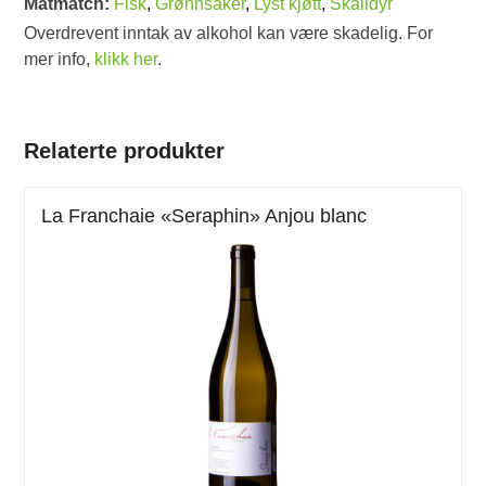
Matmatch:
Fisk
,
Grønnsaker
,
Lyst kjøtt
,
Skalldyr
Overdrevent inntak av alkohol kan være skadelig. For
mer info,
klikk her
.
Relaterte produkter
La Franchaie «Seraphin» Anjou blanc