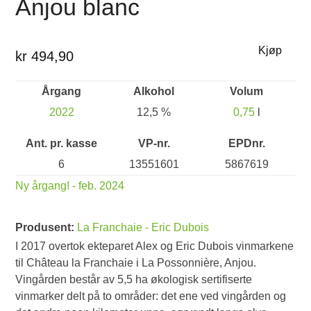
Anjou blanc
Kjøp
kr 494,90
Årgang
Alkohol
Volum
2022
12,5 %
0,75
l
Ant. pr. kasse
VP-nr.
EPDnr.
6
13551601
5867619
Ny årgang! - feb. 2024
Produsent:
La Franchaie - Eric Dubois
I 2017 overtok ekteparet Alex og Eric Dubois vinmarkene
til Château la Franchaie i La Possonnière, Anjou.
Vingården består av 5,5 ha økologisk sertifiserte
vinmarker delt på to områder: det ene ved vingården og