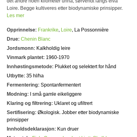
det andre noen kilometer unna, sørvendt langs elva
Loire. Begge kultiveres etter biodynamiske prinsipper.
Les mer
Opprinnelse:
Frankrike
,
Loire
, La Possonnière
Drue:
Chenin Blanc
Jordsmonn:
Kalkholdig leire
Vinmark plantet:
1960-1970
Innhøstingsmetode:
Plukket og selektert for hånd
Utbytte:
35 hl/ha
Fermentering:
Spontanfermentert
Modning:
I små gamle eikeliggere
Klaring og filtrering:
Uklaret og ufiltrert
Sertifisering:
Økologisk. Jobber etter biodynamiske
prinsipper
Innholdsdeklarasjon:
Kun druer