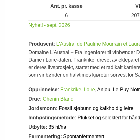
Ant. pr. kasse
V
6
207
Nyhet! - sept. 2026
Produsent:
L'Austral de Pauline Mourrain et Laur
Domaine L’Austral – Fra ingeniører til vinbønder 
Dame i Loire-dalen, Frankrike, drevet av ektepare
er deres livsprosjekt, startet med et radikalt karriere
som vinbønder en halvtimes kjøretur sørvest for 
Opprinnelse:
Frankrike
,
Loire
, Anjou, Le-Puy-Not
Drue:
Chenin Blanc
Jordsmonn:
Fossil sjøbunn og kalkholdig leire
Innhøstingsmetode:
Plukket og selektert for hån
Utbytte:
35 hl/ha
Fermentering:
Spontanfermentert