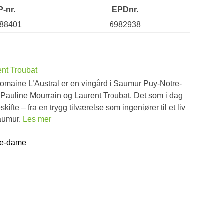
P-nr.
EPDnr.
88401
6982938
ent Troubat
Domaine L’Austral er en vingård i Saumur Puy-Notre-
t Pauline Mourrain og Laurent Troubat. Det som i dag
skifte – fra en trygg tilværelse som ingeniører til et liv
Saumur.
Les mer
re-dame
d