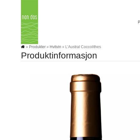
Skip
to
content
»
Produkter
»
Hvitvin
»
L’Austral Coccolithes
Produktinformasjon