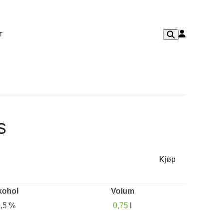
T
s
Kjøp
kohol
Volum
1,5 %
0,75
l