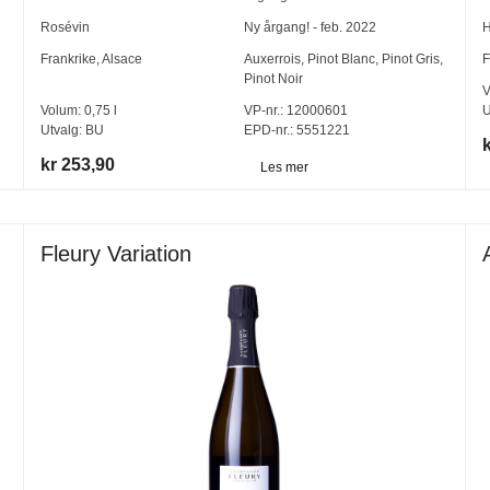
Rosévin
Ny årgang! - feb. 2022
H
Frankrike
,
Alsace
Auxerrois
,
Pinot Blanc
,
Pinot Gris
,
F
Pinot Noir
V
Volum:
0,75
l
VP-nr.:
12000601
U
Utvalg:
BU
EPD-nr.: 5551221
kr 253,90
Les mer
Fleury Variation