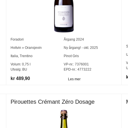
Foradori
Årgang
2024
S
Hvitvin
»
Oransjevin
Ny årgang! - okt. 2025
Italia
,
Trentino
Pinot Gris
V
Volum:
0,75
l
VP-nr.:
7376001
U
Utvalg:
BU
EPD-nr.: 4773222
kr 489,90
Les mer
Pirouettes Crémant Zéro Dosage