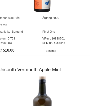
thenaïs de Béru
Årgang
2020
vitvin
rankrike
,
Burgund
Pinot Gris
olum:
0,75
l
VP-nr.:
16838701
tvalg:
BU
EPD-nr.: 5157847
kr 510,00
Les mer
Uncouth Vermouth Apple Mint