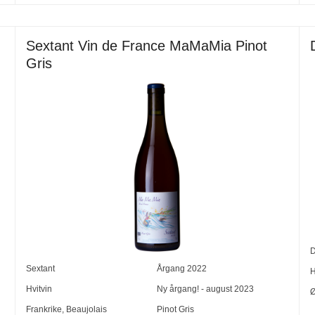
Sextant Vin de France MaMaMia Pinot
Gris
D
Sextant
Årgang
2022
H
Hvitvin
Ny årgang! - august 2023
Ø
Frankrike
,
Beaujolais
Pinot Gris