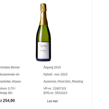
hristian Binner
Årgang
2019
usserende vin
Nyhet! - nov. 2023
rankrike
,
Alsace
Auxerrois
,
Pinot Gris
,
Riesling
olum:
0,75
l
VP-nr.:
11907101
tvalg:
BU
EPD-nr.: 5551015
kr 254,90
Les mer