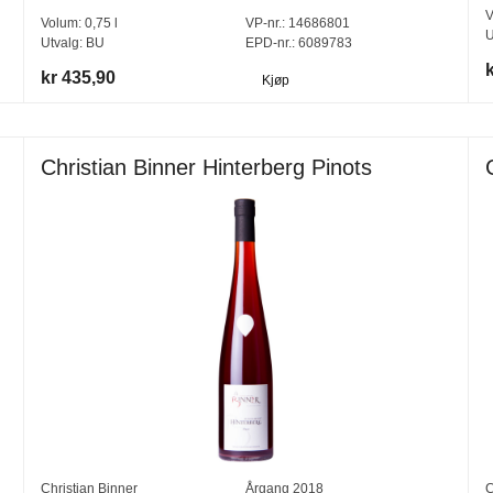
V
Volum:
0,75
l
VP-nr.:
14686801
U
Utvalg:
BU
EPD-nr.: 6089783
k
kr 435,90
Kjøp
Christian Binner Hinterberg Pinots
Christian Binner
Årgang
2018
C