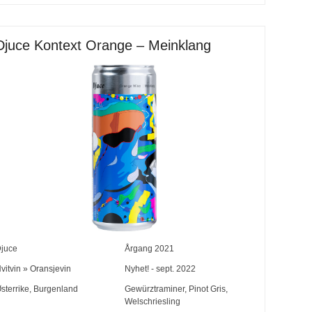
Djuce Kontext Orange – Meinklang
juce
Årgang
2021
vitvin
»
Oransjevin
Nyhet! - sept. 2022
sterrike
,
Burgenland
Gewürztraminer
,
Pinot Gris
,
Welschriesling