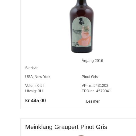
Årgang
2016
Sterkvin
USA
,
New York
Pinot Gris
Volum:
0,5
l
VP-nr.:
5431202
Utvalg:
BU
EPD-nr.: 4579041
kr 445,00
Les mer
Meinklang Graupert Pinot Gris