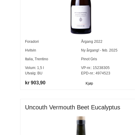
Foradori
Årgang
2022
Hvitvin
Ny årgang! - feb. 2025
Italia
,
Trentino
Pinot Gris
Volum:
1,5
l
VP-nr.:
15238305
Utvalg:
BU
EPD-nr.: 4974523
kr 903,90
Kjøp
Uncouth Vermouth Beet Eucalyptus