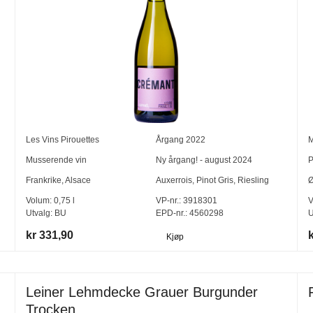
Les Vins Pirouettes
Årgang
2022
M
Musserende vin
Ny årgang! - august 2024
P
Frankrike
,
Alsace
Auxerrois
,
Pinot Gris
,
Riesling
Ø
Volum:
0,75
l
VP-nr.:
3918301
V
Utvalg:
BU
EPD-nr.: 4560298
U
kr 331,90
Kjøp
Leiner Lehmdecke Grauer Burgunder
Trocken