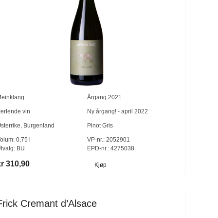
einklang
Årgang
2021
erlende vin
Ny årgang! - april 2022
sterrike
,
Burgenland
Pinot Gris
olum:
0,75
l
VP-nr.:
2052901
tvalg:
BU
EPD-nr.: 4275038
kr 310,90
Kjøp
Frick Cremant d’Alsace