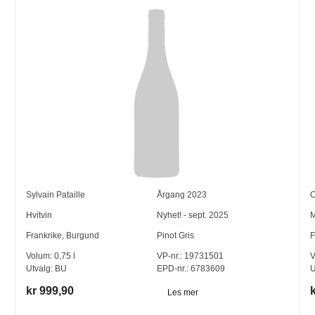
Sylvain Pataille
Årgang
2023
C
Hvitvin
Nyhet! - sept. 2025
M
Frankrike
,
Burgund
Pinot Gris
F
Volum:
0,75
l
VP-nr.:
19731501
V
Utvalg:
BU
EPD-nr.: 6783609
U
kr 999,90
Les mer