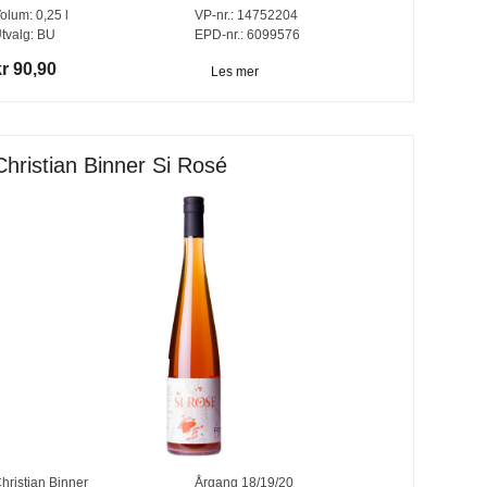
olum:
0,25
l
VP-nr.:
14752204
tvalg:
BU
EPD-nr.: 6099576
r 90,90
Les mer
Christian Binner Si Rosé
hristian Binner
Årgang
18/19/20