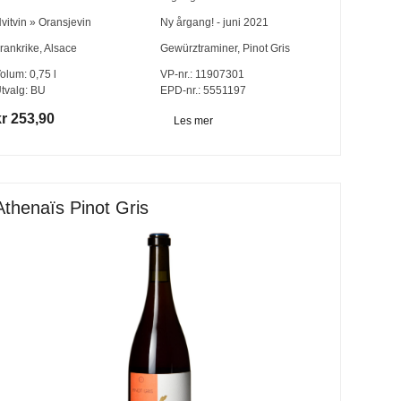
vitvin
»
Oransjevin
Ny årgang! - juni 2021
rankrike
,
Alsace
Gewürztraminer
,
Pinot Gris
olum:
0,75
l
VP-nr.:
11907301
tvalg:
BU
EPD-nr.: 5551197
kr 253,90
Les mer
Athenaïs Pinot Gris