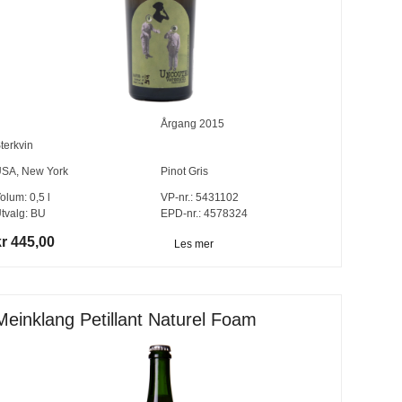
Årgang
2015
terkvin
USA
,
New York
Pinot Gris
olum:
0,5
l
VP-nr.:
5431102
tvalg:
BU
EPD-nr.: 4578324
kr 445,00
Les mer
Meinklang Petillant Naturel Foam