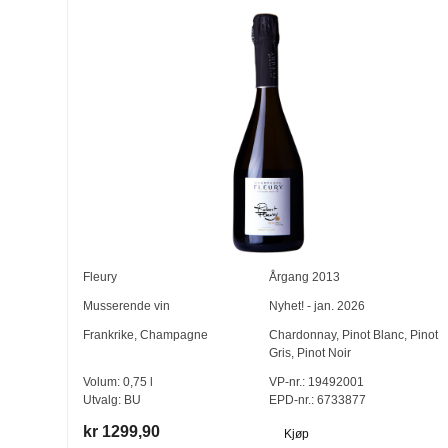
Fleury
Årgang
2013
Musserende vin
Nyhet! - jan. 2026
Frankrike
,
Champagne
Chardonnay
,
Pinot Blanc
,
Pinot
Gris
,
Pinot Noir
Volum:
0,75
l
VP-nr.:
19492001
Utvalg:
BU
EPD-nr.: 6733877
kr 1299,90
Kjøp