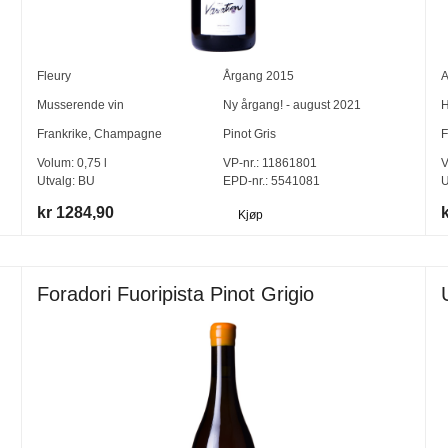
Fleury
Årgang
2015
A
Musserende vin
Ny årgang! - august 2021
H
Frankrike
,
Champagne
Pinot Gris
F
Volum:
0,75
l
VP-nr.:
11861801
V
Utvalg:
BU
EPD-nr.: 5541081
U
kr 1284,90
Kjøp
Foradori Fuoripista Pinot Grigio