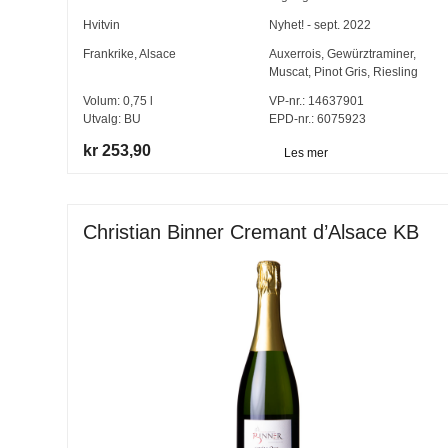
Hvitvin
Nyhet! - sept. 2022
Frankrike
,
Alsace
Auxerrois
,
Gewürztraminer
,
Muscat
,
Pinot Gris
,
Riesling
Volum:
0,75
l
VP-nr.:
14637901
Utvalg:
BU
EPD-nr.: 6075923
kr 253,90
Les mer
Christian Binner Cremant d’Alsace KB