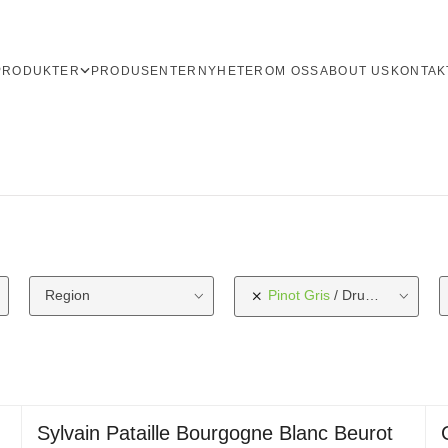
PRODUKTER
PRODUSENTER
NYHETER
OM OSS
ABOUT US
KONTAK
Region
Pinot Gris
Druetype
Sylvain Pataille Bourgogne Blanc Beurot