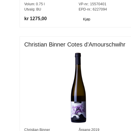
Volum:
0.75
l
VP-nr.:
15570401
Utvalg:
BU
EPD-nr.: 6227094
kr 1275,00
Kjøp
Christian Binner Cotes d’Amourschwihr
Christian Binner
Årgang
2019