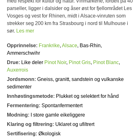
med respekt for kultur og natur. Vinmarkene, fordelt på 40
parseller, ligger i dalsider og åser øst for fjellområdet Les
Vosges og vest for Rhinen, midt i Alsace-vinruten som
strekker seg 200 km fra Strasbourg i nord til Mulhouse i
sør.
Les mer
Opprinnelse:
Frankrike
,
Alsace
, Bas-Rhin,
Ammerschwihr
Drue:
Like deler
Pinot Noir
,
Pinot Gris
,
Pinot Blanc
,
Auxerrois
Jordsmonn:
Gneiss, granitt, sandstein og vulkanske
sedimenter
Innhøstingsmetode:
Plukket og selektert for hånd
Fermentering:
Spontanfermentert
Modning:
I store gamle eikeliggere
Klaring og filtrering:
Uklaret og ufiltrert
Sertifisering:
Økologisk