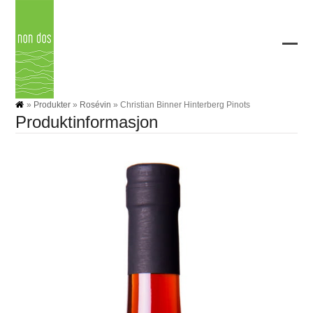
Skip
to
content
Ope
Clos
mobi
mobi
men
men
»
Produkter
»
Rosévin
»
Christian Binner Hinterberg Pinots
Produktinformasjon