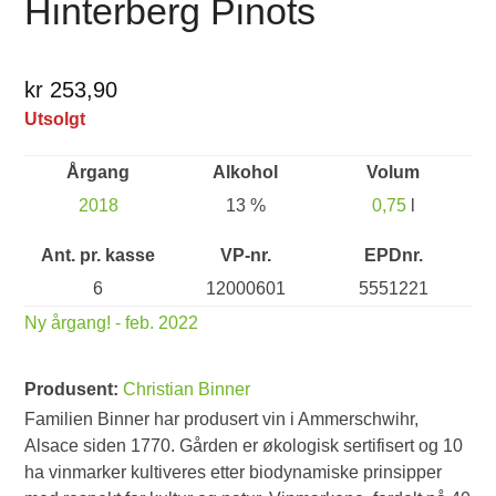
Hinterberg Pinots
kr 253,90
Utsolgt
Årgang
Alkohol
Volum
2018
13 %
0,75
l
Ant. pr. kasse
VP-nr.
EPDnr.
6
12000601
5551221
Ny årgang! - feb. 2022
Produsent:
Christian Binner
Familien Binner har produsert vin i Ammerschwihr,
Alsace siden 1770. Gården er økologisk sertifisert og 10
ha vinmarker kultiveres etter biodynamiske prinsipper