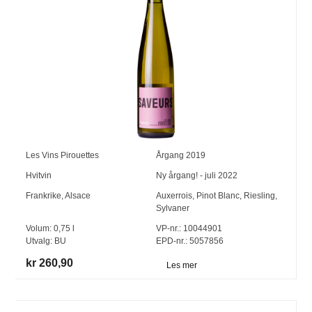
Les Vins Pirouettes
Årgang
2019
Hvitvin
Ny årgang! - juli 2022
Frankrike
,
Alsace
Auxerrois
,
Pinot Blanc
,
Riesling
,
Sylvaner
Volum:
0,75
l
VP-nr.:
10044901
Utvalg:
BU
EPD-nr.: 5057856
kr 260,90
Les mer