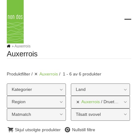
Skip
to
content
Ope
Clos
mobi
mobi
men
men
»
Auxerrois
Auxerrois
Produktfilter
Auxerrois
1 - 6 av 6 produkter
Kategorier
Land
Region
Auxerrois
Druetype
Matmatch
Tilsatt svovel
Skjul utsolgte produkter
Nullstill filtre