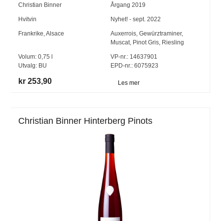
Christian Binner
Årgang
2019
Hvitvin
Nyhet! - sept. 2022
Frankrike
,
Alsace
Auxerrois
,
Gewürztraminer
,
Muscat
,
Pinot Gris
,
Riesling
Volum:
0,75
l
VP-nr.:
14637901
Utvalg:
BU
EPD-nr.: 6075923
kr 253,90
Les mer
Christian Binner Hinterberg Pinots